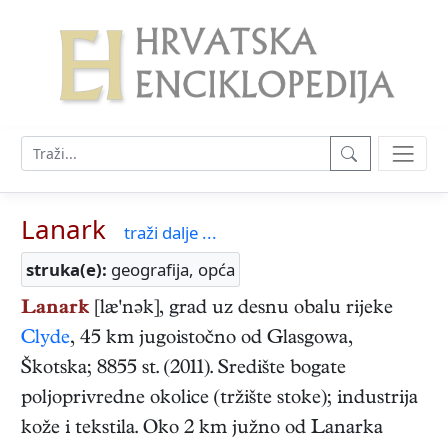
Lanark
traži dalje ...
struka(e):
geografija, opća
Lanark
[læ'nək], grad uz desnu obalu rijeke
Clyde
, 45 km jugoistočno od Glasgowa,
Škotska; 8855 st. (2011). Središte bogate
poljoprivredne okolice (tržište stoke); industrija
kože i tekstila. Oko 2 km južno od Lanarka