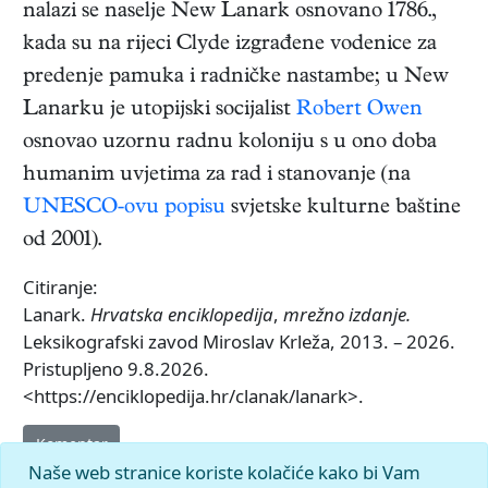
nalazi se naselje New Lanark osnovano 1786.,
kada su na rijeci Clyde izgrađene vodenice za
predenje pamuka i radničke nastambe; u New
Lanarku je utopijski socijalist
Robert Owen
osnovao uzornu radnu koloniju s u ono doba
humanim uvjetima za rad i stanovanje (na
UNESCO-ovu popisu
svjetske kulturne baštine
od 2001).
Citiranje:
Lanark.
Hrvatska enciklopedija
,
mrežno izdanje.
Leksikografski zavod Miroslav Krleža, 2013. – 2026.
Pristupljeno 9.8.2026.
<https://enciklopedija.hr/clanak/lanark>.
Komentar
Naše web stranice koriste kolačiće kako bi Vam