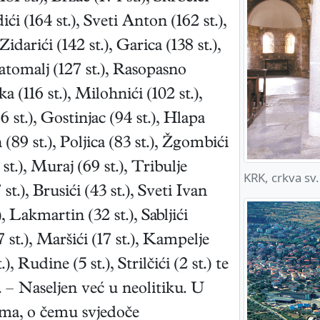
ići (164 st.), Sveti Anton (162 st.),
 Zidarići (142 st.), Garica (138 st.),
 Batomalj (127 st.), Rasopasno
ška (116 st.), Milohnići (102 st.),
 st.), Gostinjac (94 st.), Hlapa
n (89 st.), Poljica (83 st.), Žgombići
 st.), Muraj (69 st.), Tribulje
KRK, crkva sv. 
 st.), Brusići (43 st.), Sveti Ivan
), Lakmartin (32 st.), Sabljići
7 st.), Maršići (17 st.), Kampelje
t.), Rudine (5 st.), Strilčići (2 st.) te
.). – Naseljen već u neolitiku. U
nima, o čemu svjedoče