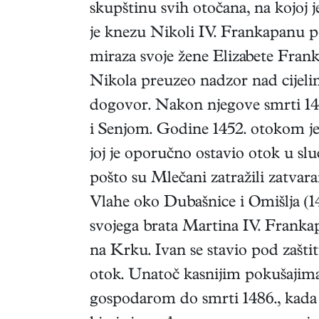
skupštinu svih otočana, na kojoj
je knezu Nikoli IV. Frankapanu po
miraza svoje žene Elizabete Frank
Nikola preuzeo nadzor nad cijelim
dogovor. Nakon njegove smrti 143
i Senjom. Godine 1452. otokom je 
joj je oporučno ostavio otok u s
pošto su Mlečani zatražili zatvar
Vlahe oko Dubašnice i Omišlja (1
svojega brata Martina IV. Franka
na Krku. Ivan se stavio pod zaštit
otok. Unatoč kasnijim pokušajima,
gospodarom do smrti 1486., kada j