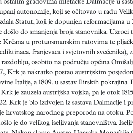
u ostalim gradovima mletačke Dalmacije u sast
upanj autonomije, koji se očitovao u radu Velik
dala Statut, koji je dopunjen reformacijama u
je došlo do smanjenja broja stanovnika. Uzroci t
je Krčana u protuosmanskim ratovima te pljačke
nediktinaca, franjevaca i svjetovnih svećenika)
m razdoblju, osobito na području općina Omišal
7., Krk je nakratko postao austrijskim posjed
ne Italije, a 1809. u sastav Ilirskih pokrajina.
 Krk je zauzela austrijska vojska, pa je otok 1
2. Krk je bio izdvojen iz sastava Dalmacije i pr
anje hrvatskog narodnog preporoda na otoku. Pot
šlo je do velikog iseljivanja stanovništva. Ise