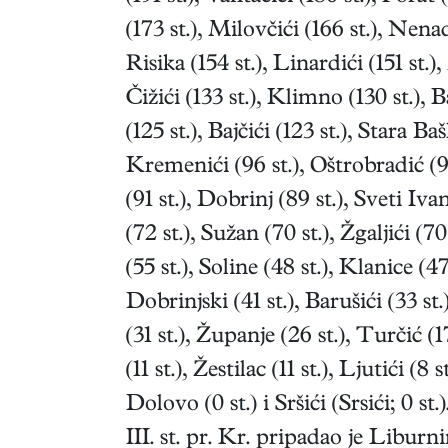
(173 st.), Milovčići (166 st.), Nenad
Risika (154 st.), Linardići (151 st.),
Čižići (133 st.), Klimno (130 st.),
(125 st.), Bajčići (123 st.), Stara Ba
Kremenići (96 st.), Oštrobradić (96
(91 st.), Dobrinj (89 st.), Sveti Iva
(72 st.), Sužan (70 st.), Žgaljići (70
(55 st.), Soline (48 st.), Klanice (47
Dobrinjski (41 st.), Barušići (33 st.
(31 st.), Županje (26 st.), Turčić (1
(11 st.), Žestilac (11 st.), Ljutići (8 s
Dolovo (0 st.) i Sršići (Srsići; 0 st
III. st. pr. Kr. pripadao je Libur