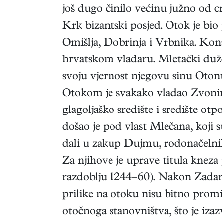
još dugo činilo većinu južno od 
Krk bizantski posjed. Otok je bio
Omišlja, Dobrinja i Vrbnika. Kon
hrvatskom vladaru. Mletački dužd 
svoju vjernost njegovu sinu Otonu
Otokom je svakako vladao Zvoni
glagoljaško središte i središte
došao je pod vlast Mlečana, koji s
dali u zakup Dujmu, rodonačelnik
Za njihove je uprave titula kneza
razdoblju 1244–60). Nakon Zadarsk
prilike na otoku nisu bitno promi
otočnoga stanovništva, što je izaz