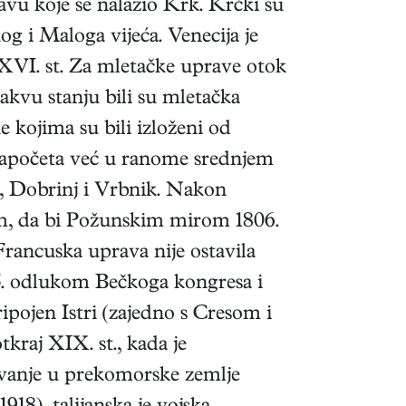
avu koje se nalazio Krk. Krčki su
og i Maloga vijeća. Venecija je
 XVI. st. Za mletačke uprave otok
akvu stanju bili su mletačka
 kojima su bili izloženi od
, započeta već u ranome srednjem
j, Dobrinj i Vrbnik. Nakon
om, da bi Požunskim mirom 1806.
 Francuska uprava nije ostavila
815. odlukom Bečkoga kongresa i
ipojen Istri (zajedno s Cresom i
kraj XIX. st., kada je
ljivanje u prekomorske zemlje