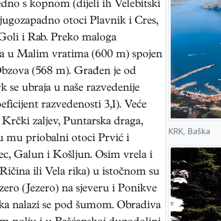
dno s kopnom (dijeli ih Velebitski
 jugozapadno otoci Plavnik i Cres,
 Goli i Rab. Preko maloga
a u Malim vratima (600 m) spojen
Obzova (568 m). Građen je od
k se ubraja u naše razvedenije
eficijent razvedenosti 3,1). Veće
, Krčki zaljev, Puntarska draga,
KRK, Baška
u mu priobalni otoci Prvić i
ec, Galun i Košljun. Osim vrela i
ičina ili Vela rika) u istočnom su
ezero (Jezero) na sjeveru i Ponikve
oka nalazi se pod šumom. Obradiva