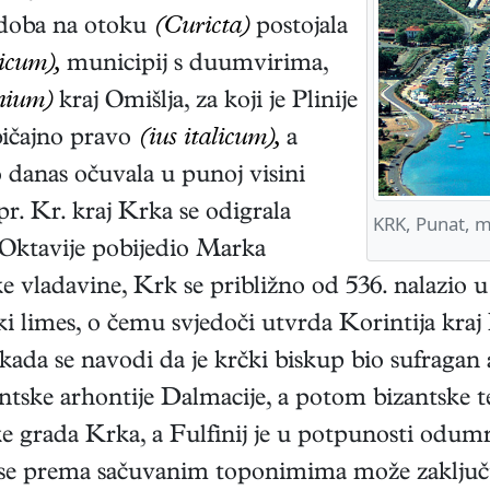
 doba na otoku
(Curicta)
postojala
icum),
municipij s duumvirima,
nium)
kraj Omišlja, za koji je Plinije
običajno pravo
(ius italicum),
a
danas očuvala u punoj visini
r. Kr. kraj Krka se odigrala
KRK, Punat, m
 Oktavije pobijedio Marka
 vladavine, Krk se približno od 536. nalazio u
ki limes, o čemu svjedoči utvrda Korintija kraj
kada se navodi da je krčki biskup bio sufragan a
izantske arhontije Dalmacije, a potom bizantske
 grada Krka, a Fulfinij je u potpunosti odumro
li se prema sačuvanim toponimima može zaključ