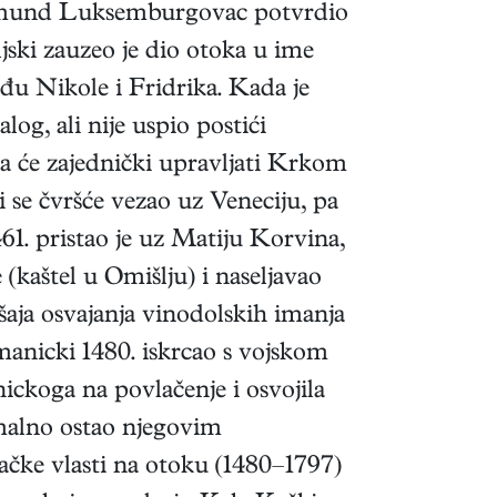
igismund Luksemburgovac potvrdio
jski zauzeo je dio otoka u ime
đu Nikole i Fridrika. Kada je
g, ali nije uspio postići
a će zajednički upravljati Krkom
 se čvršće vezao uz Veneciju, pa
1. pristao je uz Matiju Korvina,
(kaštel u Omišlju) i naseljavao
aja osvajanja vinodolskih imanja
anicki 1480. iskrcao s vojskom
nickoga na povlačenje i osvojila
rmalno ostao njegovim
ačke vlasti na otoku (1480–1797)