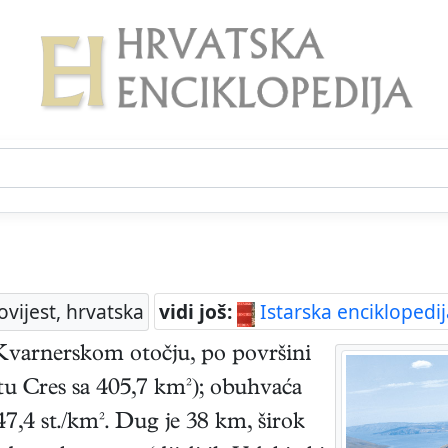
ovijest, hrvatska
vidi još:
Istarska enciklopedij
 Kvarnerskom otočju, po površini
tu Cres sa 405,7 km²); obuhvaća
 47,4 st./km². Dug je 38 km, širok