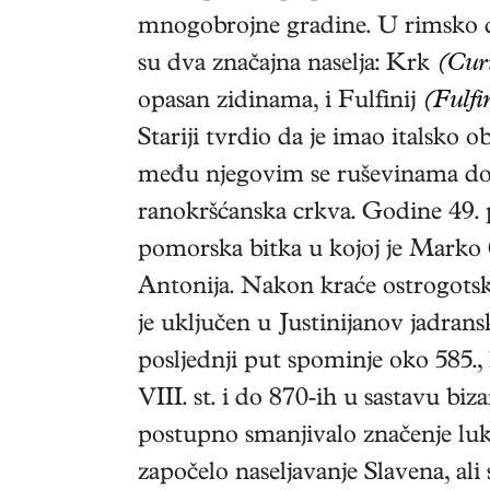
mnogobrojne gradine. U rimsko
su dva značajna naselja: Krk
(Cur
opasan zidinama, i Fulfinij
(Fulfi
Stariji tvrdio da je imao italsko 
među njegovim se ruševinama do 
ranokršćanska crkva. Godine 49. p
pomorska bitka u kojoj je Marko
Antonija. Nakon kraće ostrogotske
je uključen u Justinijanov jadrans
posljednji put spominje oko 585., 
VIII. st. i do 870-ih u sastavu b
postupno smanjivalo značenje luke
započelo naseljavanje Slavena, a