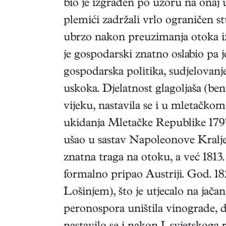
bio je izgrađen po uzoru na onaj 
plemići zadržali vrlo ograničen st
ubrzo nakon preuzimanja otoka iz
je gospodarski znatno oslabio pa 
gospodarska politika, sudjelovan
uskoka. Djelatnost glagoljaša (be
vijeku, nastavila se i u mletačko
ukidanja Mletačke Republike 179
ušao u sastav Napoleonove Kraljevi
znatna traga na otoku, a već 1813.
formalno pripao Austriji. God. 182
Lošinjem), što je utjecalo na jač
peronospora uništila vinograde, do