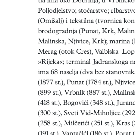
tla ima oko Dobrinja, u Vrbničko
Poljodjelstvo; stočarstvo; ribarstv
(Omišalj) i tekstilna (tvornica kon
brodogradnja (Punat, Krk, Malin
Malinska, Njivice, Krk); marina (
Merag (otok Cres), Valbiska–Lopa
»Rijeka«; terminal Jadranskoga 
ima 68 naselja (dva bez stanovnika
(1877 st.), Punat (1784 st.), Njivice
(899 st.), Vrbnik (887 st.), Malinsk
(418 st.), Bogovići (348 st.), Jura
(300 st.), Sveti Vid-Miholjice (292 s
(258 st.), Milčetići (251 st.), Kras 
(191 st.), Vantačići (186 st.), Porat 