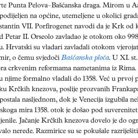
crte Punta Pelova–Bašćanska draga. Mirom u Aa
 podijeljen na općine, utemeljene u okolici gr
stantin VII. Porfirogenet navodi da je Krk od 
Petar II. Orseolo zavladao je otokom oko 998.,
. Hrvatski su vladari zavladali otokom vjeroja
mir, o čemu svjedoči
Bašćanska ploča
. U XI. st
 otpora crkvenim reformama nametanima iz Rim
u njime formalno vladali do 1358. Već u prvoj p
u Krčkih knezova, poslije prozvanih Frankapan
 postala nasljednom, dok je Venecija izgubila ne
oga mira 1358. otok je došao pod suverenitet 
jenile. Jačanje Krčkih knezova dovelo je do og
valo nerede. Razmirice su se pokušale razriješiti