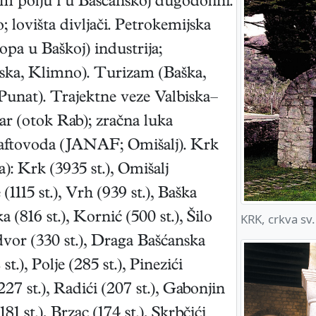
m polju i u Bašćanskoj dugodolini.
o; lovišta divljači. Petrokemijska
opa u Baškoj) industrija;
ska, Klimno). Turizam (Baška,
Punat). Trajektne veze Valbiska–
r (otok Rab); zračna luka
naftovoda (JANAF; Omišalj). Krk
): Krk (3935 st.), Omišalj
 (1115 st.), Vrh (939 st.), Baška
a (816 st.), Kornić (500 st.), Šilo
KRK, crkva sv.
ndvor (330 st.), Draga Bašćanska
t.), Polje (285 st.), Pinezići
(227 st.), Radići (207 st.), Gabonjin
(181 st.), Brzac (174 st.), Skrbčići