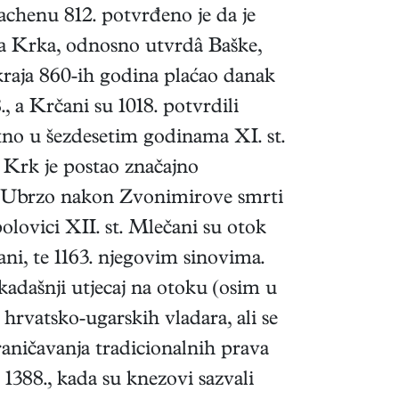
chenu 812. potvrđeno je da je
ada Krka, odnosno utvrdâ Baške,
kraja 860-ih godina plaćao danak
 a Krčani su 1018. potvrdili
tno u šezdesetim godinama XI. st.
. Krk je postao značajno
a. Ubrzo nakon Zvonimirove smrti
olovici XII. st. Mlečani su otok
i, te 1163. njegovim sinovima.
kadašnji utjecaj na otoku (osim u
hrvatsko-ugarskih vladara, ali se
raničavanja tradicionalnih prava
 1388., kada su knezovi sazvali