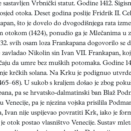
 je sastavljen Vrbnički statut. Godine 1412. S
sjed otoka. Deset godina poslije Fridrik II. Cel
apan, što je dovelo do dvogodišnjega rata izme
 otokom (1424), ponudio ga je Mlečanima u zalo
2. svih osam loza Frankapana dogovorilo se d
zavladao Nikolin sin Ivan VII. Frankapan, koji
lučaju da umre bez muških potomaka. Godine 146
anje krčkih solana. Na Krku je podignuo utvrde 
465–68). U sukob s kraljem došao je zbog pokuš
pana, pa se hrvatsko-dalmatinski ban Blaž Podm
u Venecije, pa je njezina vojska prisilila Podma
 Ivan nije uspijevao povratiti Krk, iako je fo
e otok postao vlasništvo Venecije. Sustav mlet