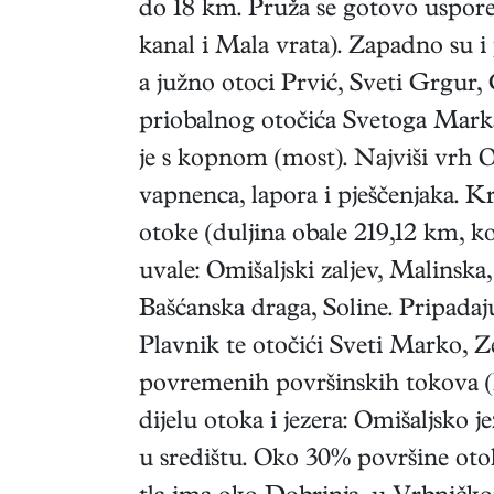
do 18 km. Pruža se gotovo uspore
kanal i Mala vrata). Zapadno su i
a južno otoci Prvić, Sveti Grgur,
priobalnog otočića Svetoga Mark
je s kopnom (most). Najviši vrh 
vapnenca, lapora i pješčenjaka. Kr
otoke (duljina obale 219,12 km, ko
uvale: Omišaljski zaljev, Malinska
Bašćanska draga, Soline. Pripadaj
Plavnik te otočići Sveti Marko, Z
povremenih površinskih tokova (R
dijelu otoka i jezera: Omišaljsko j
u središtu. Oko 30% površine ot