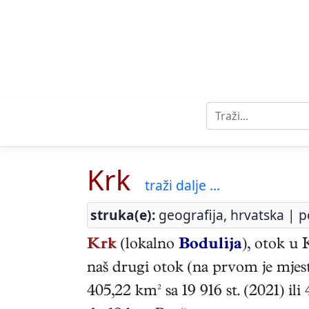
Krk
traži dalje ...
struka(e):
geografija, hrvatska | p
Krk
(lokalno
Bodulija
), otok u
naš drugi otok (na prvom je mjes
405,22 km² sa 19 916 st. (2021) ili