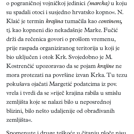
o pograničnoj vojničkoj jedinici
(marcha)
u koju
su spadali otoci i susjedno hrvatsko kopno«. N.
Klaić je termin
krajina
tumačila kao
continens,
tj. kao kopneni dio nekadašnje Marke. Fučić
drži da rečenica govori o prošlom vremenu,
prije raspada organiziranog teritorija u koji je
bio uključen i otok Krk. Svojedobno je M.
Kostrenčić upozoravao da se pojam
krajine
ne
mora protezati na površine izvan Krka. Tu tezu
pokušava ojačati Margetić podatcima iz pov.
vrela i tvrdi da se »riječ krajina rabila u smislu
zemljišta koje se nalazi bilo u neposrednoj
blizini, bilo nešto udaljenije od obrađivanih
zemljišta«.
Spomenute i druge teškoće u čitanju ploče nisu