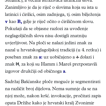
Štefanić), a većina istraživača latinična slova.
Zanimljivo je da je riječ o slovima koja su ista u
latinici i ćirilici, osim zadnjega, tj. osim bilježenja
v
kao
B,
gdje je riječ očito o ćiriličnom slovu.
Pokušaji da se objasne razlozi za uvođenje
neglagoljičnih slova nisu dostigli znatniju
uvjerljivost. Na ploči se nalazi jedini znak za
nazal u hrvatskoglagoljskoj tradiciji (u 4. retku) i
poseban znak za
a:
uz uobičajeno a  dolazi i
znak , za koji su Hamm i Mareš pretpostavili
izgovor drukčiji od običnoga
a
.
Sadržaj Bašćanske ploče moguće je segmentirati
na različit broj dijelova. Nema sumnje da se na
njoj može, nakon kršć. invokacije, pročitati zapis
opata Držihe kako je hrvatski kralj Zvonimir