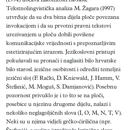
(1994) uočava zakonitosti
cursusa.
Tekstnolingvistička analiza M. Žagara (1997)
utvrđuje da su dva bitna dijela ploče povezana
invokacijom i da su prvotni pravni tekstovi
urezivanjem u ploču dobili povišene
komunikacijske vrijednosti s prepoznatljivim
estetizirajućim izrazom. Jezikoslovni pristupi
pokušavali su pronaći i naglasiti bilo hrvatske
bilo starosl. jezične osobitosti i odrediti temeljni
jezični sloj (F. Rački, D. Kniewald, J. Hamm, V.
Štefanić, M. Moguš, S. Damjanović). Posebnu
pozornost privuklo je i to što se na ploči,
posebice u njezinu drugome dijelu, nalazi i
nekoliko neglagoljičnih slova (I, O, M, N, T, V).
Neki su u njima vidjeli grčko-ćirilična (npr.