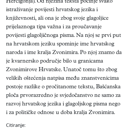
Hercigonja). Od njezina teksta počinje svako
istraživanje povijesti hrvatskog jezika i
književnosti, ali ona je zbog svoje glagoljice
prijelaznoga tipa važna i za proučavanje
povijesti glagoljičnoga pisma. Na njoj se prvi put
na hrvatskom jeziku spominje ime hrvatskog
naroda i ime kralja Zvonimira. Po njoj znamo da
je kvarnersko područje bilo u granicama
Zvonimirove Hrvatske. Unatoč tomu što zbog
velikih oštećenja natpisa među znanstvenicima
postoje razlike o pročitanome tekstu, Bašćanska
ploča prvorazredno je svjedočanstvo ne samo za
razvoj hrvatskog jezika i glagoljskog pisma nego
i za političke odnose u doba kralja Zvonimira.
Citiranje: