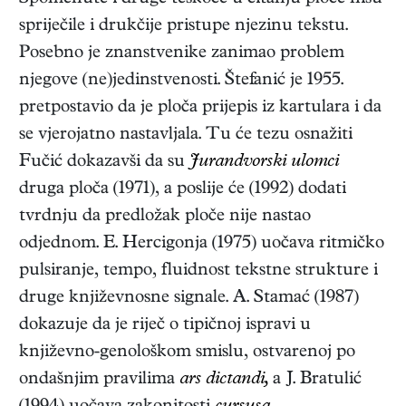
spriječile i drukčije pristupe njezinu tekstu.
Posebno je znanstvenike zanimao problem
njegove (ne)jedinstvenosti. Štefanić je 1955.
pretpostavio da je ploča prijepis iz kartulara i da
se vjerojatno nastavljala. Tu će tezu osnažiti
Fučić dokazavši da su
Jurandvorski ulomci
druga ploča (1971), a poslije će (1992) dodati
tvrdnju da predložak ploče nije nastao
odjednom. E. Hercigonja (1975) uočava ritmičko
pulsiranje, tempo, fluidnost tekstne strukture i
druge književnosne signale. A. Stamać (1987)
dokazuje da je riječ o tipičnoj ispravi u
književno-genološkom smislu, ostvarenoj po
ondašnjim pravilima
ars dictandi,
a J. Bratulić