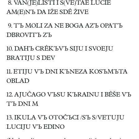
8. VAN(ĴE)LISTI I S(VE)TAÊ LUCIÊ
AM(E)NЪ DA IŽE SDÊ ŽIVE
9. TЪ MOLI ZA NE BOGA AZЪ OPATЪ
DBROVITЪ ZЪ
10. DAHЪ CRÊKЪVЪ SIJU I SVOEJU
BRATIJU S DEV
11. ETIJU VЪ DNI KЪNEZA KOSЪMЪTA
OBLAD
12. AJUĈAGO VЪSU KЪRAINU I BÊŠE VЪ
TЪ DNI M
13. IKULA VЪ OTOČЪCI /SЪ S/VETUJU
LUCIJU VЪ EDINO