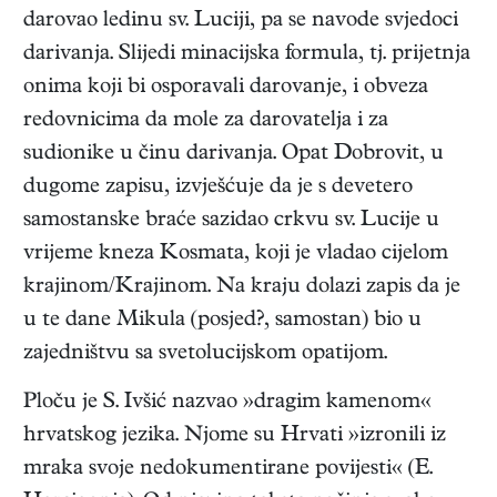
darovao ledinu sv. Luciji, pa se navode svjedoci
darivanja. Slijedi minacijska formula, tj. prijetnja
onima koji bi osporavali darovanje, i obveza
redovnicima da mole za darovatelja i za
sudionike u činu darivanja. Opat Dobrovit, u
dugome zapisu, izvješćuje da je s devetero
samostanske braće sazidao crkvu sv. Lucije u
vrijeme kneza Kosmata, koji je vladao cijelom
krajinom/Krajinom. Na kraju dolazi zapis da je
u te dane Mikula (posjed?, samostan) bio u
zajedništvu sa svetolucijskom opatijom.
Ploču je S. Ivšić nazvao »dragim kamenom«
hrvatskog jezika. Njome su Hrvati »izronili iz
mraka svoje nedokumentirane povijesti« (E.