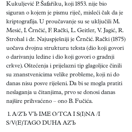
Kukuljević P. Šafaříku, koji 1853. nije bio
siguran o kojem je pismu riječ, misleći čak da je
kriptografija. U proučavanje su se uključili M.
Mesić, I. Črnčić, F. Rački, L. Geitler, V. Jagić, R.
Strohal i dr. Najuspješniji je Črnčić. Rački (1875)
uočava dvojnu strukturu teksta (dio koji govori
o darivanju ledine i dio koji govori o gradnji
crkve). Oštećenja i prijelazni tip glagoljice činili
su znanstvenicima velike probleme, koji ni do
danas nisu posve riješeni. Da bi se mogla pratiti
neslaganja u čitanjima, prvo se donosi danas
najšire prihvaćeno – ono B. Fučića.
1. A/ZЪ VЪ IME O/TCA I S(I)NA /I
S/V(E)TAGO DUHA AZЪ