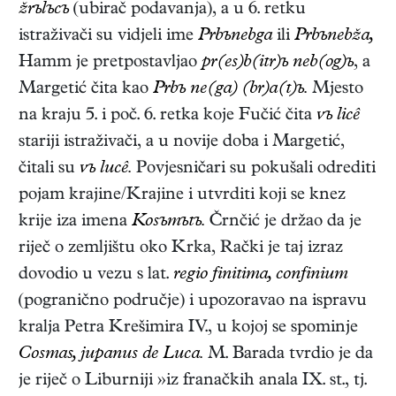
žrъlъcъ
(ubirač podavanja), a u 6. retku
istraživači su vidjeli ime
Prbъnebga
ili
Prbъnebža,
Hamm je pretpostavljao
pr(es)b(itr)ъ neb(og)ъ
, a
Margetić čita kao
Prbъ ne(ga) (br)a(t)ъ.
Mjesto
na kraju 5. i poč. 6. retka koje Fučić čita
νъ licê
stariji istraživači, a u novije doba i Margetić,
čitali su
νъ lucê.
Povjesničari su pokušali odrediti
pojam krajine/Krajine i utvrditi koji se knez
krije iza imena
Kosъmъtъ.
Črnčić je držao da je
riječ o zemljištu oko Krka, Rački je taj izraz
dovodio u vezu s lat.
regio finitima, confinium
(pogranično područje) i upozoravao na ispravu
kralja Petra Krešimira IV., u kojoj se spominje
Cosmas, jupanus de Luca.
M. Barada tvrdio je da
je riječ o Liburniji »iz franačkih anala IX. st., tj.