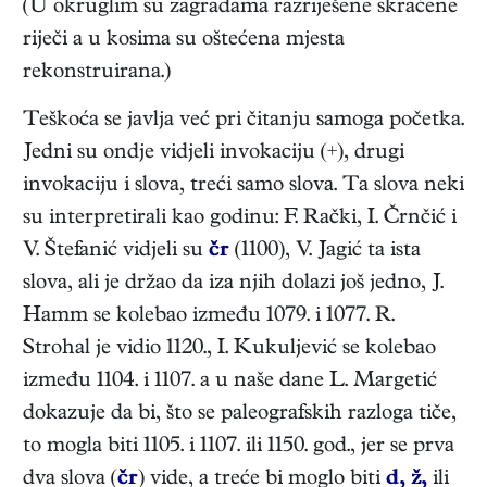
(U okruglim su zagradama razriješene skraćene
riječi a u kosima su oštećena mjesta
rekonstruirana.)
Teškoća se javlja već pri čitanju samoga početka.
Jedni su ondje vidjeli invokaciju (+), drugi
invokaciju i slova, treći samo slova. Ta slova neki
su interpretirali kao godinu: F. Rački, I. Črnčić i
V. Štefanić vidjeli su
čr
(1100), V. Jagić ta ista
slova, ali je držao da iza njih dolazi još jedno, J.
Hamm se kolebao između 1079. i 1077. R.
Strohal je vidio 1120., I. Kukuljević se kolebao
između 1104. i 1107. a u naše dane L. Margetić
dokazuje da bi, što se paleografskih razloga tiče,
to mogla biti 1105. i 1107. ili 1150. god., jer se prva
dva slova (
čr
) vide, a treće bi moglo biti
d,
ž,
ili