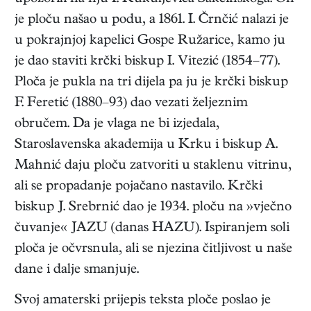
je ploču našao u podu, a 1861. I. Črnčić nalazi je
u pokrajnjoj kapelici Gospe Ružarice, kamo ju
je dao staviti krčki biskup I. Vitezić (1854–77).
Ploča je pukla na tri dijela pa ju je krčki biskup
F. Feretić (1880–93) dao vezati željeznim
obručem. Da je vlaga ne bi izjedala,
Staroslavenska akademija u Krku i biskup A.
Mahnić daju ploču zatvoriti u staklenu vitrinu,
ali se propadanje pojačano nastavilo. Krčki
biskup J. Srebrnić dao je 1934. ploču na »vječno
čuvanje« JAZU (danas HAZU). Ispiranjem soli
ploča je očvrsnula, ali se njezina čitljivost u naše
dane i dalje smanjuje.
Svoj amaterski prijepis teksta ploče poslao je