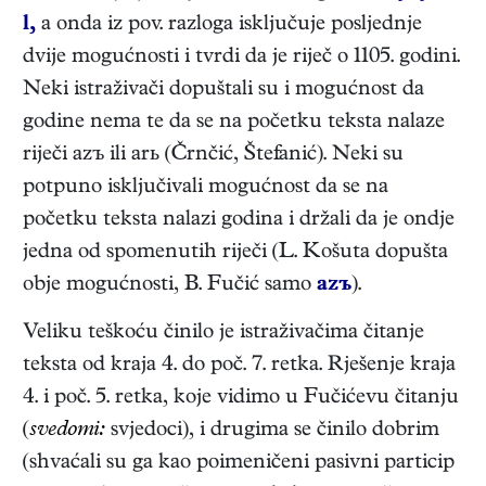
l,
a onda iz pov. razloga isključuje posljednje
dvije mogućnosti i tvrdi da je riječ o 1105. godini.
Neki istraživači dopuštali su i mogućnost da
godine nema te da se na početku teksta nalaze
riječi azъ ili arь (Črnčić, Štefanić). Neki su
potpuno isključivali mogućnost da se na
početku teksta nalazi godina i držali da je ondje
jedna od spomenutih riječi (L. Košuta dopušta
obje mogućnosti, B. Fučić samo
azъ
).
Veliku teškoću činilo je istraživačima čitanje
teksta od kraja 4. do poč. 7. retka. Rješenje kraja
4. i poč. 5. retka, koje vidimo u Fučićevu čitanju
(
svedomi:
svjedoci), i drugima se činilo dobrim
(shvaćali su ga kao poimeničeni pasivni particip