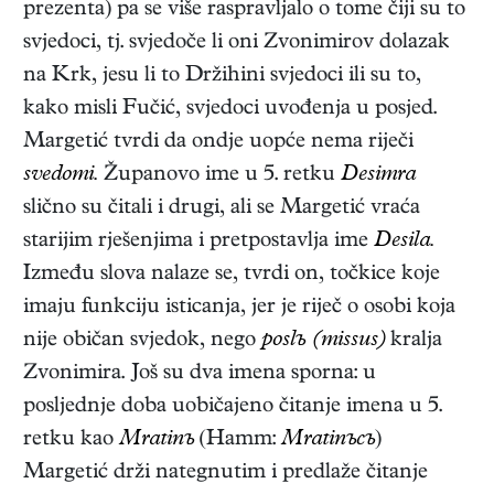
prezenta) pa se više raspravljalo o tome čiji su to
svjedoci, tj. svjedoče li oni Zvonimirov dolazak
na Krk, jesu li to Držihini svjedoci ili su to,
kako misli Fučić, svjedoci uvođenja u posjed.
Margetić tvrdi da ondje uopće nema riječi
svedomi.
Županovo ime u 5. retku
Desimra
slično su čitali i drugi, ali se Margetić vraća
starijim rješenjima i pretpostavlja ime
Desila.
Između slova nalaze se, tvrdi on, točkice koje
imaju funkciju isticanja, jer je riječ o osobi koja
nije običan svjedok, nego
poslъ (missus)
kralja
Zvonimira. Još su dva imena sporna: u
posljednje doba uobičajeno čitanje imena u 5.
retku kao
Mratinъ
(Hamm:
Mratinъcъ
)
Margetić drži nategnutim i predlaže čitanje