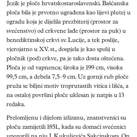
Jezik je ploče hrvatskostaroslavenski. Bašćanska
ploča bila je prvotno ugrađena kao lijevi plutej u
ogradu koja je dijelila prezbiterij (prostor za
svećenstvo) od crkvene lađe (prostor za puk) u
benediktinskoj crkvi sv. Lucije, a tek poslije,
vjerojatno u XV. st., dospjela je kao spolij u
pločnik (pod) crkve, pa je tako dosta oštećena.
Ploča je od vapnenca; široka je 199 cm, visoka
99,5 cm, a debela 7,5–9 cm. Uz gornji rub ploče
pruža se biljni motiv troprutastih vitica i lišća, a
na ostaloj površini ploče uklesan je natpis u 13
redaka.
Prelomljenu i dijelom izlizanu, znanstvenici su
ploču zamijetili 1851., kada su domaći svećenici
upozorili na nju I. Kukuljevića Sakcinskoga. On