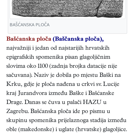
BAŠĆANSKA PLOČA
Bašćanska ploča
(Baščanska ploča),
najvažniji i jedan od najstarijih hrvatskih
epigrafskih spomenika pisan glagoljičnim
slovima oko 1100 (zadnja brojka datacije nije
sačuvana). Naziv je dobila po mjestu Baški na
Krku, gdje je ploča nađena u crkvi sv. Lucije
kraj Jurandvora između Baške i Bašćanske
Drage. Danas se čuva u palači HAZU u
Zagrebu. Bašćanska ploča ide po pismu u
skupinu spomenika prijelaznoga stadija između
oble (makedonske) i uglate (hrvatske) glagoljice.