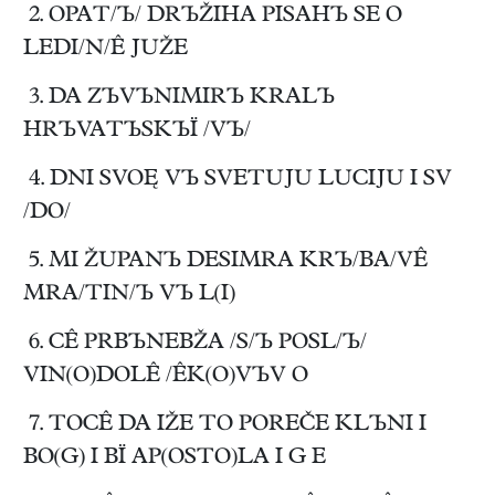
2. OPAT/Ъ/ DRЪŽIHA PISAHЪ SE O
LEDI/N/Ê JUŽE
3. DA ZЪVЪNIMIRЪ KRALЪ
HRЪVATЪSKЪÏ /VЪ/
4. DNI SVOĘ VЪ SVETUJU LUCIJU I SV
/DO/
5. MI ŽUPANЪ DESIMRA KRЪ/BA/VÊ
MRA/TIN/Ъ VЪ L(I)
6. CÊ PRBЪNEBŽA /S/Ъ POSL/Ъ/
VIN(O)DOLÊ /ÊK(O)VЪV O
7. TOCÊ DA IŽE TO POREČE KLЪNI I
BO(G) I BÏ AP(OSTO)LA I G E