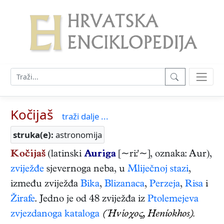
Kočijaš
traži dalje ...
struka(e):
astronomija
Kočijaš
(latinski
Auriga
[∼ri:'∼], oznaka: Aur),
zviježđe
sjevernoga neba, u
Mliječnoj stazi
,
između zviježđa
Bika
,
Blizanaca
,
Perzeja
,
Risa
i
Žirafe
. Jedno je od 48 zviježđa iz
Ptolemejeva
zvjezdanoga kataloga
(Ἡνίοχος, Heníokhos).