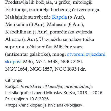
Predstavlja lik kočijaša, u grčkoj mitologiji
Erihtonija, izumitelja borbenog četveroprega.
Najsjajnije su zvijezde
Kapela
(α Aur),
Menkalina (β Aur), Mahasim (θ Aur),
Kabdhilinan (ι Aur), pomrčinska zvijezda
Almaaz (ε Aur). U zviježđu se nalaze točka
suprotna točki središta Mliječne staze
(anticentar galaktike), mnogi
otvoreni zvjezdani
skupovi
M36, M37, M38, NGC 2281,
NGC 1664, NGC 1857, NGC 1893 i dr.
Citiranje:
Kočijaš.
Hrvatska enciklopedija
,
mrežno izdanje.
Leksikografski zavod Miroslav Krleža, 2013. – 2026.
Pristupljeno 10.8.2026.
<https://enciklopedija.hr/clanak/kocijas>.