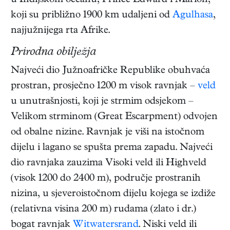
u Indijskom oceanu, Prince Edward i Marion,
koji su približno 1900 km udaljeni od
Agulhasa
,
najjužnijega rta Afrike.
Prirodna obilježja
Najveći dio Južnoafričke Republike obuhvaća
prostran, prosječno 1200 m visok ravnjak –
veld
u unutrašnjosti, koji je strmim odsjekom –
Velikom strminom (Great Escarpment) odvojen
od obalne nizine. Ravnjak je viši na istočnom
dijelu i lagano se spušta prema zapadu. Najveći
dio ravnjaka zauzima Visoki veld ili Highveld
(visok 1200 do 2400 m), područje prostranih
nizina, u sjeveroistočnom dijelu kojega se izdiže
(relativna visina 200 m) rudama (zlato i dr.)
bogat ravnjak
Witwatersrand
. Niski veld ili