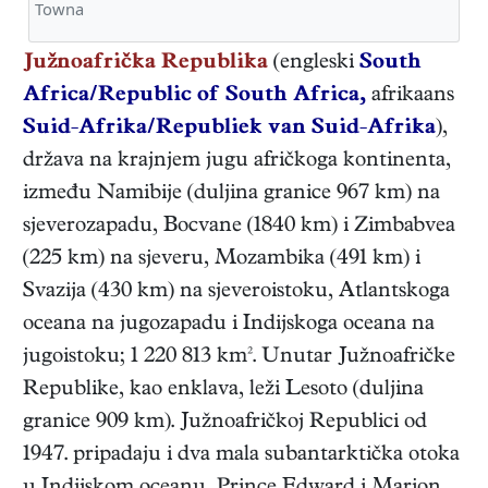
Towna
Južnoafrička Republika
(engleski
South
Africa/Republic of South Africa,
afrikaans
Suid-Afrika/Republiek van Suid-Afrika
),
država na krajnjem jugu afričkoga kontinenta,
između Namibije (duljina granice 967 km) na
sjeverozapadu, Bocvane (1840 km) i Zimbabvea
(225 km) na sjeveru, Mozambika (491 km) i
Svazija (430 km) na sjeveroistoku, Atlantskoga
oceana na jugozapadu i Indijskoga oceana na
jugoistoku; 1 220 813 km². Unutar Južnoafričke
Republike, kao enklava, leži Lesoto (duljina
granice 909 km). Južnoafričkoj Republici od
1947. pripadaju i dva mala subantarktička otoka