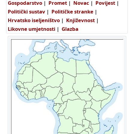
Gospodarstvo
|
Promet
|
Novac
|
Povijest
|
Politički sustav
|
Političke stranke
|
Hrvatsko iseljeništvo
|
Književnost
|
Likovne umjetnosti
|
Glazba