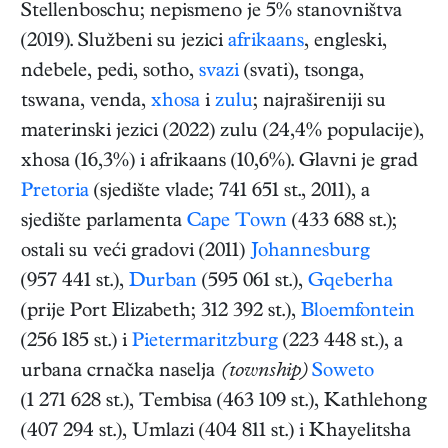
Stellenboschu; nepismeno je 5% stanovništva
(2019). Službeni su jezici
afrikaans
, engleski,
ndebele, pedi, sotho,
svazi
(svati), tsonga,
tswana, venda,
xhosa
i
zulu
; najrašireniji su
materinski jezici (2022) zulu (24,4% populacije),
xhosa (16,3%) i afrikaans (10,6%). Glavni je grad
Pretoria
(sjedište vlade; 741 651 st., 2011), a
sjedište parlamenta
Cape Town
(433 688 st.);
ostali su veći gradovi (2011)
Johannesburg
(957 441 st.),
Durban
(595 061 st.),
Gqeberha
(prije Port Elizabeth; 312 392 st.),
Bloemfontein
(256 185 st.) i
Pietermaritzburg
(223 448 st.), a
urbana crnačka naselja
(township)
Soweto
(1 271 628 st.), Tembisa (463 109 st.), Kathlehong
(407 294 st.), Umlazi (404 811 st.) i Khayelitsha