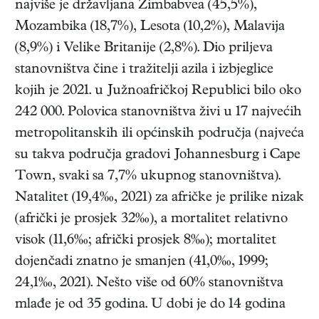
najviše je državljana Zimbabvea (45,5%),
Mozambika (18,7%), Lesota (10,2%), Malavija
(8,9%) i Velike Britanije (2,8%). Dio priljeva
stanovništva čine i tražitelji azila i izbjeglice
kojih je 2021. u Južnoafričkoj Republici bilo oko
242 000. Polovica stanovništva živi u 17 najvećih
metropolitanskih ili općinskih područja (najveća
su takva područja gradovi Johannesburg i Cape
Town, svaki sa 7,7% ukupnog stanovništva).
Natalitet (19,4‰, 2021) za afričke je prilike nizak
(afrički je prosjek 32‰), a mortalitet relativno
visok (11,6‰; afrički prosjek 8‰); mortalitet
dojenčadi znatno je smanjen (41,0‰, 1999;
24,1‰, 2021). Nešto više od 60% stanovništva
mlađe je od 35 godina. U dobi je do 14 godina