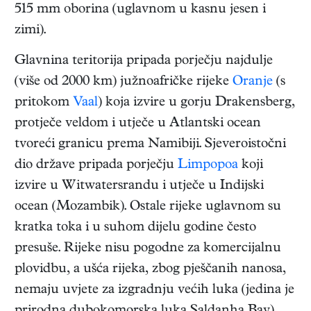
515 mm oborina (uglavnom u kasnu jesen i
zimi).
Glavnina teritorija pripada porječju najdulje
(više od 2000 km) južnoafričke rijeke
Oranje
(s
pritokom
Vaal
) koja izvire u gorju Drakensberg,
protječe veldom i utječe u Atlantski ocean
tvoreći granicu prema Namibiji. Sjeveroistočni
dio države pripada porječju
Limpopoa
koji
izvire u Witwatersrandu i utječe u Indijski
ocean (Mozambik). Ostale rijeke uglavnom su
kratka toka i u suhom dijelu godine često
presuše. Rijeke nisu pogodne za komercijalnu
plovidbu, a ušća rijeka, zbog pješčanih nanosa,
nemaju uvjete za izgradnju većih luka (jedina je