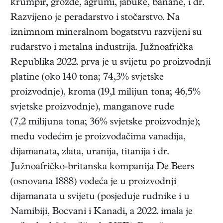
krumpir, grožđe, agrumi, jabuke, banane, i dr.
Razvijeno je peradarstvo i stočarstvo. Na
iznimnom mineralnom bogatstvu razvijeni su
rudarstvo i metalna industrija. Južnoafrička
Republika 2022. prva je u svijetu po proizvodnji
platine (oko 140 tona; 74,3% svjetske
proizvodnje), kroma (19,1 milijun tona; 46,5%
svjetske proizvodnje), manganove rude
(7,2 milijuna tona; 36% svjetske proizvodnje);
među vodećim je proizvođačima vanadija,
dijamanata, zlata, uranija, titanija i dr.
Južnoafričko-britanska kompanija De Beers
(osnovana 1888) vodeća je u proizvodnji
dijamanata u svijetu (posjeduje rudnike i u
Namibiji, Bocvani i Kanadi, a 2022. imala je