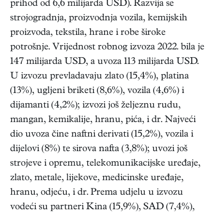
prihod od 6,6 milijarda USD). Razvija se
strojogradnja, proizvodnja vozila, kemijskih
proizvoda, tekstila, hrane i robe široke
potrošnje. Vrijednost robnog izvoza 2022. bila je
147 milijarda USD, a uvoza 113 milijarda USD.
U izvozu prevladavaju zlato (15,4%), platina
(13%), ugljeni briketi (8,6%), vozila (4,6%) i
dijamanti (4,2%); izvozi još željeznu rudu,
mangan, kemikalije, hranu, pića, i dr. Najveći
dio uvoza čine naftni derivati (15,2%), vozila i
dijelovi (8%) te sirova nafta (3,8%); uvozi još
strojeve i opremu, telekomunikacijske uređaje,
zlato, metale, lijekove, medicinske uređaje,
hranu, odjeću, i dr. Prema udjelu u izvozu
vodeći su partneri Kina (15,9%), SAD (7,4%),