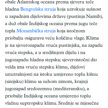
obale Atlantskog oceana prema sjeveru teče
hladna
Bengvelska struja
koja uzrokuje sušnost
u zapadnim dijelovima države (pustinja Namib),
a duž obale Indijskog oceana prema jugu teče
topla
Mozambička struja
koja istočnom
priobalju osigurava veću količinu vlage. Klima
je na sjeverozapadu vruća pustinjska, na zapadu
vruća stepska, a u središnjem dijelu i na
jugozapadu hladna stepska; sjeveroistočni dio
velda ima vruću stepsku klimu, dijelovi
unutrašnjosti na istoku umjereno toplu kišnu
(sinijsku) klimu sa suhom zimom, krajnji
jugozapad sredozemnu (mediteransku), a
priobalje Indijskog oceana umjereno toplu
vlažnu suptropsku klimu. Srednje se mjesečne