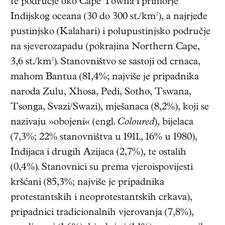
te područje oko Cape Towna i primorje
Indijskog oceana (30 do 300 st./km²), a najrjeđe
pustinjsko (Kalahari) i polupustinjsko područje
na sjeverozapadu (pokrajina Northern Cape,
3,6 st./km²). Stanovništvo se sastoji od crnaca,
mahom Bantua (81,4%; najviše je pripadnika
naroda Zulu, Xhosa, Pedi, Sotho, Tswana,
Tsonga, Svazi/Swazi), mješanaca (8,2%), koji se
nazivaju »obojeni« (engl.
Coloured
), bijelaca
(7,3%; 22% stanovništva u 1911., 16% u 1980),
Indijaca i drugih Azijaca (2,7%), te ostalih
(0,4%). Stanovnici su prema vjeroispovijesti
kršćani (85,3%; najviše je pripadnika
protestantskih i neoprotestantskih crkava),
pripadnici tradicionalnih vjerovanja (7,8%),