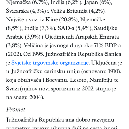
Njemačka (6,7%), Indija (6,2%), Japan (6%),
Švicarska (4,3%) i Velika Britanija (4,2%).
Najviše uvozi iz Kine (20,8%), Njemačke
(8,5%), Indije (7,3%), SAD-a (5,4%), Saudijske
Arabije (3,9%) i Ujedinjenih Arapskih Emirata
(3,8%). Veličina je javnoga duga oko 71% BDP-a
(2022). Od 1995. Južnoafrička Republika članica
je
Svjetske trgovinske organizacije
. Uključena je
u Južnoafričku carinsku uniju (osnovanu 1910),
koja obuhvaća i Bocvanu, Lesoto, Namibiju te
Svazi (njihov novi sporazum iz 2002. stupio je
na snagu 2004).
Promet
Južnoafrička Republika ima dobro razvijenu