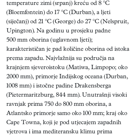
temperature zimi (srpanj) kreću od 8 °C
(Bloemfontein) do 17 °C (Durban), a ljeti
(siječanj) od 21 °C (George) do 27 °C (Nelspruit,
Upington). Na godinu u prosjeku padne
500 mm oborina (uglavnom ljeti);
karakterističan je pad količine oborina od istoka
prema zapadu. Najvlažnija su područja na
krajnjem sjeveroistoku (Matiwa, Limpopo; oko
2000 mm), primorje Indijskog oceana (Durban,
1008 mm) i istočne padine Drakensberga
(Pietermaritzburg, 844 mm). Unutrašnji visoki
ravnjak prima 750 do 800 mm oborina, a
Atlantsko primorje samo oko 100 mm; kraj oko
Cape Towna, koji je pod utjecajem zapadnih
vjetrova i ima mediteransku klimu prima