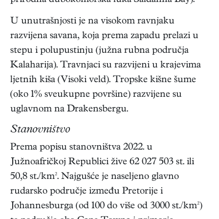
prirodna dubokomorska luka Saldanha Bay).
U unutrašnjosti je na visokom ravnjaku
razvijena savana, koja prema zapadu prelazi u
stepu i polupustinju (južna rubna područja
Kalaharija). Travnjaci su razvijeni u krajevima
ljetnih kiša (Visoki veld). Tropske kišne šume
(oko 1% sveukupne površine) razvijene su
uglavnom na Drakensbergu.
Stanovništvo
Prema popisu stanovništva 2022. u
Južnoafričkoj Republici žive 62 027 503 st. ili
50,8 st./km². Najgušće je naseljeno glavno
rudarsko područje između Pretorije i
Johannesburga (od 100 do više od 3000 st./km²)