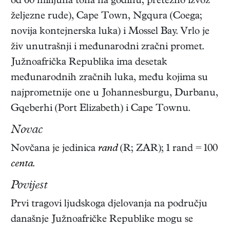
od 60 milijuna tona na godinu; pretežno izvoz
željezne rude), Cape Town, Ngqura (Coega;
novija kontejnerska luka) i Mossel Bay. Vrlo je
živ unutrašnji i međunarodni zračni promet.
Južnoafrička Republika ima desetak
međunarodnih zračnih luka, među kojima su
najprometnije one u Johannesburgu, Durbanu,
Gqeberhi (Port Elizabeth) i Cape Townu.
Novac
Novčana je jedinica
rand
(R; ZAR); 1 rand = 100
centa
.
Povijest
Prvi tragovi ljudskoga djelovanja na području
današnje Južnoafričke Republike mogu se