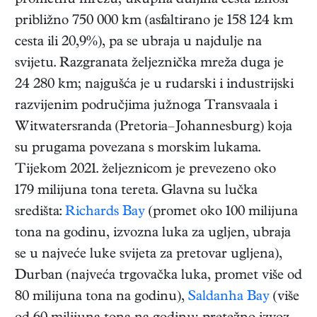
prometnu mrežu; ukupna duljina cesta iznosi
približno 750 000 km (asfaltirano je 158 124 km
cesta ili 20,9%), pa se ubraja u najdulje na
svijetu. Razgranata željeznička mreža duga je
24 280 km; najgušća je u rudarski i industrijski
razvijenim područjima južnoga Transvaala i
Witwatersranda (Pretoria–Johannesburg) koja
su prugama povezana s morskim lukama.
Tijekom 2021. željeznicom je prevezeno oko
179 milijuna tona tereta. Glavna su lučka
središta:
Richards Bay
(promet oko 100 milijuna
tona na godinu, izvozna luka za ugljen, ubraja
se u najveće luke svijeta za pretovar ugljena),
Durban (najveća trgovačka luka, promet više od
80 milijuna tona na godinu),
Saldanha Bay
(više