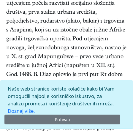
utjecajem počela razvijati socijalno složenija
društva, prva stalna urbana središta,
poljodjelstvo, rudarstvo (zlato, bakar) i trgovina
s Arapima, koji su uz istočne obale južne Afrike
gradili trgovačka uporišta. Pod utjecajem
novoga, željeznodobnoga stanovništva, nastao je
u X. st. grad Mapungubwe – prvo veće urbano
središte u južnoj Africi (napušten u XII. st.).
God. 1488. B. Díaz oplovio je prvi put Rt dobre
nade, a Nizozemac Jan van Riebeeck za potrebe
Naše web stranice koriste kolačiće kako bi Vam
nizozemske Istočnoindijske kompanije osnovao
omogućili najbolje korisničko iskustvo, za
je 1652. u Kaapu prvo naselje bijelih doseljenika
analizu prometa i korištenje društvenih mreža.
Doznaj više.
(Kapstadt). Radi zaštite novoga posjeda
Nizozemci su u Kaapu sagradili snažnu utvrdu
Prihvati
(1666–79). Kaap je bio vrlo značajna postaja