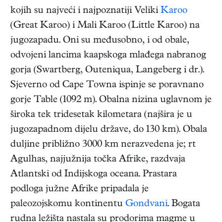
kojih su najveći i najpoznatiji Veliki
Karoo
(Great Karoo) i Mali Karoo (Little Karoo) na
jugozapadu. Oni su međusobno, i od obale,
odvojeni lancima kaapskoga mlađega nabranog
gorja (Swartberg, Outeniqua, Langeberg i dr.).
Sjeverno od Cape Towna ispinje se poravnano
gorje Table (1092 m). Obalna nizina uglavnom je
široka tek tridesetak kilometara (najšira je u
jugozapadnom dijelu države, do 130 km). Obala
duljine približno 3000 km nerazvedena je; rt
Agulhas, najjužnija točka Afrike, razdvaja
Atlantski od Indijskoga oceana. Prastara
podloga južne Afrike pripadala je
paleozojskomu kontinentu
Gondvani
. Bogata
rudna ležišta nastala su prodorima magme u