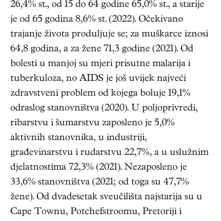
26,4% st., od 15 do 64 godine 65,0% st., a starije
je od 65 godina 8,6% st. (2022). Očekivano
trajanje života produljuje se; za muškarce iznosi
64,8 godina, a za žene 71,3 godine (2021). Od
bolesti u manjoj su mjeri prisutne malarija i
tuberkuloza, no AIDS je još uvijek najveći
zdravstveni problem od kojega boluje 19,1%
odraslog stanovništva (2020). U poljoprivredi,
ribarstvu i šumarstvu zaposleno je 5,0%
aktivnih stanovnika, u industriji,
građevinarstvu i rudarstvu 22,7%, a u uslužnim
djelatnostima 72,3% (2021). Nezaposleno je
33,6% stanovništva (2021; od toga su 47,7%
žene). Od dvadesetak sveučilišta najstarija su u
Cape Townu, Potchefstroomu, Pretoriji i