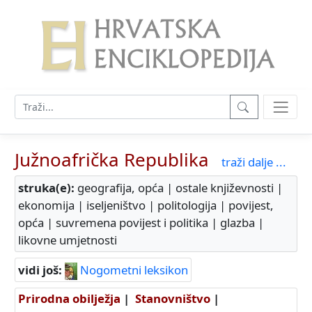
Južnoafrička Republika
traži dalje ...
struka(e):
geografija, opća | ostale književnosti |
ekonomija | iseljeništvo | politologija | povijest,
opća | suvremena povijest i politika | glazba |
likovne umjetnosti
vidi još:
Nogometni leksikon
Prirodna obilježja
|
Stanovništvo
|