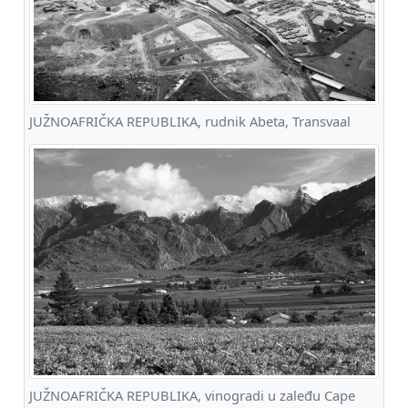
JUŽNOAFRIČKA REPUBLIKA, rudnik Abeta, Transvaal
JUŽNOAFRIČKA REPUBLIKA, vinogradi u zaleđu Cape