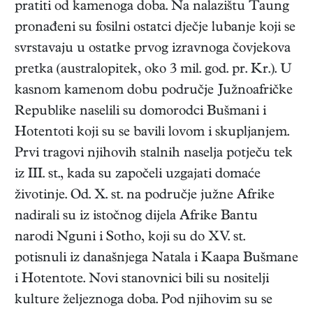
pratiti od kamenoga doba. Na nalazištu Taung
pronađeni su fosilni ostatci dječje lubanje koji se
svrstavaju u ostatke prvog izravnoga čovjekova
pretka (australopitek, oko 3 mil. god. pr. Kr.). U
kasnom kamenom dobu područje Južnoafričke
Republike naselili su domorodci Bušmani i
Hotentoti koji su se bavili lovom i skupljanjem.
Prvi tragovi njihovih stalnih naselja potječu tek
iz III. st., kada su započeli uzgajati domaće
životinje. Od. X. st. na područje južne Afrike
nadirali su iz istočnog dijela Afrike Bantu
narodi Nguni i Sotho, koji su do XV. st.
potisnuli iz današnjega Natala i Kaapa Bušmane
i Hotentote. Novi stanovnici bili su nositelji
kulture željeznoga doba. Pod njihovim su se