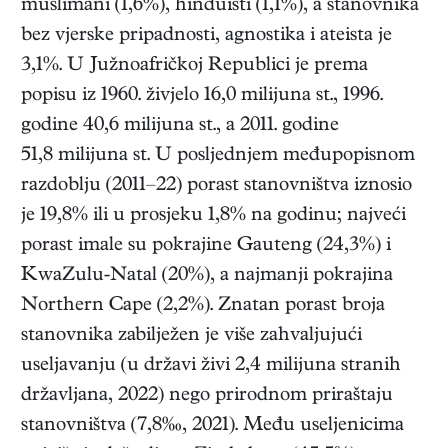
muslimani (1,6%), hinduisti (1,1%), a stanovnika
bez vjerske pripadnosti, agnostika i ateista je
3,1%. U Južnoafričkoj Republici je prema
popisu iz 1960. živjelo 16,0 milijuna st., 1996.
godine 40,6 milijuna st., a 2011. godine
51,8 milijuna st. U posljednjem međupopisnom
razdoblju (2011–22) porast stanovništva iznosio
je 19,8% ili u prosjeku 1,8% na godinu; najveći
porast imale su pokrajine Gauteng (24,3%) i
KwaZulu-Natal (20%), a najmanji pokrajina
Northern Cape (2,2%). Znatan porast broja
stanovnika zabilježen je više zahvaljujući
useljavanju (u državi živi 2,4 milijuna stranih
državljana, 2022) nego prirodnom priraštaju
stanovništva (7,8‰, 2021). Među useljenicima