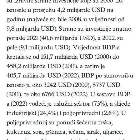
su izravne strane investicije koje su 2000–20.
iznosile u prosjeku 4,2 milijarde USD na
godinu (najveće su bile 2008. u vrijednosti od
9,8 milijarda USD). Strane su investicije znatno
porasle 2021 (40,6 milijarda USD), a 2022. su
pale (9,1 milijardu USD). Vrijednost BDP-a
kretala se od 151,7 milijarda USD (2000) do
458,2 milijarde USD (2011), a zatim je
405,7 milijarda USD (2022). BDP po stanovniku
iznosio je oko 3242 USD (2000), 8737 USD
(2011), te oko 6766 USD (2022). U sastavu BDP-
a (2022) vodeći je uslužni sektor (73%), a slijede
industrijski (24,4%) i poljoprivredni (2,6%). U
poljoprivrednoj su ponudi šećerna trska,
kukuruz, soja, pšenica, ječam, sirak, uljarice,