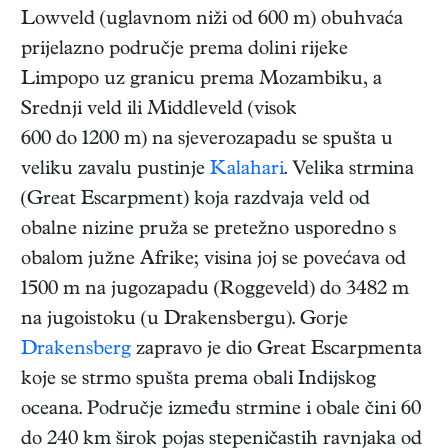
Lowveld (uglavnom niži od 600 m) obuhvaća
prijelazno područje prema dolini rijeke
Limpopo uz granicu prema Mozambiku, a
Srednji veld ili Middleveld (visok
600 do 1200 m) na sjeverozapadu se spušta u
veliku zavalu pustinje
Kalahari
. Velika strmina
(Great Escarpment) koja razdvaja veld od
obalne nizine pruža se pretežno usporedno s
obalom južne Afrike; visina joj se povećava od
1500 m na jugozapadu (Roggeveld) do 3482 m
na jugoistoku (u Drakensbergu). Gorje
Drakensberg
zapravo je dio Great Escarpmenta
koje se strmo spušta prema obali Indijskog
oceana. Područje između strmine i obale čini 60
do 240 km širok pojas stepeničastih ravnjaka od