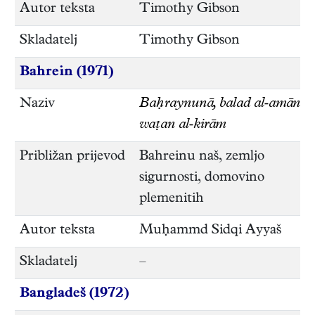
Autor teksta
Timothy Gibson
Skladatelj
Timothy Gibson
Bahrein (1971)
Naziv
Baḥraynunā, balad al‑amān
waṭan al‑kirām
Približan prijevod
Bahreinu naš, zemljo
sigurnosti, domovino
plemenitih
Autor teksta
Muḥammd Sidqi Ayyaš
Skladatelj
–
Bangladeš (1972)