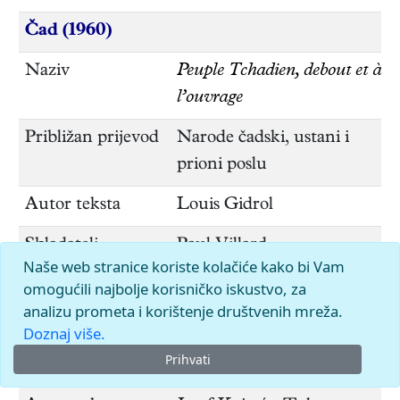
Čad (1960)
Naziv
Peuple Tchadien, debout et à
l’ouvrage
Približan prijevod
Narode čadski, ustani i
prioni poslu
Autor teksta
Louis Gidrol
Skladatelj
Paul Villard
Naše web stranice koriste kolačiće kako bi Vam
Češka (1918)
omogućili najbolje korisničko iskustvo, za
analizu prometa i korištenje društvenih mreža.
Naziv
Kde domov můj
Doznaj više.
Prihvati
Približan prijevod
Gdje je moj dom