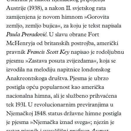
Ukinuta je nakon njemačkog pripojenja
Austrije (1938), a nakon II. svjetskog rata
zamijenjena je novom himnom »Gorovita
zemljo, zemljo bujica«, za koju je tekst napisala
Paula Preradović
. U slavu obrane Fort
McHenryja od britanskih postrojba, američki
pravnik
Francis Scott Key
napisao je rodoljubnu
pjesmu »Zastava posuta zvijezdama«, koja se
izvodila na melodiju napitnice londonskog
Anakreontskoga društva. Pjesma je ubrzo
postigla opću popularnost kao američka
nacionalna himna, ali je službeno prihvaćena
tek 1931. U revolucionarnim previranjima u
Njemačkoj 1848. status državne himne postigla
je pjesma »Njemačka iznad svega«; njezin je