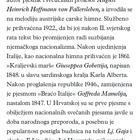
autor pjesnik i sveučilišni profesor
August
Heinrich Hoffmann von Fallersleben,
a izvodila se
na melodiju austrijske carske himne. Službeno
je prihvaćena 1922., da bi joj nakon II. svjetskog
rata tekst bio promijenjen radi suzbijanja
njemačkoga nacionalizma. Nakon ujedinjenja
Italije, kao nacionalna himna prihvaćen je 1861.
»Kraljevski marš«
Giuseppea Gobettija,
napisan
1848. u slavu sardinskoga kralja Karla Alberta.
Nakon proglašenja republike 1946., zamijenjena
je pjesmom »Braćo Italije«
Goffreda Mamelija,
nastalom 1847. U Hrvatskoj su se prve pjesme s
obilježjem nacionalnih svečanih pjesama javile u
doba narodnoga preporoda, a posebnu je
popularnost postigla budnica na tekst
Lj. Gaja
i