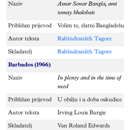
Naziv
Amar Sonar Bangla, ami
tomay bhalobais
Približan prijevod
Volim te, zlatni Bangladešu
Autor teksta
Rabīndranāth Tagore
Skladatelj
Rabīndranāth Tagore
Barbados (1966)
Naziv
In plenty and in the time of
need
Približan prijevod
U obilju i u doba oskudice
Autor teksta
Irving Louis Burgie
Skladatelj
Van Roland Edwards