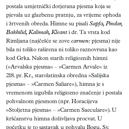
postala umjetnički dotjerana pjesma koja se
pjevala uz glazbenu pratnju, za vrijeme ophoda
i žrtvenih obreda. Himne su pisali
Sapfa, Pindar,
Bakhilid, Kalimah, Kleant
i dr. Ta vrsta kod
Rimljana (najčešće se zove
carmen:
pjesma) nije
bila ni toliko raširena ni toliko raznovrsna kao
kod Grka. Nakon starih religioznih himni
(»Arvalska pjesma« – »Carmen Arvale« iz
218. pr. Kr., starolatinska obredna »Salijska
pjesma« – »Carmen Saliare«), himna je s
vremenom izgubila religiozno značenje i postala
pohvalnom pjesmom (npr. Horacijeva
»Stoljetna pjesma« – »Carmen Saeculare«). U
kršćanstvu himna doživljava procvat. U
početku je to sastavak u pohvalu Bogu, Sv.