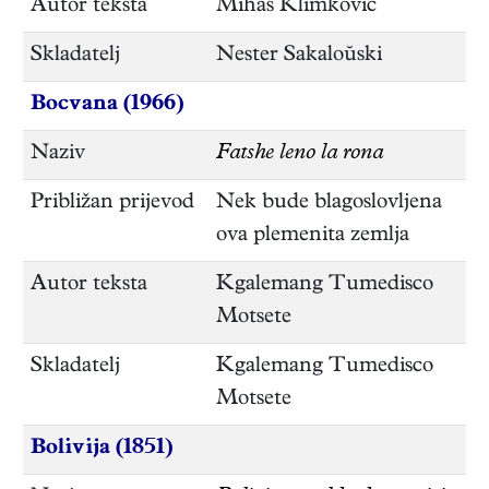
Autor teksta
Mihas Klimkovič
Skladatelj
Nester Sakaloŭski
Bocvana (1966)
Naziv
Fatshe leno la rona
Približan prijevod
Nek bude blagoslovljena
ova plemenita zemlja
Autor teksta
Kgalemang Tumedisco
Motsete
Skladatelj
Kgalemang Tumedisco
Motsete
Bolivija (1851)