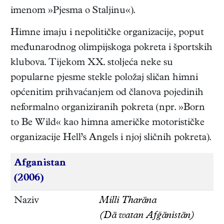
imenom »Pjesma o Staljinu«).
Himne imaju i nepolitičke organizacije, poput
međunarodnog olimpijskoga pokreta i športskih
klubova. Tijekom XX. stoljeća neke su
popularne pjesme stekle položaj sličan himni
općenitim prihvaćanjem od članova pojedinih
neformalno organiziranih pokreta (npr. »Born
to Be Wild« kao himna američke motorističke
organizacije Hell’s Angels i njoj sličnih pokreta).
Afganistan
(2006)
Naziv
Milli Tharāna
(Dā watan Afğānistān)