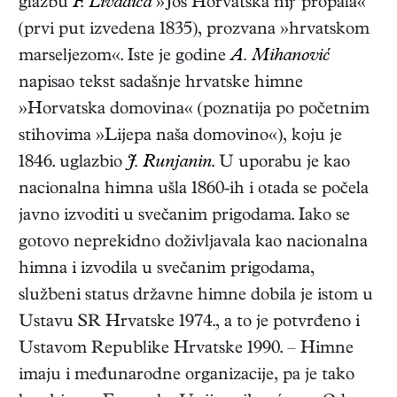
glazbu
F. Livadića
»Još Horvatska nij’ propala«
(prvi put izvedena 1835), prozvana »hrvatskom
marseljezom«. Iste je godine
A. Mihanović
napisao tekst sadašnje hrvatske himne
»Horvatska domovina« (poznatija po početnim
stihovima »Lijepa naša domovino«), koju je
1846. uglazbio
J. Runjanin
. U uporabu je kao
nacionalna himna ušla 1860-ih i otada se počela
javno izvoditi u svečanim prigodama. Iako se
gotovo neprekidno doživljavala kao nacionalna
himna i izvodila u svečanim prigodama,
službeni status državne himne dobila je istom u
Ustavu SR Hrvatske 1974., a to je potvrđeno i
Ustavom Republike Hrvatske 1990. – Himne
imaju i međunarodne organizacije, pa je tako