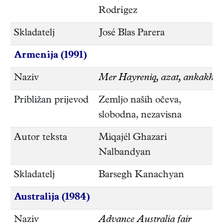
Rodrígez
Skladatelj
José Blas Parera
Armenija (1991)
Naziv
Mer Hayreniq, azat, ankakh
Približan prijevod
Zemljo naših očeva,
slobodna, nezavisna
Autor teksta
Miqajél Ghazari
Nalbandyan
Skladatelj
Barsegh Kanachyan
Australija (1984)
Naziv
Advance Australia fair