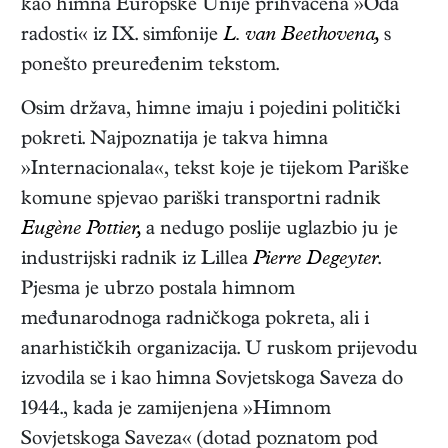
kao himna Europske Unije prihvaćena »Oda
radosti« iz IX. simfonije
L. van Beethovena,
s
ponešto preuređenim tekstom.
Osim država, himne imaju i pojedini politički
pokreti. Najpoznatija je takva himna
»Internacionala«, tekst koje je tijekom Pariške
komune spjevao pariški transportni radnik
Eugène Pottier,
a nedugo poslije uglazbio ju je
industrijski radnik iz Lillea
Pierre Degeyter
.
Pjesma je ubrzo postala himnom
međunarodnoga radničkoga pokreta, ali i
anarhističkih organizacija. U ruskom prijevodu
izvodila se i kao himna Sovjetskoga Saveza do
1944., kada je zamijenjena »Himnom
Sovjetskoga Saveza« (dotad poznatom pod