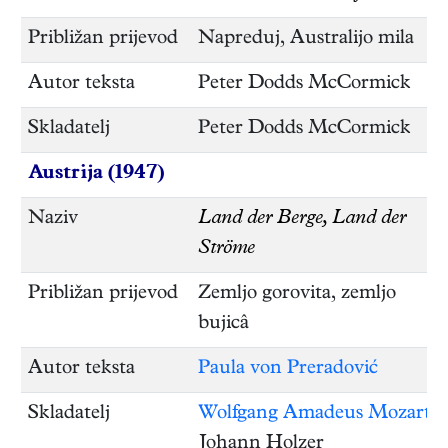
Približan prijevod
Napreduj, Australijo mila
Autor teksta
Peter Dodds McCormick
Skladatelj
Peter Dodds McCormick
Austrija (1947)
Naziv
Land der Berge, Land der
Ströme
Približan prijevod
Zemljo gorovita, zemljo
bujicâ
Autor teksta
Paula von Preradović
Skladatelj
Wolfgang Amadeus Mozart
Johann Holzer