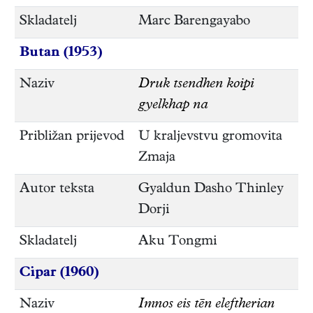
Skladatelj
Marc Barengayabo
Butan (1953)
Naziv
Druk tsendhen koipi
gyelkhap na
Približan prijevod
U kraljevstvu gromovita
Zmaja
Autor teksta
Gyaldun Dasho Thinley
Dorji
Skladatelj
Aku Tongmi
Cipar (1960)
Naziv
Imnos eis tēn eleftherian