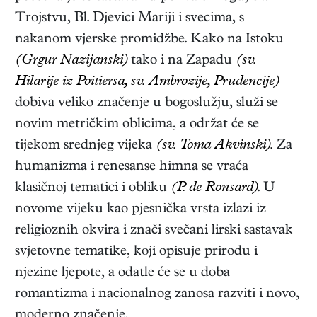
Trojstvu, Bl. Djevici Mariji i svecima, s
nakanom vjerske promidžbe. Kako na Istoku
(Grgur Nazijanski)
tako i na Zapadu
(sv.
Hilarije iz Poitiersa, sv. Ambrozije, Prudencije)
dobiva veliko značenje u bogoslužju, služi se
novim metričkim oblicima, a održat će se
tijekom srednjeg vijeka
(sv. Toma Akvinski).
Za
humanizma i renesanse himna se vraća
klasičnoj tematici i obliku
(P. de Ronsard)
. U
novome vijeku kao pjesnička vrsta izlazi iz
religioznih okvira i znači svečani lirski sastavak
svjetovne tematike, koji opisuje prirodu i
njezine ljepote, a odatle će se u doba
romantizma i nacionalnog zanosa razviti i novo,
moderno značenje.