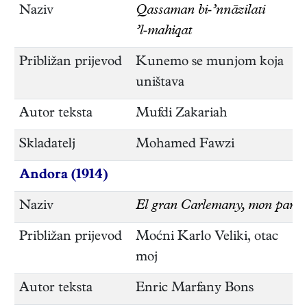
Naziv
Qassaman bi‑’nnāzilati
’l‑mahiqat
Približan prijevod
Kunemo se munjom koja
uništava
Autor teksta
Mufdi Zakariah
Skladatelj
Mohamed Fawzi
Andora (1914)
Naziv
El gran Carlemany, mon pare
Približan prijevod
Moćni Karlo Veliki, otac
moj
Autor teksta
Enric Marfany Bons