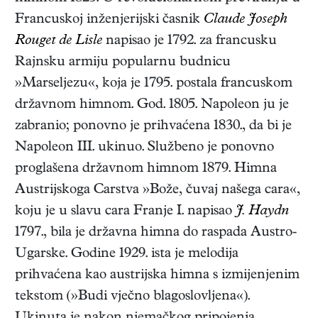
Francuskoj inženjerijski časnik
Claude Joseph
Rouget de Lisle
napisao je 1792. za francusku
Rajnsku armiju popularnu budnicu
»Marseljezu«, koja je 1795. postala francuskom
državnom himnom. God. 1805. Napoleon ju je
zabranio; ponovno je prihvaćena 1830., da bi je
Napoleon III. ukinuo. Službeno je ponovno
proglašena državnom himnom 1879. Himna
Austrijskoga Carstva »Bože, čuvaj našega cara«,
koju je u slavu cara Franje I. napisao
J. Haydn
1797., bila je državna himna do raspada Austro-
Ugarske. Godine 1929. ista je melodija
prihvaćena kao austrijska himna s izmijenjenim
tekstom (»Budi vječno blagoslovljena«).