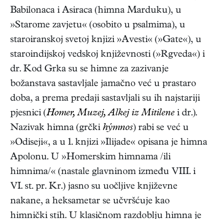
Babilonaca i Asiraca (himna Marduku), u
»Starome zavjetu« (osobito u psalmima), u
staroiranskoj svetoj knjizi »Avesti« (»Gate«), u
staroindijskoj vedskoj književnosti (»Rgveda«) i
dr. Kod Grka su se himne za zazivanje
božanstava sastavljale jamačno već u prastaro
doba, a prema predaji sastavljali su ih najstariji
pjesnici (
Homer, Muzej, Alkej iz Mitilene
i dr.).
Nazivak himna (grčki
hýmnos
) rabi se već u
»Odiseji«, a u 1. knjizi »Ilijade« opisana je himna
Apolonu. U »Homerskim himnama /ili
himnima/« (nastale glavninom između VIII. i
VI. st. pr. Kr.) jasno su uočljive književne
nakane, a heksametar se učvršćuje kao
himnički stih. U klasičnom razdoblju himna je