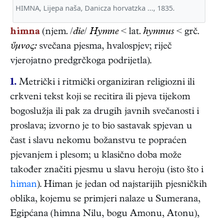
HIMNA, Lijepa naša, Danicza horvatzka ..., 1835.
himna
(njem. /
die
/
Hymne
< lat.
hymnus
< grč.
ὕμνος:
svečana pjesma, hvalospjev; riječ
vjerojatno predgrčkoga podrijetla).
1.
Metrički i ritmički organiziran religiozni ili
crkveni tekst koji se recitira ili pjeva tijekom
bogoslužja ili pak za drugih javnih svečanosti i
proslava; izvorno je to bio sastavak spjevan u
čast i slavu nekomu božanstvu te popraćen
pjevanjem i plesom; u klasično doba može
također značiti pjesmu u slavu heroju (isto što i
himan
). Himan je jedan od najstarijih pjesničkih
oblika, kojemu se primjeri nalaze u Sumerana,
Egipćana (himna Nilu, bogu Amonu, Atonu),