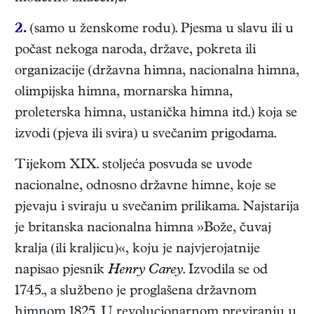
2.
(samo u ženskome rodu). Pjesma u slavu ili u
počast nekoga naroda, države, pokreta ili
organizacije (državna himna, nacionalna himna,
olimpijska himna, mornarska himna,
proleterska himna, ustanička himna itd.) koja se
izvodi (pjeva ili svira) u svečanim prigodama.
Tijekom XIX. stoljeća posvuda se uvode
nacionalne, odnosno državne himne, koje se
pjevaju i sviraju u svečanim prilikama. Najstarija
je britanska nacionalna himna »Bože, čuvaj
kralja (ili kraljicu)«, koju je najvjerojatnije
napisao pjesnik
Henry Carey
. Izvodila se od
1745., a službeno je proglašena državnom
himnom 1825. U revolucionarnom previranju u