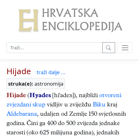
Hijade
traži dalje ...
struka(e):
astronomija
Hijade
(
Hyades
[hi'ade:s]), najbliži
otvoreni
zvjezdani skup
vidljiv u zviježđu
Biku
kraj
Aldebarana
, udaljen od Zemlje 150 svjetlosnih
godina. Čini ga 400 do 500 zvijezda jednake
starosti (oko 625 milijuna godina), jednakih