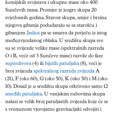
kemijskih svojstava i ukupne mase oko 400
Sunčevih masa. Promjer je jezgre skupa 20
svjetlosnih godina. Starost skupa, smjer i brzina
njegova gibanja podudaraju se sa starošću i
gibanjem
Jaslica
pa se smatra da potječu iz istog
međuzvjezdanog oblaka. U središtu skupa sve
su se zvijezde velike mase (spektralnih razreda
O i B, veće od 3 Sunčeve mase) razvile do faze
superdivova
(4) ili
bijelih patuljaka
(8), veći je
broj zvijezda
spektralnog razreda zvijezda
A
(21), F (oko 60), G (oko 50), K (oko 50) i M (oko
10). Dosad je u središtu skupa otkriveno samo 12
smeđih patuljaka
. U vanjskim rubovima skupa
nalazi se velik broj patuljastih zvijezda koje će se
s vremenom vjerojatno gravitacijski odvojiti i