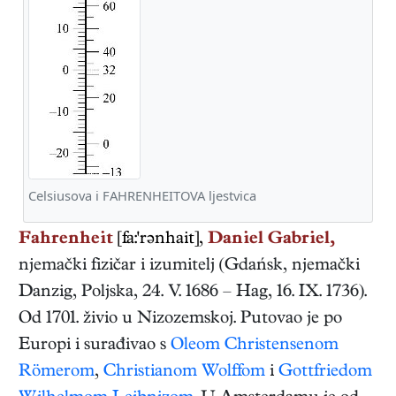
Celsiusova i FAHRENHEITOVA ljestvica
Fahrenheit
[fa:'rənhait],
Daniel Gabriel,
njemački
fizičar i izumitelj
(
Gdańsk, njemački
Danzig, Poljska
,
24. V. 1686
–
Hag
,
16. IX. 1736
).
Od 1701. živio u Nizozemskoj. Putovao je po
Europi i surađivao s
Oleom Christensenom
Römerom
,
Christianom Wolffom
i
Gottfriedom