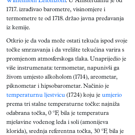
Wilhelmom Leibnizom
. U Amsterdamu je od
1717. izrađivao barometre, visinomjere i
termometre te od 1718. držao javna predavanja
iz kemije.
Otkrio je da voda može ostati tekuća ispod svoje
točke smrzavanja i da vrelište tekućina varira s
promjenom atmosferskoga tlaka. Unaprijedio je
više instrumenata: termometar, napunivši ga
živom umjesto alkoholom (1714), areometar,
piknometar i hipsobarometar. Načinio je
temperaturnu ljestvicu
(1724) koju je
umjerio
prema tri stalne temperaturne točke: najniža
odabrana točka, 0 °F, bila je temperatura
mješavine vodenog leda i soli (amonijeva
klorida), srednja referentna točka, 30 °F, bila je