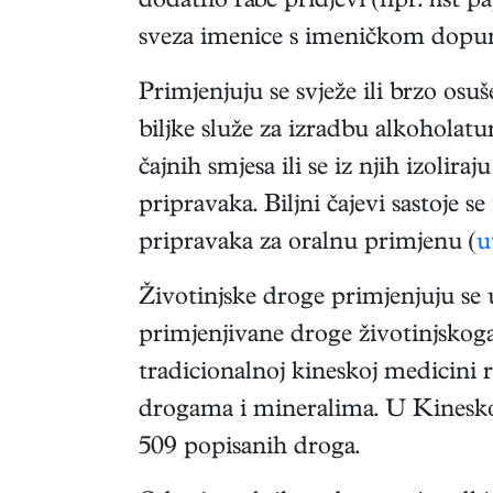
dodatno rabe pridjevi (npr. list p
sveza imenice s imeničkom dopuno
Primjenjuju se svježe ili brzo osuš
biljke služe za izradbu alkoholatu
čajnih smjesa ili se iz njih izolir
pripravaka. Biljni čajevi sastoje s
pripravaka za oralnu primjenu (
u
Životinjske droge primjenjuju se u
primjenjivane droge životinjskoga p
tradicionalnoj kineskoj medicini r
drogama i mineralima. U Kineskoj
509 popisanih droga.