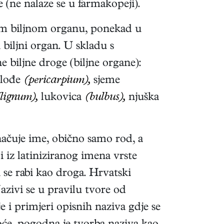
e (ne nalaze se u farmakopeji).
dnom biljnom organu, ponekad u
i biljni organ. U skladu s
 biljne droge (biljne organe):
lođe
(pericarpium),
sjeme
lignum),
lukovica
(bulbus),
njuška
označuje ime, obično samo rod, a
 iz latiniziranog imena vrste
i se rabi kao droga. Hrvatski
Nazivi se u pravilu tvore od
je i primjeri opisnih naziva gdje se