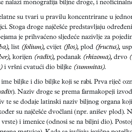
e nalazi monografija biljne droge, i neoficinaln
djelatne su tvari u pravilu koncentrirane u je
biljci. Stoga droge najčešće predstavljaju određen
ama je prihvaćeno sljedeće nazivlje za pojedine
ba),
list
(folium),
cvijet
(flos),
plod
(fructus),
usp
ber),
korijen
(radix),
podanak
(rhizoma),
drvo
(
)
i vršni cvatući dio biljke
(summitas)
.
ime biljke i dio biljke koji se rabi. Prva riječ 
radix
). Naziv droge se prema farmakopeji izvodi
tiv te se dodaje latinski naziv biljnog organa koj
akođer su najčešće dvočlani (npr. anišev plod). 
rste) i imenice (odnosi se na biljni dio). Posto