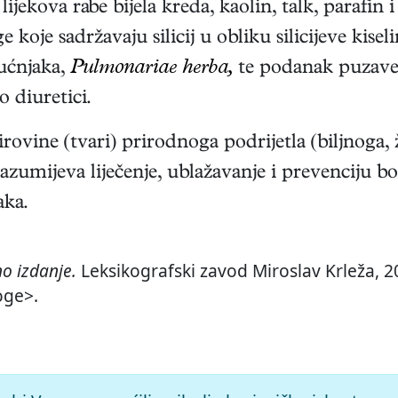
lijekova rabe bijela kreda, kaolin, talk, paraf
koje sadržavaju silicij u obliku silicijeve kiseli
lućnjaka,
Pulmonariae herba,
te podanak puzave
o diuretici.
rovine (tvari) prirodnoga podrijetla (biljnoga, 
razumijeva liječenje, ublažavanje i prevenciju bo
aka.
o izdanje.
Leksikografski zavod Miroslav Krleža, 20
oge>.