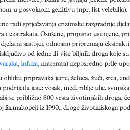
aprene metvice). Kada se javljaju jezične poteš
m u posvojnom genitivu (npr. list velebilja).
ene radi sprječavanja enzimske razgradnje djelatn
ra i ekstrakata. Osušene, propisno usitnjene, pr
aju djelatni sastojci, odnosno pripremaju ekstrakt
e isključivo od jedne ili više biljnih droga koje
varaka
,
infuza
, macerata) neposredno prije upo
 obliku pripravaka jetre, želuca, žuči, srca, end
odrijetla jesu: vosak, med, riblje ulje, svinjsk
abi se približno 800 vrsta životinjskih droga, č
 farmakopeji iz 1990., droge životinjskoga pod