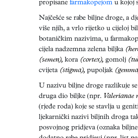
propisane
farmakopejom
u kojoj s
Najčešće se rabe biljne droge, a 
više njih, a vrlo rijetko u cijeloj 
botaničkim nazivima, u farmakopej
cijela nadzemna zelena biljka
(her
(semen),
kora
(cortex),
gomolj
(tu
cvijeta
(stigma),
pupoljak
(gemma
U nazivu biljne droge razlikuje se 
druga dio biljke (npr.
Valerianae 
(rjeđe roda) koje se stavlja u geni
ljekarnički nazivi biljnih droga t
posvojnog pridjeva (oznaka biljne v