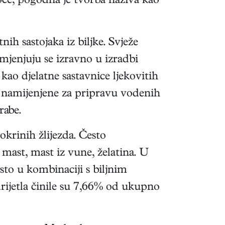
koće, pogodna je tvorba naziva kao
ih sastojaka iz biljke. Svježe
imjenjuju se izravno u izradbi
i kao djelatne sastavnice ljekovitih
 su namijenjene za pripravu vodenih
rabe.
okrinih žlijezda. Često
a mast, mast iz vune, želatina. U
esto u kombinaciji s biljnim
rijetla činile su 7,66% od ukupno