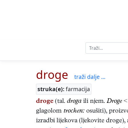
droge
traži dalje ...
struka(e):
farmacija
droge
(tal.
droga
ili njem.
Droge
< 
glagolom
trocken:
osušiti), proiz
izradbi lijekova (ljekovite droge),