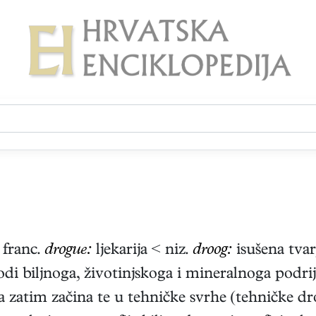
franc.
drogue:
ljekarija < niz.
droog:
isušena tva
vodi biljnoga, životinjskoga i mineralnoga podr
 a zatim začina te u tehničke svrhe (tehničke dro