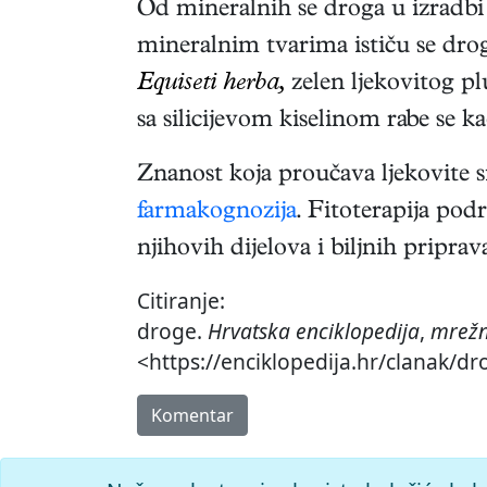
Od mineralnih se droga u izradbi 
mineralnim tvarima ističu se droge 
Equiseti herba,
zelen ljekovitog p
sa silicijevom kiselinom rabe se ka
Znanost koja proučava ljekovite si
farmakognozija
. Fitoterapija pod
njihovih dijelova i biljnih priprav
Citiranje:
droge.
Hrvatska enciklopedija
,
mrežn
<https://enciklopedija.hr/clanak/dr
Komentar