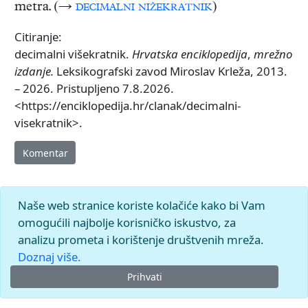
metra. (→
decimalni nižekratnik
)
Citiranje:
decimalni višekratnik.
Hrvatska enciklopedija
,
mrežno
izdanje.
Leksikografski zavod Miroslav Krleža, 2013.
– 2026. Pristupljeno 7.8.2026.
<https://enciklopedija.hr/clanak/decimalni-
visekratnik>.
Komentar
Naše web stranice koriste kolačiće kako bi Vam
omogućili najbolje korisničko iskustvo, za
analizu prometa i korištenje društvenih mreža.
Doznaj više.
Prihvati
© 2026.
Leksikografski zavod
Miroslav Krleža