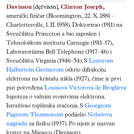
Davisson
[dẹi'visən],
Clinton Joseph,
američki
fizičar
(
Bloomington
,
22. X. 1881
–
Charlottesville
,
1. II. 1958
). Doktorirao (1911) na
Sveučilištu Princeton a bio zaposlen i
Tehnološkom institutu Carnegie (1911–17),
Laboratorijima Bell Telephone (1917–46) i
Sveučilištu Virginia (1946–54). S
Lesterom
Halbertom Germerom
otkrio difrakciju
elektrona na kristalu nikla (1927), čime je prvi
put potvrđena
Louisova Victorova de Broglieva
hipoteza o valnim svojstvima elektrona.
Istraživao toplinska zračenja. S
Georgeom
Pagetom Thomsonom
podijelio
Nobelovu
nagradu
za fiziku (1937). Po njem je nazvan
krater na Mjesecu (Davisson).