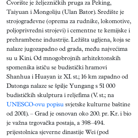
Čvorište je željezničkih pruga za Peking,
Taiyuan i Mongoliju (Ulan Bator). Središte je
strojograđevne (oprema za rudnike, lokomotive,
poljoprivredni strojevi) i cementne te kemijske i
prehrambene industrije. Ležišta ugljena, koja se
nalaze jugozapadno od grada, među najvećima
su u Kini. Od mnogobrojnih arhitektonskih
spomenika ističu se budistički hramovi
Shanhua i Huayan iz XI. st.; 16 km zapadno od
Datonga nalaze se špilje Yungang s 51 000
budističkih skulptura i reljefima (V. st.; na
UNESCO-ovu popisu
svjetske kulturne baštine
od 2001). – Grad je osnovan oko 200. pr. Kr. i bio
je važna trgovačka postaja, a 398–494.
prijestolnica sjeverne dinastije Wei (pod