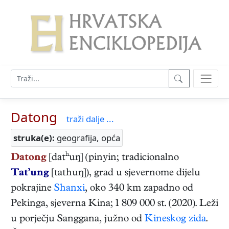
Datong
traži dalje ...
struka(e):
geografija, opća
Datong
[datʰuŋ] (pinyin; tradicionalno
Tat’ung
[tathuŋ]), grad u sjevernome dijelu
pokrajine
Shanxi
, oko 340 km zapadno od
Pekinga, sjeverna Kina; 1 809 000 st. (2020). Leži
u porječju Sanggana, južno od
Kineskog zida
.