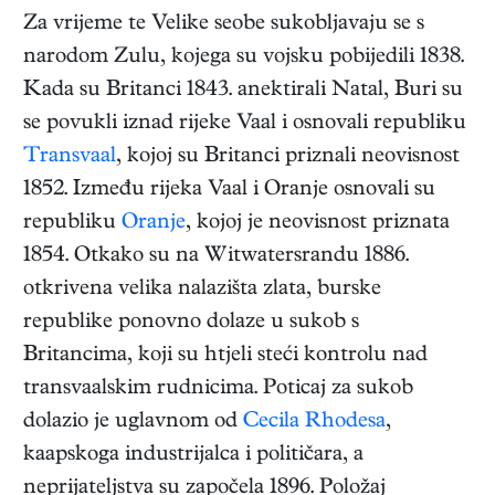
Za vrijeme te Velike seobe sukobljavaju se s
narodom Zulu, kojega su vojsku pobijedili 1838.
Kada su Britanci 1843. anektirali Natal, Buri su
se povukli iznad rijeke Vaal i osnovali republiku
Transvaal
, kojoj su Britanci priznali neovisnost
1852. Između rijeka Vaal i Oranje osnovali su
republiku
Oranje
, kojoj je neovisnost priznata
1854. Otkako su na Witwatersrandu 1886.
otkrivena velika nalazišta zlata, burske
republike ponovno dolaze u sukob s
Britancima, koji su htjeli steći kontrolu nad
transvaalskim rudnicima. Poticaj za sukob
dolazio je uglavnom od
Cecila Rhodesa
,
kaapskoga industrijalca i političara, a
neprijateljstva su započela 1896. Položaj