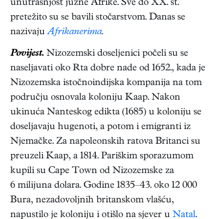
unutrašnjost južne Afrike. Sve do XX. st.
pretežito su se bavili stočarstvom. Danas se
nazivaju
Afrikanerima
.
Povijest.
Nizozemski doseljenici počeli su se
naseljavati oko Rta dobre nade od 1652., kada je
Nizozemska istočnoindijska kompanija na tom
području osnovala koloniju Kaap. Nakon
ukinuća Nanteskog edikta (1685) u koloniju se
doseljavaju hugenoti, a potom i emigranti iz
Njemačke. Za napoleonskih ratova Britanci su
preuzeli Kaap, a 1814. Pariškim sporazumom
kupili su Cape Town od Nizozemske za
6 milijuna dolara. Godine 1835–43. oko 12 000
Bura, nezadovoljnih britanskom vlašću,
napustilo je koloniju i otišlo na sjever u
Natal
.