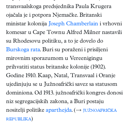
transvaalskoga predsjednika Paula Krugera
ojačala je i potpora Njemačke. Britanski
ministar kolonija
Joseph Chamberlain
i vrhovni
komesar u Cape Townu Alfred Milner nastavili
su Rhodesovu politiku, a to je dovelo do
Burskoga rata
. Buri su poraženi i prisiljeni
mirovnim sporazumom u Vereenigingu
prihvatiti status britanske kolonije (1902).
Godine 1910. Kaap, Natal, Transvaal i Oranje
ujedinjuju se u Južnoafrički savez sa statusom
dominiona. Od 1913. južnoafrički kongres donosi
niz segregacijskih zakona, a Buri postaju
nositelji politike
aparthejda
. (→
južnoafrička
republika
)