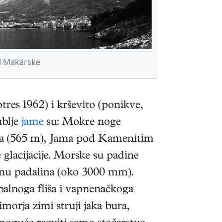
 Makarske
otres 1962) i krševito (ponikve,
ublje
jame
su: Mokre noge
ama (565 m), Jama pod Kamenitim
glacijacije. Morske su padine
ičinu padalina (oko 3000 mm).
balnoga fliša i vapnenačkoga
morja zimi struji jaka bura,