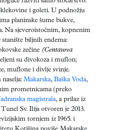
 moguće razviti samo stočarstvo.
 klekovine i goleti. U podnožju
ovima planinske šume bukve,
ora. Na sjeveroistočnim, kopnenim
 stanište biljnih endema:
okovske zečine
(Centaurea
seljeni su divokoza i muflon;
e, muflone i divlje svinje.
 naselja:
Makarska
,
Baška Voda
,
ečnim prometnicama (preko
Jadranska magistrala
, a prilaz iz
unel Sv. Ilija otvoren je 2013.
evizijskim tornjem iz 1965. i
litetu Kotišina poviše Makarske