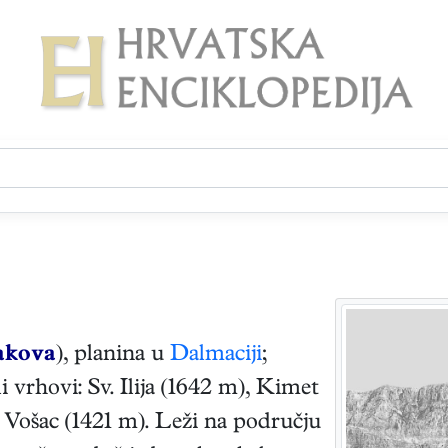
akova
), planina u
Dalmaciji
;
li vrhovi: Sv. Ilija (1642 m), Kimet
, Vošac (1421 m). Leži na području