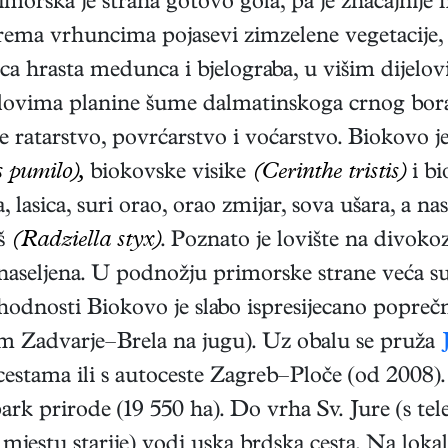
imorska je strana gotovo gola, pa je značajnije
prema vrhuncima pojasevi zimzelene vegetacije,
ica hrasta medunca i bjelograba, u višim dijel
 dijelovima planine šume dalmatinskoga crnog b
ratarstvo, povrćarstvo i voćarstvo. Biokovo je
 pumilo),
biokovske visike
(Cerinthe tristis)
i bi
 lasica, suri orao, orao zmijar, sova ušara, a na
aš
(Radziella styx)
. Poznato je lovište na divokoz
naseljena. U podnožju primorske strane veća su
ohodnosti Biokovo je slabo ispresijecano popr
tom Zadvarje–Brela na jugu). Uz obalu se pruža
estama ili s autoceste Zagreb–Ploče (od 2008). T
ark prirode (19 550 ha). Do vrha Sv. Jure (s tel
jestu starije) vodi uska brdska cesta. Na loka