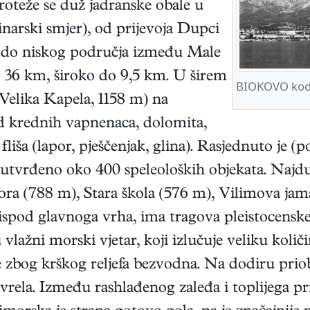
Proteže se duž jadranske obale u
narski smjer), od prijevoja Dupci
 do niskog područja između Male
o 36 km, široko do 9,5 km. U širem
BIOKOVO kod
Velika Kapela, 1158 m) na
d krednih vapnenaca, dolomita,
liša (lapor, pješčenjak, glina). Rasjednuto je (p
e utvrđeno oko 400 speleoloških objekata. Najd
fora (788 m), Stara škola (576 m), Vilimova j
spod glavnoga vrha, ima tragova pleistocenske 
 vlažni morski vjetar, koji izlučuje veliku kol
e zbog krškog reljefa bezvodna. Na dodiru prio
vrela. Između rashlađenog zaleđa i toplijega pri