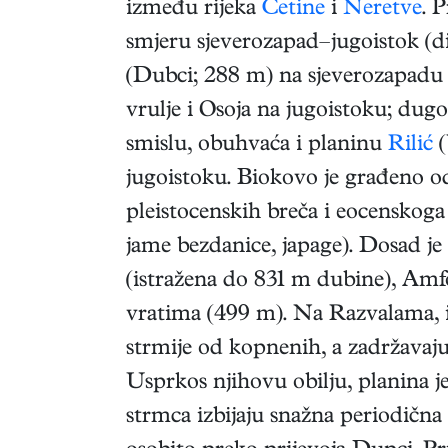
između rijeka
Cetine
i
Neretve
. 
smjeru sjeverozapad–jugoistok (di
(Dubci; 288 m) na sjeverozapadu
vrulje i Osoja na jugoistoku; dug
smislu, obuhvaća i planinu
Rilić
(
jugoistoku. Biokovo je građeno o
pleistocenskih breča i eocenskoga f
jame bezdanice, japage). Dosad j
(istražena do 831 m dubine), Am
vratima (499 m). Na Razvalama, i
strmije od kopnenih, a zadržavaju
Usprkos njihovu obilju, planina j
strmca izbijaju snažna periodična 