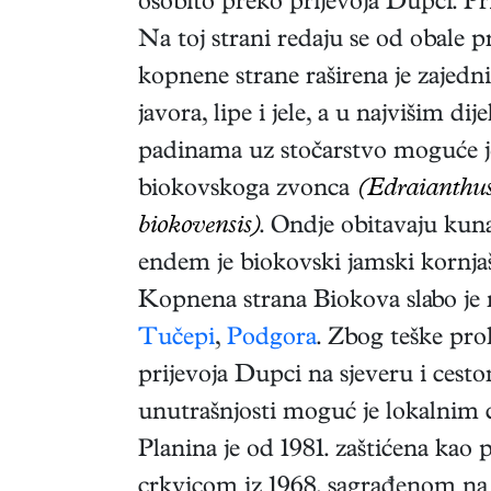
osobito preko prijevoja Dupci. Pr
Na toj strani redaju se od obale 
kopnene strane raširena je zajedn
javora, lipe i jele, a u najvišim
padinama uz stočarstvo moguće je 
biokovskoga zvonca
(Edraianthus
biokovensis)
. Ondje obitavaju kuna,
endem je biokovski jamski kornj
Kopnena strana Biokova slabo je 
Tučepi
,
Podgora
. Zbog teške pr
prijevoja Dupci na sjeveru i ces
unutrašnjosti moguć je lokalnim c
Planina je od 1981. zaštićena kao p
crkvicom iz 1968. sagrađenom na m