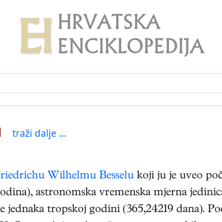
a
traži dalje ...
riedrichu Wilhelmu Besselu
koji ju je uveo po
na godina), astronomska vremenska mjerna jedinic
e jednaka tropskoj godini (365,24219 dana). Poči