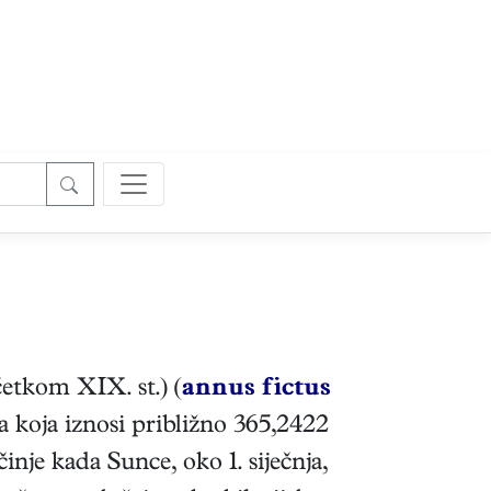
četkom XIX. st.) (
annus fictus
a koja iznosi približno 365,2422
nje kada Sunce, oko 1. siječnja,