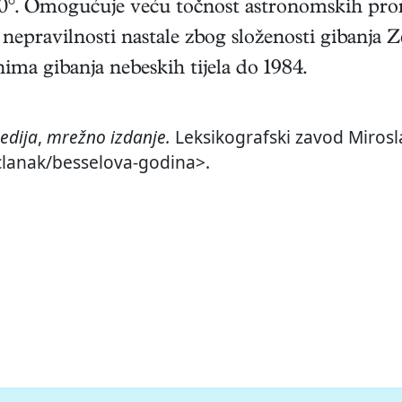
°. Omogućuje veću točnost astronomskih prora
nepravilnosti nastale zbog složenosti gibanja Z
nima gibanja nebeskih tijela do 1984.
edija
,
mrežno izdanje.
Leksikografski zavod Mirosla
/clanak/besselova-godina>.