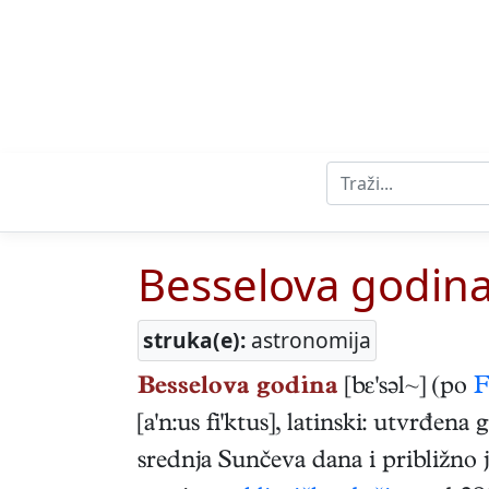
Besselova godin
struka(e):
astronomija
Besselova godina
[bε'səl~] (po
F
[a'n:us fi'ktus], latinski: utvrđe
srednja Sunčeva dana i približno j