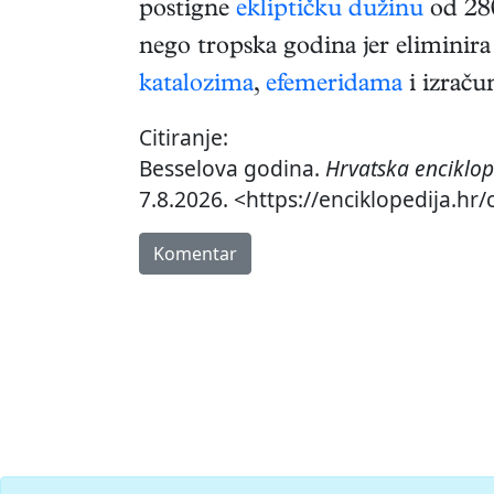
postigne
ekliptičku dužinu
od 280
nego tropska godina jer eliminira 
katalozima
,
efemeridama
i izraču
Citiranje:
Besselova godina.
Hrvatska enciklop
7.8.2026. <https://enciklopedija.hr
Komentar