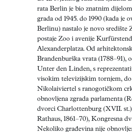
rata Berlin je bio znatnim dijelom
grada od 1945. do 1990 (kada je 
Berlinu) nastalo je novo središte
postaje Zoo i avenije Kurfürste
Alexanderplatza. Od arhitektonsk
Brandenburška vrata (1788–91), o
Unter den Linden, s reprezentat
visokim televizijskim tornjem, d
Nikolaiviertel s ranogotičkom crk
obnovljena zgrada parlamenta (Re
dvorci Charlottenburg (XVII. st.) 
Rathaus, 1861–70), Kongresna dvor
Nekoliko građevina nije obnovlje