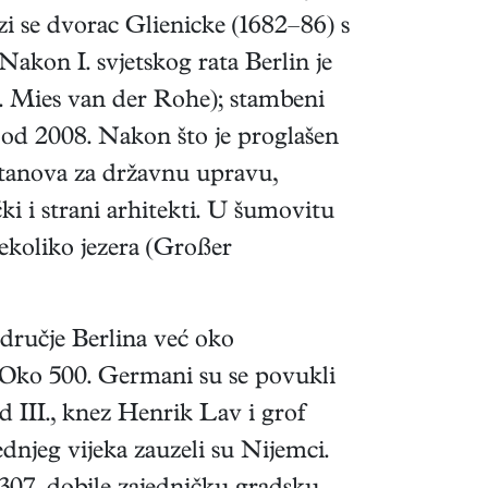
zi se dvorac Glienicke (1682–86) s
akon I. svjetskog rata Berlin je
. Mies van der Rohe); stambeni
 od 2008. Nakon što je proglašen
stanova za državnu upravu,
i i strani arhitekti. U šumovitu
nekoliko jezera (Großer
odručje Berlina već oko
. Oko 500. Germani su se povukli
 III., knez Henrik Lav i grof
dnjeg vijeka zauzeli su Nijemci.