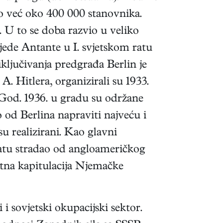
ao već oko 400 000 stanovnika.
 U to se doba razvio u veliko
jede Antante u I. svjetskom ratu
iključivanja predgrađa Berlin je
. Hitlera, organizirali su 1933.
. God. 1936. u gradu su održane
 od Berlina napraviti najveću i
su realizirani. Kao glavni
m ratu stradao od angloameričkog
etna kapitulacija Njemačke
i sovjetski okupacijski sektor.