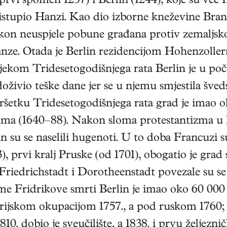
(prvi spomen 1237) i Berlin (1244), koje su već
ristupio Hanzi. Kao dio izborne kneževine Bra
akon neuspjele pobune građana protiv zemaljsko
anze. Otada je Berlin rezidencijom Hohenzoller
jekom Tridesetogodišnjega rata Berlin je u poč
doživio teške dane jer se u njemu smjestila šve
vršetku Tridesetogodišnjega rata grad je imao 
lima (1640–88). Nakon sloma protestantizma u 
n su se naselili hugenoti. U to doba Francuzi s
3), prvi kralj Pruske (od 1701), obogatio je gra
Friedrichstadt i Dorotheenstadt povezale su s
eme Fridrikove smrti Berlin je imao oko 60 000 
trijskom okupacijom 1757., a pod ruskom 1760;
0. dobio je sveučilište, a 1838. i prvu željez