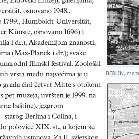
, Židovski muzej), galerijama,
ersität, osnovano 1948.,
o 1799., Humboldt‑Universität,
der Künste, osnovano 1696) i
ja i dr.), Akademijom znanosti,
ima (Max‑Planck i dr.); svake
narodni filmski festival. Zoološki
BERLIN, memor
skih vrsta među najvećima je u
dio grada čini četvrt Mitte s otokom
s pet muzeja, uvršten je 1999. na
urne baštine), jezgrom
 starog Berlina i Cöllna, i
o polovice XIX. st., u kojem su
 državnih ustanova. Za II. svjetskog