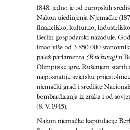
1848. jedno je od europskih sredi
Nakon ujedinjenja Njemačke (1871
financijsko, kulturno, industrijs
Berlin gospodarski nazaduje. Godi
imao više od 3 850 000 stanovnika.
palež parlamenta
(Reichstag)
u Be
Olimpijske igre. Rušenjem starih 
najpoznatiju svjetsku prijestolnic
njemački grad i središte Nacionals
bombardiranja iz zraka i od sovje
(8. V. 1945).
Nakon njemačke kapitulacije Berlin