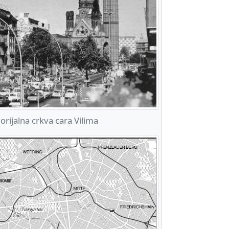
ijalna crkva cara Vilima