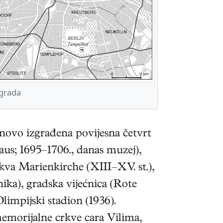
 grada
novo izgrađena povijesna četvrt
aus; 1695–1706., danas muzej),
va Marienkirche (XIII–XV. st.),
nika), gradska vijećnica (Rote
impijski stadion (1936).
emorijalne crkve cara Vilima,