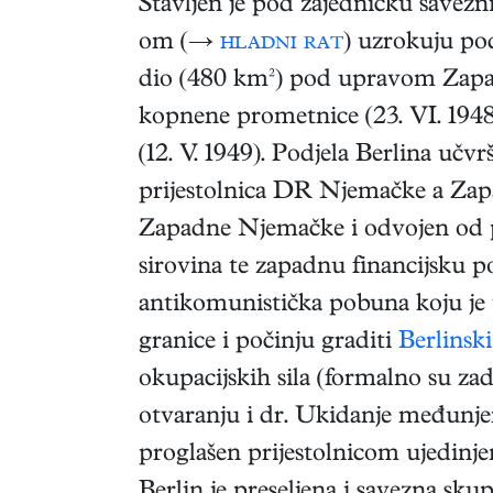
Stavljen je pod zajedničku savezn
om (→
hladni rat
) uzrokuju po
dio (480 km²) pod upravom Zapadn
kopnene prometnice (23. VI. 1948
(12. V. 1949). Podjela Berlina učv
prijestolnica DR Njemačke a Zap
Zapadne Njemačke i odvojen od pr
sirovina te zapadnu financijsku p
antikomunistička pobuna koju je u
granice i počinju graditi
Berlinski
okupacijskih sila (formalno su 
otvaranju i dr. Ukidanje međunjema
proglašen prijestolnicom ujedin