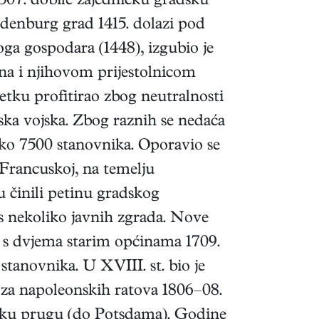
 1307. dobile zajedničku gradsku
ndenburg grad 1415. dolazi pod
ga gospodara (1448), izgubio je
na i njihovom prijestolnicom
etku profitirao zbog neutralnosti
dska vojska. Zbog raznih se nedaća
oko 7500 stanovnika. Oporavio se
Francuskoj, na temelju
u činili petinu gradskog
d s nekoliko javnih zgrada. Nove
e s dvjema starim općinama 1709.
stanovnika. U XVIII. st. bio je
 za napoleonskih ratova 1806–08.
ničku prugu (do Potsdama). Godine