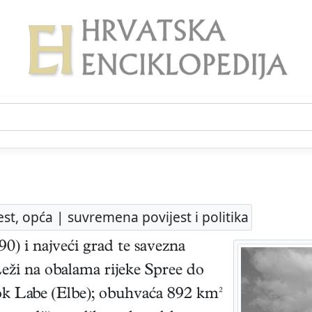
est, opća | suvremena povijest i politika
90) i najveći grad te savezna
ži na obalama rijeke Spree do
tok Labe (Elbe); obuhvaća 892 km²