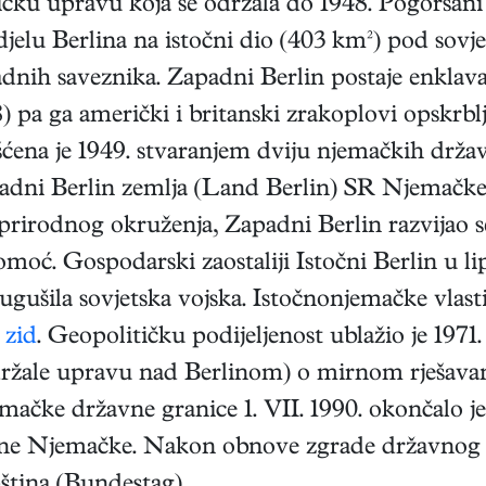
ičku upravu koja se održala do 1948. Pogoršani
djelu Berlina na istočni dio (403 km²) pod sov
ih saveznika. Zapadni Berlin postaje enklava;
) pa ga američki i britanski zrakoplovi opskrb
ršćena je 1949. stvaranjem dviju njemačkih držav
adni Berlin zemlja (Land Berlin) SR Njemačke
irodnog okruženja, Zapadni Berlin razvijao se
omoć. Gospodarski zaostaliji Istočni Berlin u li
gušila sovjetska vojska. Istočnonjemačke vlasti
 zid
. Geopolitičku podijeljenost ublažio je 197
zadržale upravu nad Berlinom) o mirnom rješa
čke državne granice 1. VII. 1990. okončalo je i
jene Njemačke. Nakon obnove zgrade državnog 