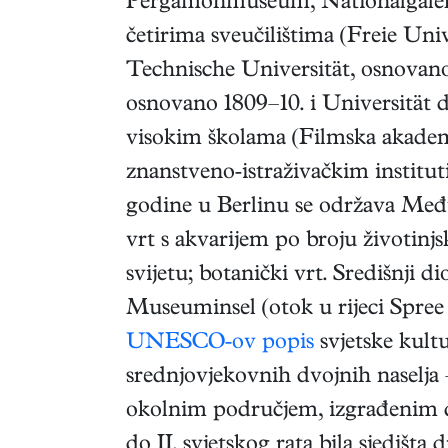
Pergamonmuseum, Nationalgalerie
četirima sveučilištima (Freie Univ
Technische Universität, osnovan
osnovano 1809–10. i Universität 
visokim školama (Filmska akademi
znanstveno‑istraživačkim institut
godine u Berlinu se održava Među
vrt s akvarijem po broju životinj
svijetu; botanički vrt. Središnji 
Museuminsel (otok u rijeci Spree 
UNESCO-ov popis
svjetske kult
srednjovjekovnih dvojnih naselja –
okolnim područjem, izgrađenim d
do II. svjetskog rata bila sjedišta