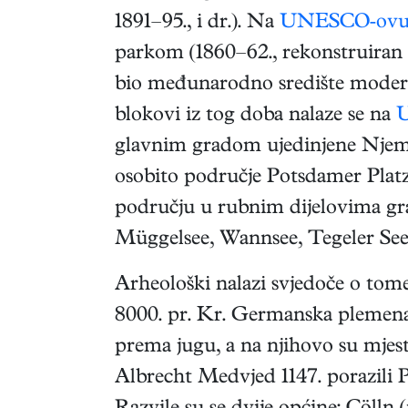
1891–95., i dr.). Na
UNESCO‑ovu 
parkom (1860–62., rekonstruiran 
bio međunarodno središte modern
blokovi iz tog doba nalaze se na
U
glavnim gradom ujedinjene Njemač
osobito područje Potsdamer Platz
području u rubnim dijelovima grad
Müggelsee, Wannsee, Tegeler See i
Arheološki nalazi svjedoče o tome
8000. pr. Kr. Germanska plemena 
prema jugu, a na njihovo su mjest
Albrecht Medvjed 1147. porazili P