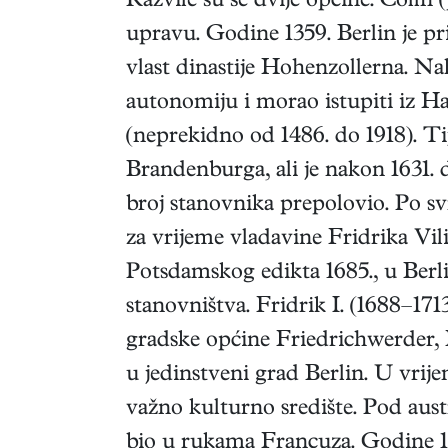
Razvile su se dvije općine: Cölln 
upravu. Godine 1359. Berlin je p
vlast dinastije Hohenzollerna. N
autonomiju i morao istupiti iz H
(neprekidno od 1486. do 1918). Ti
Brandenburga, ali je nakon 1631. 
broj stanovnika prepolovio. Po s
za vrijeme vladavine Fridrika Vi
Potsdamskog edikta 1685., u Berli
stanovništva. Fridrik I. (1688–171
gradske općine Friedrichwerder, 
u jedinstveni grad Berlin. U vrij
važno kulturno središte. Pod aus
bio u rukama Francuza. Godine 181