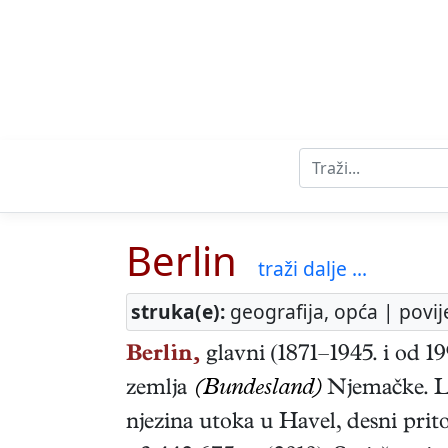
Berlin
traži dalje ...
struka(e):
geografija, opća | povij
Berlin,
glavni (1871–1945. i od 19
zemlja
(Bundesland)
Njemačke. Le
njezina utoka u Havel, desni pri