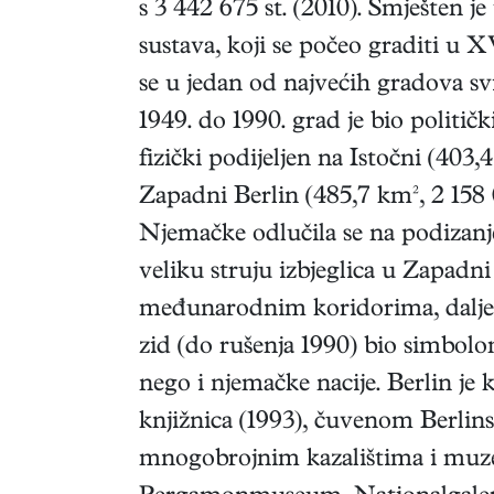
s 3 442 675 st. (2010). Smješten j
sustava, koji se počeo graditi u XVI
se u jedan od najvećih gradova svi
1949. do 1990. grad je bio politič
fizički podijeljen na Istočni (403,4
Zapadni Berlin (485,7 km², 2 158 
Njemačke odlučila se na podizanje
veliku struju izbjeglica u Zapadni
međunarodnim koridorima, dalje 
zid (do rušenja 1990) bio simbolo
nego i njemačke nacije. Berlin je 
knjižnica (1993), čuvenom Berli
mnogobrojnim kazalištima i muz