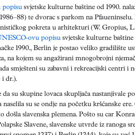
popisu
svjetske kulturne baštine od 1990. nala
1986–88) te dvorac s parkom na Pfaueninselu. N
ističkog pokreta u arhitekturi (W. Gropius, L
NESCO-ovu popisu
svjetske kulturne baštine
ke 1990., Berlin je postao veliko gradilište u
a, na kojem su angažirani mnogobrojni njemačk
a smješteni su zabavni i rekreacijski centri i 
 dr.).
 da su skupine lovaca skupljača nastanjivale p
naselila su se ondje na početku kršćanske ere
o došla slavenska plemena. Pošto su car Konrad
olapske Slavene, slavenske utvrde iz ranoga sre