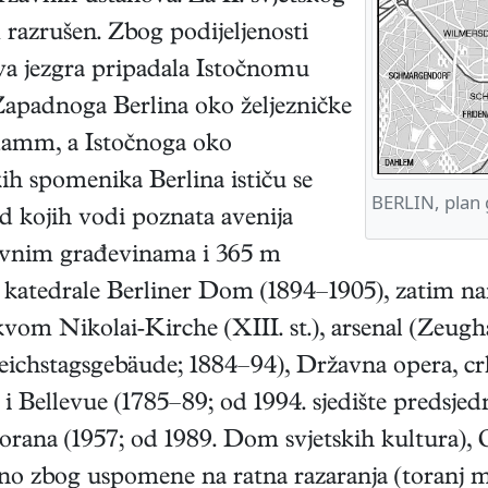
 razrušen. Zbog podijeljenosti
ova jezgra pripadala Istočnomu
 Zapadnoga Berlina oko željezničke
ndamm, a Istočnoga oko
ih spomenika Berlina ističu se
BERLIN, plan
d kojih vodi poznata avenija
ivnim građevinama i 365 m
o katedrale Berliner Dom (1894–1905), zatim na
vom Nikolai‑Kirche (XIII. st.), arsenal (Zeugh
ichstagsgebäude; 1884–94), Državna opera, crk
i Bellevue (1785–89; od 1994. sjedište predsjed
ana (1957; od 1989. Dom svjetskih kultura), Ol
no zbog uspomene na ratna razaranja (toranj m