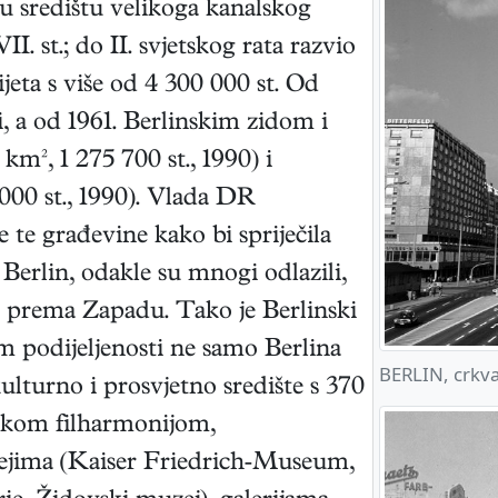
e u središtu velikoga kanalskog
I. st.; do II. svjetskog rata razvio
jeta s više od 4 300 000 st. Od
ki, a od 1961. Berlinskim zidom i
 km², 1 275 700 st., 1990) i
000 st., 1990). Vlada DR
 te građevine kako bi spriječila
 Berlin, odakle su mnogi odlazili,
prema Zapadu. Tako je Berlinski
m podijeljenosti ne samo Berlina
BERLIN, crkva 
kulturno i prosvjetno središte s 370
nskom filharmonijom,
ejima (Kaiser Friedrich‑Museum,