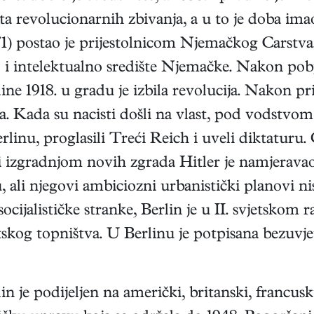
šta revolucionarnih zbivanja, a u to je doba im
) postao je prijestolnicom Njemačkog Carstva.
ko i intelektualno središte Njemačke. Nakon pob
ne 1918. u gradu je izbila revolucija. Nakon pr
 Kada su nacisti došli na vlast, pod vodstvom A
rlinu, proglasili Treći Reich i uveli diktaturu
i izgradnjom novih zgrada Hitler je namjeravao
u, ali njegovi ambiciozni urbanistički planovi ni
ocijalističke stranke, Berlin je u II. svjetsko
tskog topništva. U Berlinu je potpisana bezuvj
 je podijeljen na američki, britanski, francuski 