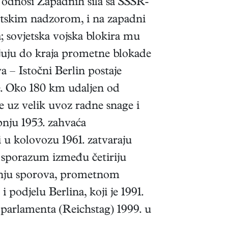
 odnosi Zapadnih sila sa SSSR-
jetskim nadzorom, i na zapadni
 sovjetska vojska blokira mu
ljuju do kraja prometne blokade
a – Istočni Berlin postaje
. Oko 180 km udaljen od
 uz velik uvoz radne snage i
pnju 1953. zahvaća
 u kolovozu 1961. zatvaraju
1. sporazum između četiriju
vanju sporova, prometnom
 podjelu Berlina, koji je 1991.
parlamenta (Reichstag) 1999. u