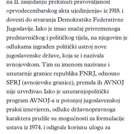
na II. zasjedanju prekinuti pravovaljanost
»prvodecembarskog akta ujedinjenja« iz 1918. i
dovesti do stvaranja Demokratske Federativne
Jugoslavije. Iako je imao značaj privremenoga
predstavničkog i političkog tijela, na njegovim je
odlukama izgrađen politički ustroj nove
jugoslavenske države, koja se i nazivala
avnojevskom. Tim su imenom nazivane i
unutarnje granice republika FNRJ, odnosno
SFRJ (avnojevske granice), premda ih AVNOJ
nije utvrđivao. Iako je unutarnjopolitički
program AVNOJ-a u potonjoj jugoslavenskoj
praksi iznevjeren, odluke državnopravnoga
karaktera pružile su mogućnosti za formulacije
ustava iz 1974. i odigrale korisnu ulogu za