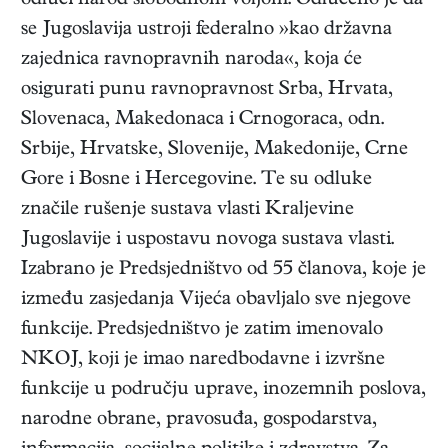
odluči narod slobodnom voljom. Odlučeno je da
se Jugoslavija ustroji federalno »kao državna
zajednica ravnopravnih naroda«, koja će
osigurati punu ravnopravnost Srba, Hrvata,
Slovenaca, Makedonaca i Crnogoraca, odn.
Srbije, Hrvatske, Slovenije, Makedonije, Crne
Gore i Bosne i Hercegovine. Te su odluke
značile rušenje sustava vlasti Kraljevine
Jugoslavije i uspostavu novoga sustava vlasti.
Izabrano je Predsjedništvo od 55 članova, koje je
između zasjedanja Vijeća obavljalo sve njegove
funkcije. Predsjedništvo je zatim imenovalo
NKOJ, koji je imao naredbodavne i izvršne
funkcije u području uprave, inozemnih poslova,
narodne obrane, pravosuđa, gospodarstva,