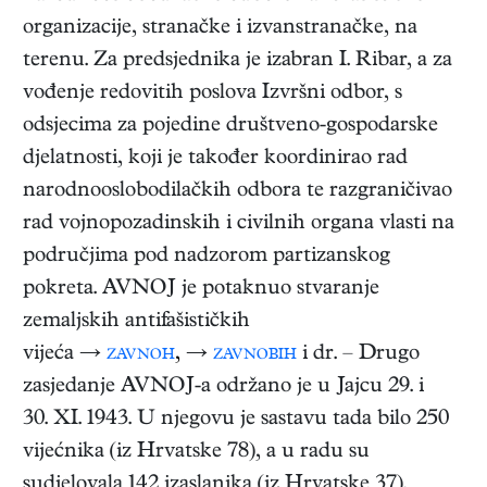
organizacije, stranačke i izvanstranačke, na
terenu. Za predsjednika je izabran I. Ribar, a za
vođenje redovitih poslova Izvršni odbor, s
odsjecima za pojedine društveno-gospodarske
djelatnosti, koji je također koordinirao rad
narodnooslobodilačkih odbora te razgraničivao
rad vojnopozadinskih i civilnih organa vlasti na
područjima pod nadzorom partizanskog
pokreta. AVNOJ je potaknuo stvaranje
zemaljskih antifašističkih
vijeća →
zavnoh
,
→
zavnobih
i dr. – Drugo
zasjedanje AVNOJ-a održano je u Jajcu 29. i
30. XI. 1943. U njegovu je sastavu tada bilo 250
vijećnika (iz Hrvatske 78), a u radu su
sudjelovala 142 izaslanika (iz Hrvatske 37).