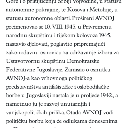
Gore i o priključenju Srbiji Vojvodine, u statusu
autonomne pokrajine, te Kosova i Metohije, u
statusu autonomne oblasti. Prošireni AVNOJ
preimenovao se 10. VIII. 1945. u Privremenu
narodnu skupštinu i tijekom kolovoza 1945.
nastavio djelovati, poglavito pripremajući
zakonodavnu osnovicu za održavanje izbora za
Ustavotvornu skupštinu Demokratske
Federativne Jugoslavije. Zamisao o osnutku
AVNOJ-a kao vrhovnoga političkog
predstavništva antifašističke i oslobodilačke
borbe u Jugoslaviji nastala je u proljeće 1942., a
nametnuo ju je razvoj unutarnjih i
vanjskopolitičkih prilika. Otada AVNOJ vodi
političku borbu koja će odlukama donesenima