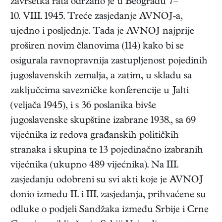
završetka rata održano je u Beogradu 7–
10. VIII. 1945. Treće zasjedanje AVNOJ-a,
ujedno i posljednje. Tada je AVNOJ najprije
proširen novim članovima (114) kako bi se
osigurala ravnopravnija zastupljenost pojedinih
jugoslavenskih zemalja, a zatim, u skladu sa
zaključcima savezničke konferencije u Jalti
(veljača 1945), i s 36 poslanika bivše
jugoslavenske skupštine izabrane 1938., sa 69
vijećnika iz redova građanskih političkih
stranaka i skupina te 13 pojedinačno izabranih
vijećnika (ukupno 489 vijećnika). Na III.
zasjedanju odobreni su svi akti koje je AVNOJ
donio između II. i III. zasjedanja, prihvaćene su
odluke o podjeli Sandžaka između Srbije i Crne