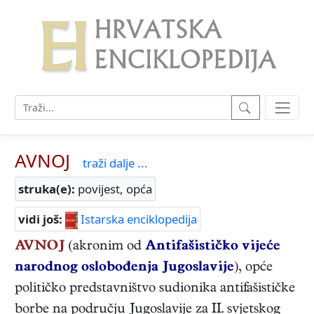
AVNOJ
traži dalje ...
struka(e):
povijest, opća
vidi još:
Istarska enciklopedija
AVNOJ
(akronim od
Antifašističko vijeće
narodnog oslobođenja Jugoslavije
), opće
političko predstavništvo sudionika antifašističke
borbe na području Jugoslavije za II. svjetskog