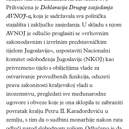
Prihvaćena je
Deklaracija Drugog zasjedanja
AVNOJ-a,
koja je sadržavala sva politička
stajališta i zaključke zasjedanja. U skladu s njom
AVNOJ je odlučio proglasiti se »vrhovnim
zakonodavnim i izvršnim predstavničkim
tijelom Jugoslavije«, uspostaviti Nacionalni
komitet oslobođenja Jugoslavije (NKOJ) kao
privremeno tijelo s obilježjima vlade za
ostvarivanje provedbenih funkcija, oduzeti
prava zakonitosti kraljevskoj vladi u
inozemstvu, pregledati sve međunarodne
ugovore i obveze koje je ona sklopila te zabraniti
povratak kralju Petru II. Karađorđeviću u
zemlju, s tim da o sudbini monarhije nakon rata