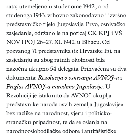
rata; utemeljeno u studenome 1942., a od
studenoga 1943. vrhovno zakonodavno i izvršno
predstavničko tijelo Jugoslavije. Prvo, osnivačko
zasjedanje, održano je na poticaj CK KPJ i VŠ
NOV i POJ 26–27. XI. 1942. u Bihaću. Od
pozvanog 71 predstavnika (iz Hrvatske 15), na
zasjedanju su zbog ratnih okolnosti bila
nazočna ukupno 54 delegata. Prihvaćena su dva
dokumenta:
Rezolucija o osnivanju AVNOJ-a
i
Proglas AVNOJ-a narodima Jugoslavije.
U
Rezoluciji je istaknuto da AVNOJ okuplja
predstavnike naroda »svih zemalja Jugoslavije«
bez razlike na narodnost, vjeru i političko-
stranačku pripadnost, te da se oslanja na
narodnooslobodilačke odbore i antifašističke