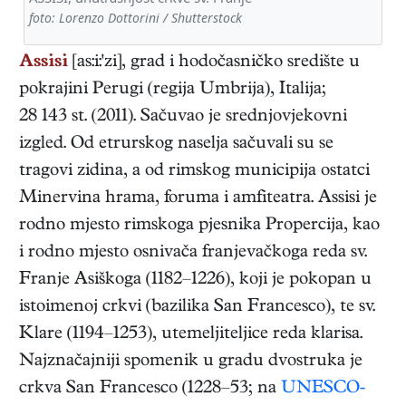
foto: Lorenzo Dottorini / Shutterstock
Assisi
[as:i:'zi], grad i hodočasničko središte u
pokrajini Perugi (regija Umbrija), Italija;
28 143 st. (2011). Sačuvao je srednjovjekovni
izgled. Od etrurskog naselja sačuvali su se
tragovi zidina, a od rimskog municipija ostatci
Minervina hrama, foruma i amfiteatra. Assisi je
rodno mjesto rimskoga pjesnika Propercija, kao
i rodno mjesto osnivača franjevačkoga reda sv.
Franje Asiškoga (1182–1226), koji je pokopan u
istoimenoj crkvi (bazilika San Francesco), te sv.
Klare (1194–1253), utemeljiteljice reda klarisa.
Najznačajniji spomenik u gradu dvostruka je
crkva San Francesco (1228–53; na
UNESCO-