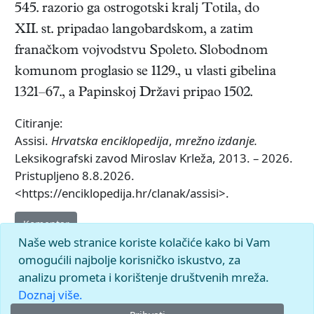
545. razorio ga ostrogotski kralj Totila, do
XII. st. pripadao langobardskom, a zatim
franačkom vojvodstvu Spoleto. Slobodnom
komunom proglasio se 1129., u vlasti gibelina
1321–67., a Papinskoj Državi pripao 1502.
Citiranje:
Assisi.
Hrvatska enciklopedija
,
mrežno izdanje.
Leksikografski zavod Miroslav Krleža, 2013. – 2026.
Pristupljeno 8.8.2026.
<https://enciklopedija.hr/clanak/assisi>.
Komentar
Naše web stranice koriste kolačiće kako bi Vam
omogućili najbolje korisničko iskustvo, za
analizu prometa i korištenje društvenih mreža.
Doznaj više.