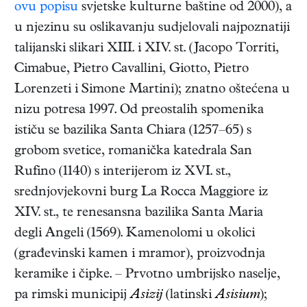
ovu popisu
svjetske kulturne baštine od 2000), a
u njezinu su oslikavanju sudjelovali najpoznatiji
talijanski slikari XIII. i XIV. st. (Jacopo Torriti,
Cimabue, Pietro Cavallini, Giotto, Pietro
Lorenzeti i Simone Martini); znatno oštećena u
nizu potresa 1997. Od preostalih spomenika
ističu se bazilika Santa Chiara (1257–65) s
grobom svetice, romanička katedrala San
Rufino (1140) s interijerom iz XVI. st.,
srednjovjekovni burg La Rocca Maggiore iz
XIV. st., te renesansna bazilika Santa Maria
degli Angeli (1569). Kamenolomi u okolici
(građevinski kamen i mramor), proizvodnja
keramike i čipke. – Prvotno umbrijsko naselje,
pa rimski municipij
Asizij
(latinski
Asisium
);