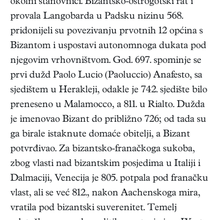
okolni stanovnici. Bizantsko-ostrogotski rat i
provala Langobarda u Padsku nizinu 568.
pridonijeli su povezivanju prvotnih 12 općina s
Bizantom i uspostavi autonomnoga dukata pod
njegovim vrhovništvom. God. 697. spominje se
prvi dužd Paolo Lucio (Paoluccio) Anafesto, sa
sjedištem u Herakleji, odakle je 742. sjedište bilo
preneseno u Malamocco, a 811. u Rialto. Dužda
je imenovao Bizant do približno 726; od tada su
ga birale istaknute domaće obitelji, a Bizant
potvrđivao. Za bizantsko-franačkoga sukoba,
zbog vlasti nad bizantskim posjedima u Italiji i
Dalmaciji, Venecija je 805. potpala pod franačku
vlast, ali se već 812., nakon Aachenskoga mira,
vratila pod bizantski suverenitet. Temelj