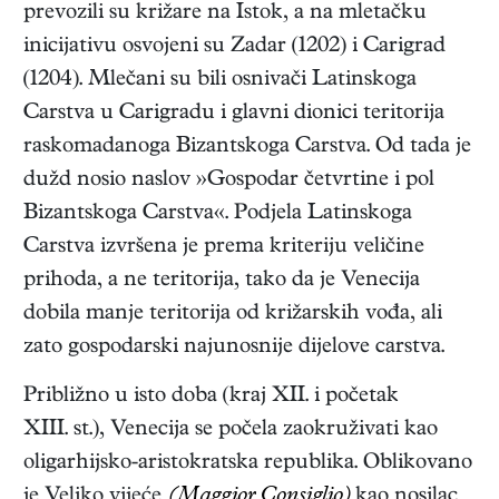
prevozili su križare na Istok, a na mletačku
inicijativu osvojeni su Zadar (1202) i Carigrad
(1204). Mlečani su bili osnivači Latinskoga
Carstva u Carigradu i glavni dionici teritorija
raskomadanoga Bizantskoga Carstva. Od tada je
dužd nosio naslov »Gospodar četvrtine i pol
Bizantskoga Carstva«. Podjela Latinskoga
Carstva izvršena je prema kriteriju veličine
prihoda, a ne teritorija, tako da je Venecija
dobila manje teritorija od križarskih vođa, ali
zato gospodarski najunosnije dijelove carstva.
Približno u isto doba (kraj XII. i početak
XIII. st.), Venecija se počela zaokruživati kao
oligarhijsko-aristokratska republika. Oblikovano
je Veliko vijeće
(Maggior Consiglio)
kao nosilac