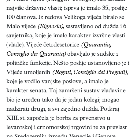
najviše državne vlasti; isprva je imalo 35, poslije
100 članova. Iz redova Velikoga vijeća biralo se
Malo vijeće
(Signoria),
sastavljeno od dužda i 6
savjetnika, koje je imalo karakter izvršne vlasti
(vlade). Vijeće četrdesetorice
(Quarantia,
Consiglio dei Quaranta)
obavljalo je sudske i
političke funkcije. Nešto poslije ustanovljeno je i
Vijeće umoljenih
(Rogati, Consiglio dei Pregadi),
koje je vodilo vanjske poslove, a imalo je
karakter senata. Taj zamršeni sustav vladavine
bio je uređen tako da je jedan kolegij mogao
nadzirati drugi, a svi zajedno dužda. Potkraj
XIII. st. započela je borba za prvenstvo u
levantskoj i crnomorskoj trgovini te za prevlast