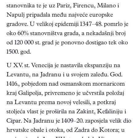
stanovnika te je uz Pariz, Firencu, Milano i
Napulj pripadala među najveće europske
gradove. U velikoj epidemiji 1347–48. pomrlo je
oko 60% stanovništva grada, a nekadašnji broj
od 120 000 st. grad je ponovno dostigao tek oko
1500. god.
U XV. st. Venecija je nastavila ekspanziju na
Levantu, na Jadranu i u svojem zaleđu. God.
1416., pobjedom nad osmanskom mornaricom
kraj Galipolja, privremeno je učvrstila položaj
na Levantu prema novoj velesili, a potkraj
stoljeća vlast je proširila na Zakint, Kefaliniju i
Cipar. Na Jadranu je 1409–20. zaposjela velik dio
hrvatske obale i otoka, od Zadra do Kotora; u