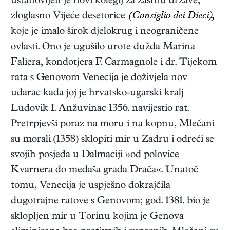
ustanovljen je novi kolegij za zaštitu države,
zloglasno Vijeće desetorice
(Consiglio dei Dieci),
koje je imalo širok djelokrug i neograničene
ovlasti. Ono je ugušilo urote dužda Marina
Faliera, kondotjera F. Carmagnole i dr. Tijekom
rata s Genovom Venecija je doživjela nov
udarac kada joj je hrvatsko-ugarski kralj
Ludovik I. Anžuvinac 1356. navijestio rat.
Pretrpjevši poraz na moru i na kopnu, Mlečani
su morali (1358) sklopiti mir u Zadru i odreći se
svojih posjeda u Dalmaciji »od polovice
Kvarnera do međaša grada Drača«. Unatoč
tomu, Venecija je uspješno dokrajčila
dugotrajne ratove s Genovom; god. 1381. bio je
sklopljen mir u Torinu kojim je Genova