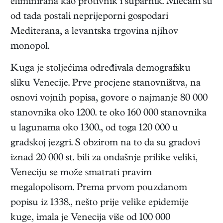
eliminirana kao protivnik i suparnik. Mlečani su
od tada postali neprijeporni gospodari
Mediterana, a levantska trgovina njihov
monopol.
Kuga je stoljećima određivala demografsku
sliku Venecije. Prve procjene stanovništva, na
osnovi vojnih popisa, govore o najmanje 80 000
stanovnika oko 1200. te oko 160 000 stanovnika
u lagunama oko 1300., od toga 120 000 u
gradskoj jezgri. S obzirom na to da su gradovi
iznad 20 000 st. bili za ondašnje prilike veliki,
Veneciju se može smatrati pravim
megalopolisom. Prema prvom pouzdanom
popisu iz 1338., nešto prije velike epidemije
kuge, imala je Venecija više od 100 000