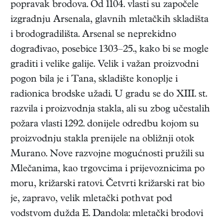
popravak brodova. Od 1104. vlasti su započele
izgradnju Arsenala, glavnih mletačkih skladišta
i brodogradilišta. Arsenal se neprekidno
dograđivao, posebice 1303–25., kako bi se mogle
graditi i velike galije. Velik i važan proizvodni
pogon bila je i Tana, skladište konoplje i
radionica brodske užadi. U gradu se do XIII. st.
razvila i proizvodnja stakla, ali su zbog učestalih
požara vlasti 1292. donijele odredbu kojom su
proizvodnju stakla prenijele na obližnji otok
Murano. Nove razvojne mogućnosti pružili su
Mlečanima, kao trgovcima i prijevoznicima po
moru, križarski ratovi. Četvrti križarski rat bio
je, zapravo, velik mletački pothvat pod
vodstvom dužda E. Dandola: mletački brodovi