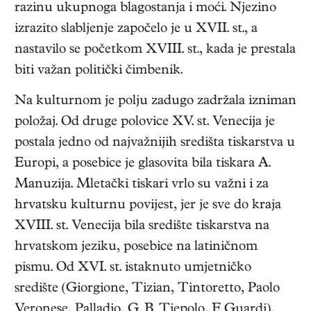
razinu ukupnoga blagostanja i moći. Njezino
izrazito slabljenje započelo je u XVII. st., a
nastavilo se početkom XVIII. st., kada je prestala
biti važan politički čimbenik.
Na kulturnom je polju zadugo zadržala izniman
položaj. Od druge polovice XV. st. Venecija je
postala jedno od najvažnijih središta tiskarstva u
Europi, a posebice je glasovita bila tiskara A.
Manuzija. Mletački tiskari vrlo su važni i za
hrvatsku kulturnu povijest, jer je sve do kraja
XVIII. st. Venecija bila središte tiskarstva na
hrvatskom jeziku, posebice na latiničnom
pismu. Od XVI. st. istaknuto umjetničko
središte (Giorgione, Tizian, Tintoretto, Paolo
Veronese, Palladio, G. B. Tiepolo, F. Guardi),