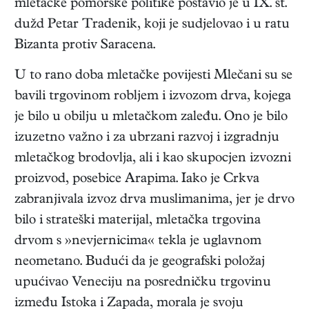
mletačke pomorske politike postavio je u IX. st.
dužd Petar Tradenik, koji je sudjelovao i u ratu
Bizanta protiv Saracena.
U to rano doba mletačke povijesti Mlečani su se
bavili trgovinom robljem i izvozom drva, kojega
je bilo u obilju u mletačkom zaleđu. Ono je bilo
izuzetno važno i za ubrzani razvoj i izgradnju
mletačkog brodovlja, ali i kao skupocjen izvozni
proizvod, posebice Arapima. Iako je Crkva
zabranjivala izvoz drva muslimanima, jer je drvo
bilo i strateški materijal, mletačka trgovina
drvom s »nevjernicima« tekla je uglavnom
neometano. Budući da je geografski položaj
upućivao Veneciju na posredničku trgovinu
između Istoka i Zapada, morala je svoju