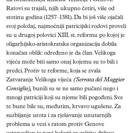
na Sredozemlju između Venecije i Genove.
Ratovi su trajali, njih ukupno četiri, više od
stotinu godina (1257–1381). Da bi još više ojačali
svoj položaj, najmoćniji patricijski rodovi proveli
su u drugoj polovici XIII. st. reformu po kojoj je
oligarhijsko-aristokratska organizacija dobila
konačan oblik: određeno je da član Velikoga
vijeća može biti samo onaj kojemu su to bili i
predci. Protiv te reforme, koja se zvala
Zatvaranje Velikoga vijeća
(Serrata del Maggior
Consiglio),
bunili su se ne samo pučani nego i
mnogi patriciji koji su njome bili pogođeni. Sve
te bune bile su, međutim, krvavo ugušene. Za
suzbijanje urota i za rješavanje unutarnjih
problema u vezi s ratom protiv Genove