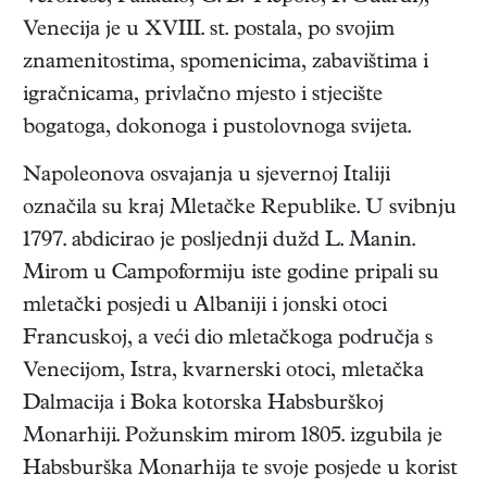
Venecija je u XVIII. st. postala, po svojim
znamenitostima, spomenicima, zabavištima i
igračnicama, privlačno mjesto i stjecište
bogatoga, dokonoga i pustolovnoga svijeta.
Napoleonova osvajanja u sjevernoj Italiji
označila su kraj Mletačke Republike. U svibnju
1797. abdicirao je posljednji dužd L. Manin.
Mirom u Campoformiju iste godine pripali su
mletački posjedi u Albaniji i jonski otoci
Francuskoj, a veći dio mletačkoga područja s
Venecijom, Istra, kvarnerski otoci, mletačka
Dalmacija i Boka kotorska Habsburškoj
Monarhiji. Požunskim mirom 1805. izgubila je
Habsburška Monarhija te svoje posjede u korist