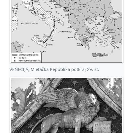
VENECIJA, Mletačka Republika potkraj XV. st.