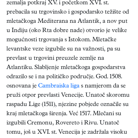
zemalja potkraj XV. i početkom XVI. st.
prebacila su trgovinsko i gospodarsko težište od
mletačkoga Mediterana na Atlantik, a nov put
u Indiju (oko Rta dobre nade) otvorio je velike
mogućnosti trgovanja s Istokom. Mletačke
levantske veze izgubile su na važnosti, pa su
prevlast u trgovini preuzele zemlje na
Atlantiku. Slabljenje mletačkoga gospodarstva
odrazilo se i na političko područje. God. 1508.
osnovana je
Cambraiska liga
s namjerom da se
pruži otpor prevlasti Venecije. Unatoč skoromu
raspadu Lige (1511), njezine pobjede označile su
kraj mletačkoga širenja. Već 1517. Mlečani su
izgubili Cremonu, Rovereto i Rivu. Unatoč
tomu, još u XVI. st. Venecija je zadržala visoku