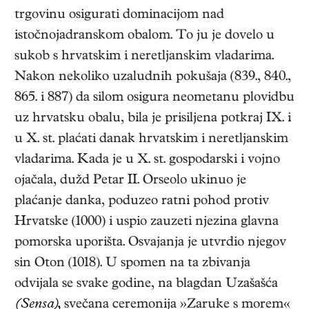
trgovinu osigurati dominacijom nad
istočnojadranskom obalom. To ju je dovelo u
sukob s hrvatskim i neretljanskim vladarima.
Nakon nekoliko uzaludnih pokušaja (839., 840.,
865. i 887) da silom osigura neometanu plovidbu
uz hrvatsku obalu, bila je prisiljena potkraj IX. i
u X. st. plaćati danak hrvatskim i neretljanskim
vladarima. Kada je u X. st. gospodarski i vojno
ojačala, dužd Petar II. Orseolo ukinuo je
plaćanje danka, poduzeo ratni pohod protiv
Hrvatske (1000) i uspio zauzeti njezina glavna
pomorska uporišta. Osvajanja je utvrdio njegov
sin Oton (1018). U spomen na ta zbivanja
odvijala se svake godine, na blagdan Uzašašća
(Sensa),
svečana ceremonija »Zaruke s morem«