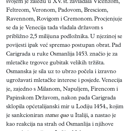
svojem je zaleđu u XV. st. zavladala Vicenzom,
Feltreom, Veronom, Padovom, Bresciom,
Ravennom, Rovigom i Cremonom. Procjenjuje
se da je Venecija tada vladala državom s
približno 2,5 milijuna podložnika. U njezinoj se
povijesti ipak već spremao postupan obrat. Pad
Carigrada u ruke Osmanlija 1453. značio je za
mletačke trgovce gubitak velikih tržišta.
Osmanska je sila uz to ubrzo počela i izravno
ugrožavati mletačke interese i posjede. Venecija
je, zajedno s Milanom, Napuljem, Firencom i
Papinskom Državom, nakon pada Carigrada
sklopila općetalijanski mir u Lodiju 1454., kojim
je sankcioniran
status quo
u Italiji, a nastao je
kao reakcija na strah od Osmanlija i njihove