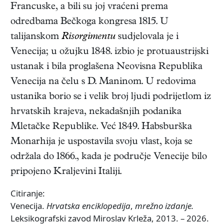
Francuske, a bili su joj vraćeni prema
odredbama Bečkoga kongresa 1815. U
talijanskom
Risorgimentu
sudjelovala je i
Venecija; u ožujku 1848. izbio je protuaustrijski
ustanak i bila proglašena Neovisna Republika
Venecija na čelu s D. Maninom. U redovima
ustanika borio se i velik broj ljudi podrijetlom iz
hrvatskih krajeva, nekadašnjih podanika
Mletačke Republike. Već 1849. Habsburška
Monarhija je uspostavila svoju vlast, koja se
održala do 1866., kada je područje Venecije bilo
pripojeno Kraljevini Italiji.
Citiranje:
Venecija.
Hrvatska enciklopedija
,
mrežno izdanje.
Leksikografski zavod Miroslav Krleža, 2013. – 2026.