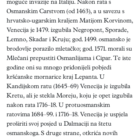
moguće invazije na Italiju. Nakon rata s
Osmanskim Carstvom (od 1463), a u savezu s
hrvatsko-ugarskim kraljem Matijom Korvinom,
Venecija je 1479. izgubila Negropont, Sporade,
Lemno, Skadar i Kruju; god. 1499. osmansko je
brodovlje porazilo mletačko; god. 1571. morali su
Mlečani prepustiti Osmanlijama i Cipar. Te iste
godine oni su mnogo pridonijeli pobjedi
kršćanske mornarice kraj Lepanta. U
Kandijskom ratu (1645–69) Venecija je izgubila
Kretu, ali je stekla Moreju, koju je opet izgubila
nakon rata 1716–18. U protuosmanskim
ratovima 1684–99. i 1716–18. Venecija je uspjela
proširiti svoj posjed u Dalmaciji na štetu
osmanskoga. S druge strane, otkrića novih