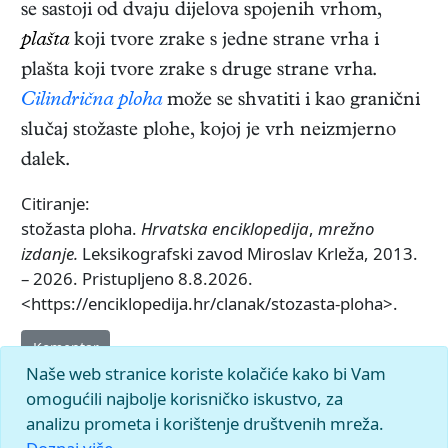
se sastoji od dvaju dijelova spojenih vrhom,
plašta
koji tvore zrake s jedne strane vrha i
plašta koji tvore zrake s druge strane vrha.
Cilindrična ploha
može se shvatiti i kao granični
slučaj stožaste plohe, kojoj je vrh neizmjerno
dalek.
Citiranje:
stožasta ploha.
Hrvatska enciklopedija
,
mrežno
izdanje.
Leksikografski zavod Miroslav Krleža, 2013.
– 2026. Pristupljeno 8.8.2026.
<https://enciklopedija.hr/clanak/stozasta-ploha>.
Komentar
Naše web stranice koriste kolačiće kako bi Vam
omogućili najbolje korisničko iskustvo, za
analizu prometa i korištenje društvenih mreža.