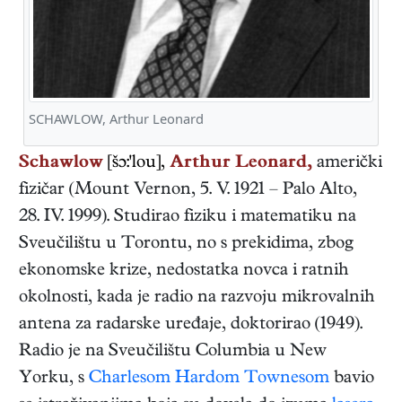
SCHAWLOW, Arthur Leonard
Schawlow
[šɔ:'lou],
Arthur Leonard,
američki
fizičar
(
Mount Vernon
,
5. V. 1921
–
Palo Alto
,
28. IV. 1999
). Studirao fiziku i matematiku na
Sveučilištu u Torontu, no s prekidima, zbog
ekonomske krize, nedostatka novca i ratnih
okolnosti, kada je radio na razvoju mikrovalnih
antena za radarske uređaje, doktorirao (1949).
Radio je na Sveučilištu Columbia u New
Yorku, s
Charlesom Hardom Townesom
bavio