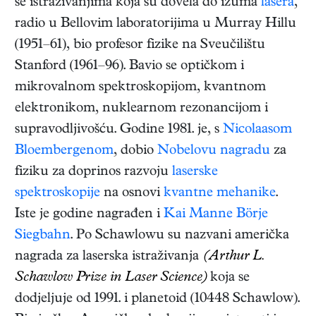
se istraživanjima koja su dovela do izuma
lasera
,
radio u Bellovim laboratorijima u Murray Hillu
(1951–61), bio profesor fizike na Sveučilištu
Stanford (1961–96). Bavio se optičkom i
mikrovalnom spektroskopijom, kvantnom
elektronikom, nuklearnom rezonancijom i
supravodljivošću. Godine 1981. je, s
Nicolaasom
Bloembergenom
, dobio
Nobelovu nagradu
za
fiziku za doprinos razvoju
laserske
spektroskopije
na osnovi
kvantne mehanike
.
Iste je godine nagrađen i
Kai Manne Börje
Siegbahn
. Po Schawlowu su nazvani američka
nagrada za laserska istraživanja
(Arthur L.
Schawlow Prize in Laser Science)
koja se
dodjeljuje od 1991. i planetoid (10448 Schawlow).