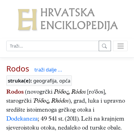
Rodos
traži dalje ...
struka(e):
geografija, opća
Rodos
(novogrčki
Ρόδος, Ródos
[ro'δos],
starogrčki
Ῥόδος, Rhódos
), grad, luka i upravno
središte istoimenoga grčkog otoka i
Dodekaneza
; 49 541 st. (2011). Leži na krajnjem
sjeveroistoku otoka, nedaleko od turske obale.