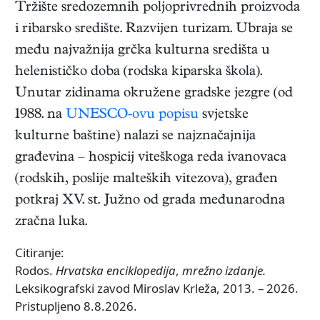
Tržište sredozemnih poljoprivrednih proizvoda
i ribarsko središte. Razvijen turizam. Ubraja se
među najvažnija grčka kulturna središta u
helenističko doba (rodska kiparska škola).
Unutar zidinama okružene gradske jezgre (od
1988. na
UNESCO-ovu popisu
svjetske
kulturne baštine) nalazi se najznačajnija
građevina – hospicij viteškoga reda ivanovaca
(rodskih, poslije malteških vitezova), građen
potkraj XV. st. Južno od grada međunarodna
zračna luka.
Citiranje:
Rodos.
Hrvatska enciklopedija
,
mrežno izdanje.
Leksikografski zavod Miroslav Krleža, 2013. – 2026.
Pristupljeno 8.8.2026.