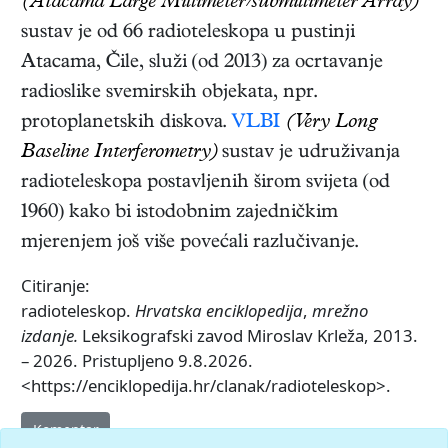
(Atacama Large Millimeter/submillimeter Array)
sustav je od 66 radioteleskopa u pustinji
Atacama, Čile, služi (od 2013) za ocrtavanje
radioslike svemirskih objekata, npr.
protoplanetskih diskova.
VLBI
(Very Long
Baseline Interferometry)
sustav je udruživanja
radioteleskopa postavljenih širom svijeta (od
1960) kako bi istodobnim zajedničkim
mjerenjem još više povećali razlučivanje.
Citiranje:
radioteleskop.
Hrvatska enciklopedija
,
mrežno
izdanje.
Leksikografski zavod Miroslav Krleža, 2013.
– 2026. Pristupljeno 9.8.2026.
<https://enciklopedija.hr/clanak/radioteleskop>.
Komentar