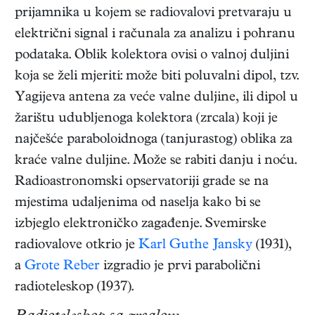
prijamnika u kojem se radiovalovi pretvaraju u
električni signal i računala za analizu i pohranu
podataka. Oblik kolektora ovisi o valnoj duljini
koja se želi mjeriti: može biti poluvalni dipol, tzv.
Yagijeva antena za veće valne duljine, ili dipol u
žarištu udubljenoga kolektora (zrcala) koji je
najčešće paraboloidnoga (tanjurastog) oblika za
kraće valne duljine. Može se rabiti danju i noću.
Radioastronomski opservatoriji grade se na
mjestima udaljenima od naselja kako bi se
izbjeglo elektroničko zagađenje. Svemirske
radiovalove otkrio je
Karl Guthe Jansky
(1931),
a
Grote Reber
izgradio je prvi parabolični
radioteleskop (1937).