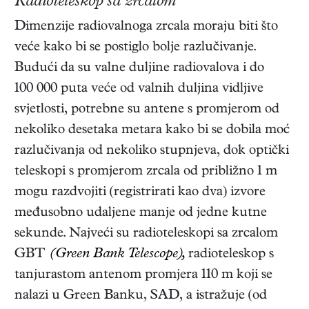
Radioteleskop sa zrcalom
Dimenzije radiovalnoga zrcala moraju biti što
veće kako bi se postiglo bolje razlučivanje.
Budući da su valne duljine radiovalova i do
100 000 puta veće od valnih duljina vidljive
svjetlosti, potrebne su antene s promjerom od
nekoliko desetaka metara kako bi se dobila moć
razlučivanja od nekoliko stupnjeva, dok optički
teleskopi s promjerom zrcala od približno 1 m
mogu razdvojiti (registrirati kao dva) izvore
međusobno udaljene manje od jedne kutne
sekunde. Najveći su radioteleskopi sa zrcalom
GBT
(Green Bank Telescope),
radioteleskop s
tanjurastom antenom promjera 110 m koji se
nalazi u Green Banku, SAD, a istražuje (od