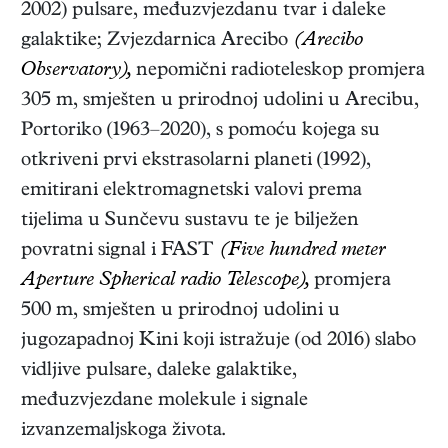
2002) pulsare, međuzvjezdanu tvar i daleke
galaktike; Zvjezdarnica Arecibo
(Arecibo
Observatory),
nepomični radioteleskop promjera
305 m, smješten u prirodnoj udolini u Arecibu,
Portoriko (1963–2020), s pomoću kojega su
otkriveni prvi ekstrasolarni planeti (1992),
emitirani elektromagnetski valovi prema
tijelima u Sunčevu sustavu te je bilježen
povratni signal i FAST
(Five hundred meter
Aperture Spherical radio Telescope),
promjera
500 m, smješten u prirodnoj udolini u
jugozapadnoj Kini koji istražuje (od 2016) slabo
vidljive pulsare, daleke galaktike,
međuzvjezdane molekule i signale
izvanzemaljskoga života.