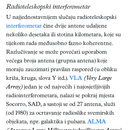
Radioteleskopski interferometar
U najjednostavnijem slučaju radioteleskopski
interferometar
čine dvije antene udaljene
nekoliko desetaka ili stotina kilometara, koje su
tijekom rada međusobno fazno koherentne.
Razlučivanje se može povećati uporabom
većega broja antena (grupna antena) koje
moraju zauzimati pravilan raspored (u obliku
križa, kruga, slova Y itd.).
VLA
(Very Large
Array)
jedan je od najvećih i najosjetljivijih
radiointerferometara, nalazi se pokraj mjesta
Socorro, SAD, a sastoji se od 27 antena, služi
(od 1980) za ocrtavanje radioslike svemirskih
objekata, npr. galaktika i pulsara.
ALMA