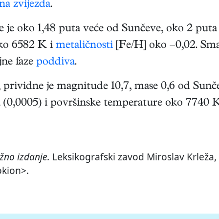
na zvijezda
.
 je oko 1,48 puta veće od Sunčeve, oko 2 puta 
oko 6582 K i
metaličnosti
[Fe/H] oko –0,02. Smatr
jne faze
poddiva
.
, prividne je magnitude 10,7, mase 0,6 od Sunč
a (0,0005) i površinske temperature oko 7740 
žno izdanje.
Leksikografski zavod Miroslav Krleža, 
okion>.