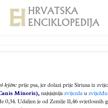
ró kýōn:
prije psa, jer dolazi prije Siriusa iz zvi
Canis Minoris),
najsjajnija
zvijezda
u
zviježđu
,34. Udaljen je od Zemlje 11,46 svjetlosnih go