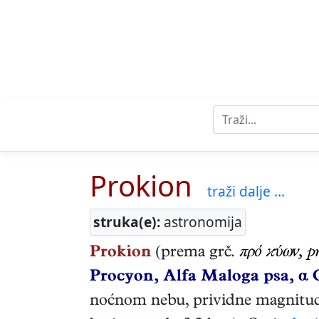
Prokion
traži dalje ...
struka(e):
astronomija
Prokion
(prema grč.
πρό ϰύων, p
Procyon, Alfa Maloga psa, α 
noćnom nebu, prividne magnitude 0