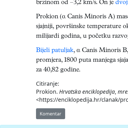
brzinom od –3,2 km/s. On je
dvoj
Prokion (α Canis Minoris A) mase
sjajniji, površinske temperature 
milijardi godina, u početku razvo
Bijeli patuljak
, α Canis Minoris B
promjera, 1800 puta manjega sjaj
za 40,82 godine.
Citiranje:
Prokion.
Hrvatska enciklopedija
,
mre
<https://enciklopedija.hr/clanak/pr
Komentar