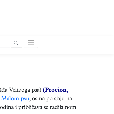
ježđa Velikoga psa)
(Procion,
Malom psu
, osma po sjaju na
dina i približava se radijalnom