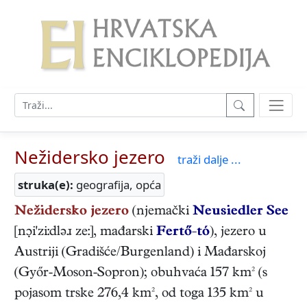
Nežidersko jezero
traži dalje ...
struka(e):
geografija, opća
Nežidersko jezero
(njemački
Neusiedler See
[ni'zi:dləɹ ze:], mađarski
Fertő-tó
), jezero u
Austriji (Gradišće/Burgenland) i Mađarskoj
(Győr-Moson-Sopron); obuhvaća 157 km² (s
pojasom trske 276,4 km², od toga 135 km² u