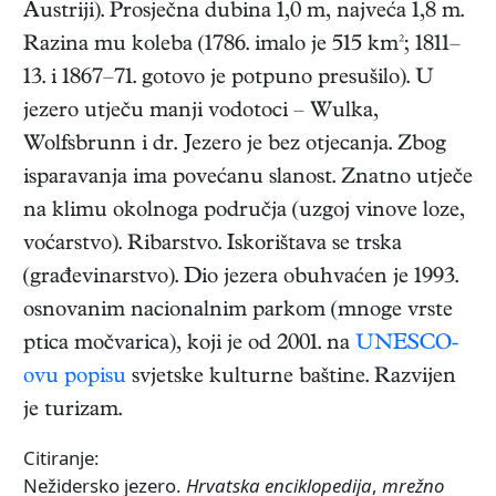
Austriji). Prosječna dubina 1,0 m, najveća 1,8 m.
Razina mu koleba (1786. imalo je 515 km²; 1811–
13. i 1867–71. gotovo je potpuno presušilo). U
jezero utječu manji vodotoci – Wulka,
Wolfsbrunn i dr. Jezero je bez otjecanja. Zbog
isparavanja ima povećanu slanost. Znatno utječe
na klimu okolnoga područja (uzgoj vinove loze,
voćarstvo). Ribarstvo. Iskorištava se trska
(građevinarstvo). Dio jezera obuhvaćen je 1993.
osnovanim nacionalnim parkom (mnoge vrste
ptica močvarica), koji je od 2001. na
UNESCO-
ovu popisu
svjetske kulturne baštine. Razvijen
je turizam.
Citiranje:
Nežidersko jezero.
Hrvatska enciklopedija
,
mrežno