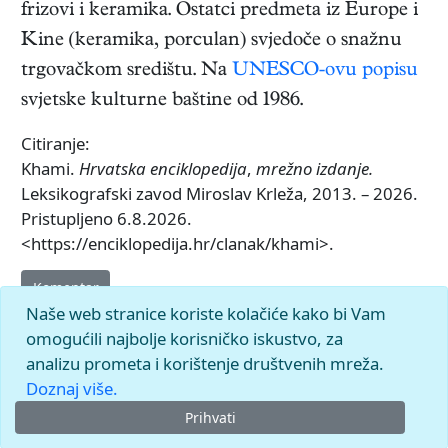
frizovi i keramika. Ostatci predmeta iz Europe i
Kine (keramika, porculan) svjedoče o snažnu
trgovačkom središtu. Na
UNESCO-ovu popisu
svjetske kulturne baštine od 1986.
Citiranje:
Khami.
Hrvatska enciklopedija
,
mrežno izdanje.
Leksikografski zavod Miroslav Krleža, 2013. – 2026.
Pristupljeno 6.8.2026.
<https://enciklopedija.hr/clanak/khami>.
Komentar
Naše web stranice koriste kolačiće kako bi Vam
omogućili najbolje korisničko iskustvo, za
analizu prometa i korištenje društvenih mreža.
Doznaj više.
Prihvati
© 2026.
Leksikografski zavod
Miroslav Krleža