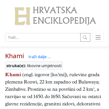
Khami
traži dalje ...
struka(e):
likovne umjetnosti
Khami
(engl. izgovor [kα:'mi]), ruševine grada
plemena Rozwi, 22 km zapadno od Bulawaya;
Zimbabve. Prostirao se na površini od 2 km², a
razvijao se od 1450. do 1650. Sačuvani su ostatci
glavne rezidencije, granitni zidovi, dekorativni