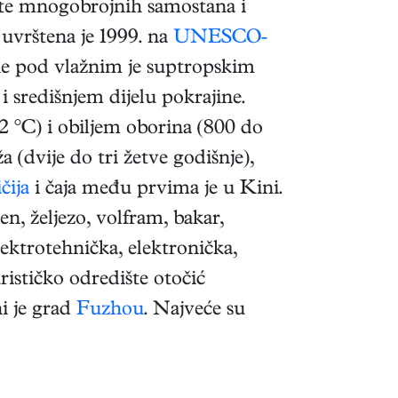
e te mnogobrojnih samostana i
uvrštena je 1999. na
UNESCO-
ine pod vlažnim je suptropskim
središnjem dijelu pokrajine.
2 °C) i obiljem oborina (800 do
 (dvije do tri žetve godišnje),
ičija
i čaja među prvima je u Kini.
n, željezo, volfram, bakar,
lektrotehnička, elektronička,
ističko odredište otočić
ni je grad
Fuzhou
. Najveće su