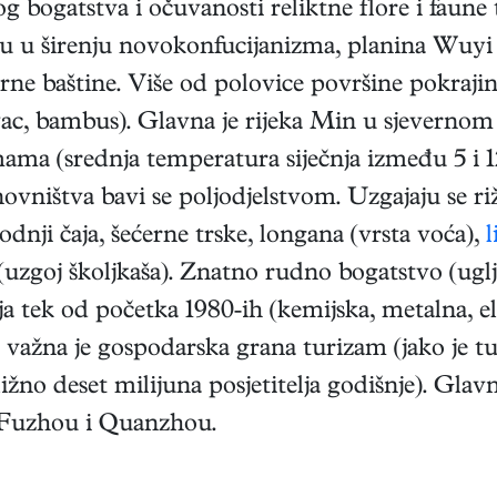
 bogatstva i očuvanosti reliktne flore i faun
u u širenju novokonfucijanizma, planina Wuyi 
urne baštine. Više od polovice površine pokraj
 bambus). Glavna je rijeka Min u sjevernom i 
ama (srednja temperatura siječnja između 5 i 1
ništva bavi se poljodjelstvom. Uzgajaju se riža
nji čaja, šećerne trske, longana (vrsta voća),
l
uzgoj školjkaša). Znatno rudno bogatstvo (uglje
vija tek od početka 1980-ih (kemijska, metalna, e
ažna je gospodarska grana turizam (jako je tur
ižno deset milijuna posjetitelja godišnje). Glav
 Fuzhou i Quanzhou.