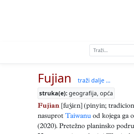
Fujian
traži dalje ...
struka(e):
geografija, opća
Fujian
[fuiεn] (pinyin; tradici
nasuprot
Taiwanu
od kojega ga o
(2020). Pretežno planinsko područ