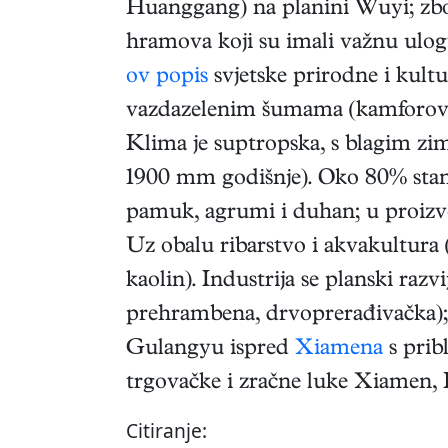
Huanggang) na planini Wuyi; zbog
hramova koji su imali važnu ulog
ov popis
svjetske prirodne i kult
vazdazelenim šumama (kamforovac,
Klima je suptropska, s blagim zim
1900 mm godišnje). Oko 80% stanov
pamuk, agrumi i duhan; u proizvod
Uz obalu ribarstvo i akvakultura (
kaolin). Industrija se planski raz
prehrambena, drvoprerađivačka); v
Gulangyu ispred
Xiamena
s pribl
trgovačke i zračne luke Xiamen,
Citiranje: