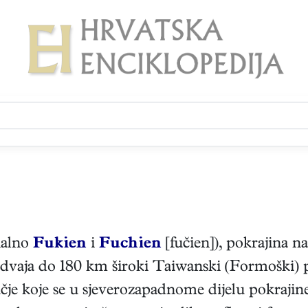
onalno
Fukien
i
Fuchien
[fučien]), pokrajina n
dvaja do 180 km široki Taiwanski (Formoški) pr
je koje se u sjeverozapadnome dijelu pokrajine