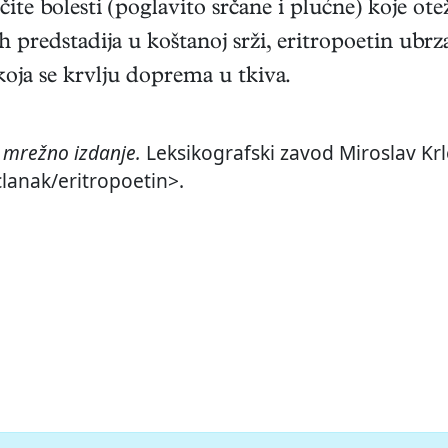
ičite bolesti (poglavito srčane i plućne) koje ote
ih predstadija u koštanoj srži, eritropoetin ubr
koja se krvlju doprema u tkiva.
,
mrežno izdanje.
Leksikografski zavod Miroslav Krl
clanak/eritropoetin>.