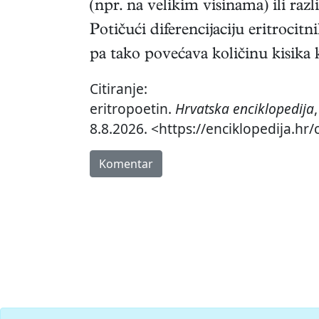
(npr. na velikim visinama) ili razl
Potičući diferencijaciju eritrocitn
pa tako povećava količinu kisika 
Citiranje:
eritropoetin.
Hrvatska enciklopedija
8.8.2026. <https://enciklopedija.hr/
Komentar