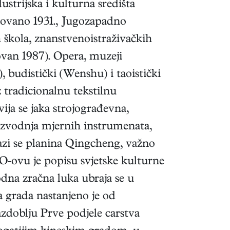
ustrijska i kulturna središta
novano 1931., Jugozapadno
h škola, znanstvenoistraživačkih
van 1987). Opera, muzeji
), budistički (Wenshu) i taoistički
z tradicionalnu tekstilnu
ija se jaka strojograđevna,
oizvodnja mjernih instrumenata,
azi se planina Qingcheng, važno
ovu je popisu svjetske kulturne
dna zračna luka ubraja se u
a grada nastanjeno je od
azdoblju Prve podjele carstva