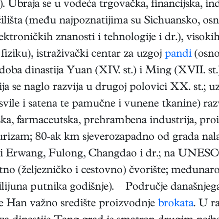
. Ubraja se u vodeća trgovačka, financijska, ind
ilišta (među najpoznatijima su Sichuansko, os
ektroničkih znanosti i tehnologije i dr.), visoki
 fiziku), istraživački centar za uzgoj
pandi
(osno
z doba dinastija Yuan (XIV. st.) i Ming (XVII. st.
a se naglo razvija u drugoj polovici XX. st.; u
vile i satena te pamučne i vunene tkanine) razv
jska, farmaceutska, prehrambena industrija, pr
Turizam; 80-ak km sjeverozapadno od grada nal
 Erwang, Fulong, Changdao i dr.; na UNESCO-
no (željezničko i cestovno) čvorište; međunaro
lijuna putnika godišnje). – Područje današnjeg
ije Han važno središte proizvodnje
brokata
. U r