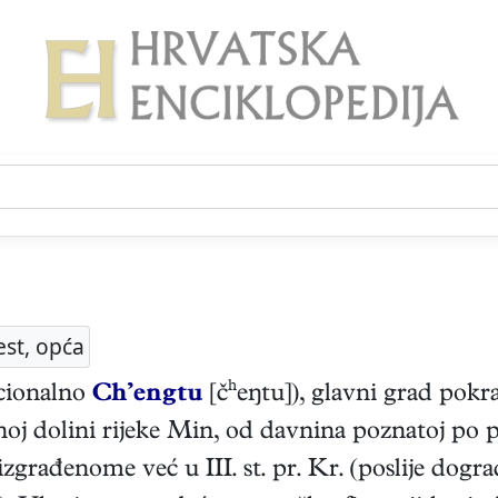
est, opća
icionalno
Ch’engtu
[čʰeŋtu]), glavni grad pokr
dnoj dolini rijeke Min, od davnina poznatoj po 
zgrađenome već u III. st. pr. Kr. (poslije dogr