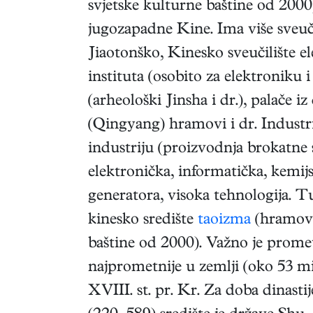
svjetske kulturne baštine od 2000)
jugozapadne Kine. Ima više sveuč
Jiaotonško, Kinesko sveučilište el
instituta (osobito za elektroniku i
(arheološki Jinsha i dr.), palače i
(Qingyang) hramovi i dr. Industrij
industriju (proizvodnja brokatne s
elektronička, informatička, kemi
generatora, visoka tehnologija. 
kinesko središte
taoizma
(hramovi
baštine od 2000). Važno je promet
najprometnije u zemlji (oko 53 mi
XVIII. st. pr. Kr. Za doba dinast