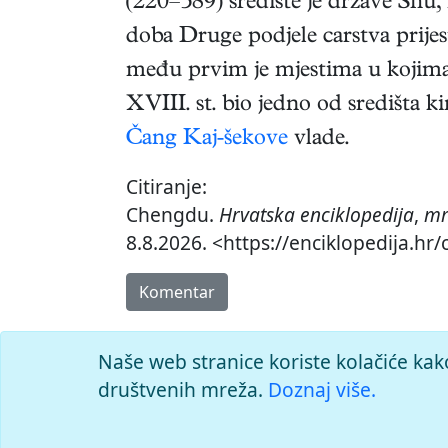
(220–589) središte je države Shu
doba Druge podjele carstva prijes
među prvim je mjestima u kojima s
XVIII. st. bio jedno od središta 
Čang Kaj-šekove
vlade.
Citiranje:
Chengdu.
Hrvatska enciklopedija
,
mr
8.8.2026. <https://enciklopedija.hr
Komentar
Naše web stranice koriste kolačiće kak
društvenih mreža.
Doznaj više.