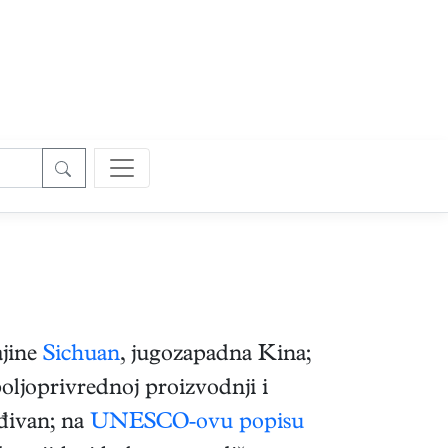
ajine
Sichuan
, jugozapadna Kina;
poljoprivrednoj proizvodnji i
ađivan; na
UNESCO-ovu popisu