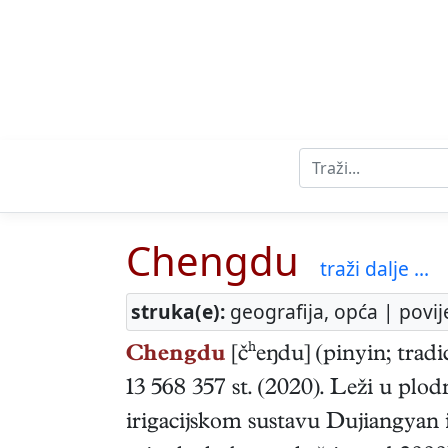
Chengdu
traži dalje ...
struka(e):
geografija, opća | povij
Chengdu
[čʰeŋdu] (pinyin; trad
13 568 357 st. (2020). Leži u plo
irigacijskom sustavu Dujiangyan i