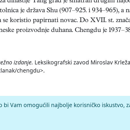
, za dinastije Tang grad je smatran drugim naj
tolnica je država Shu (907–925. i 934–965), a na
e koristio papirnati novac. Do XVII. st. značaj
kineske proizvodnje duhana. Chengdu je 1937–3
ežno izdanje.
Leksikografski zavod Miroslav Krleža
/clanak/chengdu>.
o bi Vam omogućili najbolje korisničko iskustvo, z
© 2026.
Leksikografski zavod
Miroslav Krleža