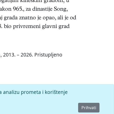
bogatijim kineskim gradom, u
kon 965., za dinastije Song,
 grada znatno je opao, ali je od
8. bio privremeni glavni grad
, 2013. – 2026. Pristupljeno
a analizu prometa i korištenje
Prihvati