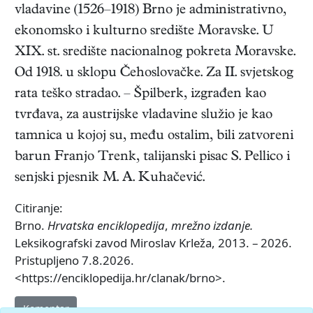
vladavine (1526–1918) Brno je administrativno,
ekonomsko i kulturno središte Moravske. U
XIX. st. središte nacionalnog pokreta Moravske.
Od 1918. u sklopu Čehoslovačke. Za II. svjetskog
rata teško stradao. – Špilberk, izgrađen kao
tvrđava, za austrijske vladavine služio je kao
tamnica u kojoj su, među ostalim, bili zatvoreni
barun Franjo Trenk, talijanski pisac S. Pellico i
senjski pjesnik M. A. Kuhačević.
Citiranje:
Brno.
Hrvatska enciklopedija
,
mrežno izdanje.
Leksikografski zavod Miroslav Krleža, 2013. – 2026.
Pristupljeno 7.8.2026.
<https://enciklopedija.hr/clanak/brno>.
Komentar