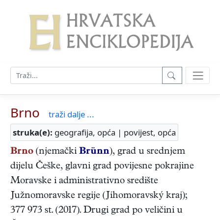
Brno
traži dalje ...
struka(e):
geografija, opća | povijest, opća
Brno
(njemački
Brünn
), grad u srednjem
dijelu Češke, glavni grad povijesne pokrajine
Moravske i administrativno središte
Južnomoravske regije (Jihomoravský kraj);
377 973 st. (2017). Drugi grad po veličini u