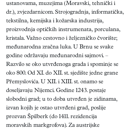
ustanovama, muzejima (Moravski, tehnički i
dr.), zvjezdarnicom. Strojogradnja, informatička,
tekstilna, kemijska i kožarska industrija,
proizvodnja optičkih instrumenata, porculana,
kristala. Važno cestovno i željezničko čvorište;
međunarodna zračna luka. U Brnu se svake
godine održavaju međunarodni sajmovi. –
Razvilo se oko utvrđenoga grada i spominje se
oko 800. Od XI. do XII. st. sjedište jedne grane
Přemyslovića. U XII. i XIII. st. onamo se
doseljavaju Nijemci. Godine 1243. postaje
slobodni grad; u to doba utvrđen je zidinama,
izvan kojih je ostao utvrđeni grad, poslije
prozvan Špilberk (do 1411. rezidencija
moravskih markgrofova). Za austrijske