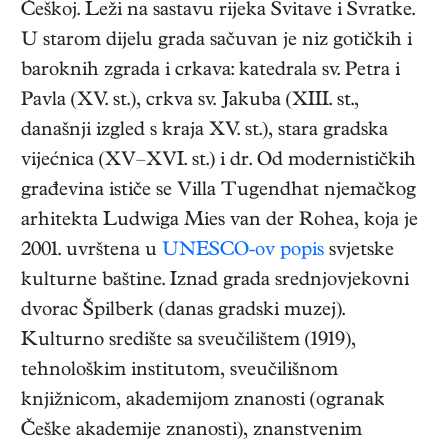
Češkoj. Leži na sastavu rijeka Svitave i Svratke.
U starom dijelu grada sačuvan je niz gotičkih i
baroknih zgrada i crkava: katedrala sv. Petra i
Pavla (XV. st.), crkva sv. Jakuba (XIII. st.,
današnji izgled s kraja XV. st.), stara gradska
vijećnica (XV–XVI. st.) i dr. Od modernističkih
građevina ističe se Villa Tugendhat njemačkog
arhitekta Ludwiga Mies van der Rohea, koja je
2001. uvrštena u
UNESCO-ov popis
svjetske
kulturne baštine. Iznad grada srednjovjekovni
dvorac Špilberk (danas gradski muzej).
Kulturno središte sa sveučilištem (1919),
tehnološkim institutom, sveučilišnom
knjižnicom, akademijom znanosti (ogranak
Češke akademije znanosti), znanstvenim