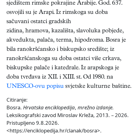
sjedištem rimske pokrajine Arabije. God. 637.
osvojili su je Arapi. Iz rimskoga su doba
sačuvani ostatci gradskih
zidina, hramova, kazališta, slavoluka pobjede,
akvedukta, palača, terma, hipodroma. Bosra je
bila ranokršćansko i biskupsko središte; iz
ranokršćanskoga su doba ostatci više crkava,
biskupske palače i katedrale. Iz arapskoga je
doba tvrđava iz XII. i XIII. st. Od 1980. na
UNESCO-ovu popisu
svjetske kulturne baštine.
Citiranje:
Bosra.
Hrvatska enciklopedija
,
mrežno izdanje.
Leksikografski zavod Miroslav Krleža, 2013. – 2026.
Pristupljeno 9.8.2026.
<https://enciklopedija.hr/clanak/bosra>.