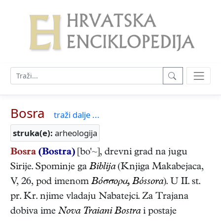
Bosra
traži dalje ...
struka(e):
arheologija
Bosra
(Bostra)
[bo'~], drevni grad na jugu
Sirije. Spominje ga
Biblija
(Knjiga Makabejaca,
V, 26, pod imenom
Βόσσορα, Bóssora
). U II. st.
pr. Kr. njime vladaju Nabatejci. Za Trajana
dobiva ime
Nova Traiani
Bostra
i postaje