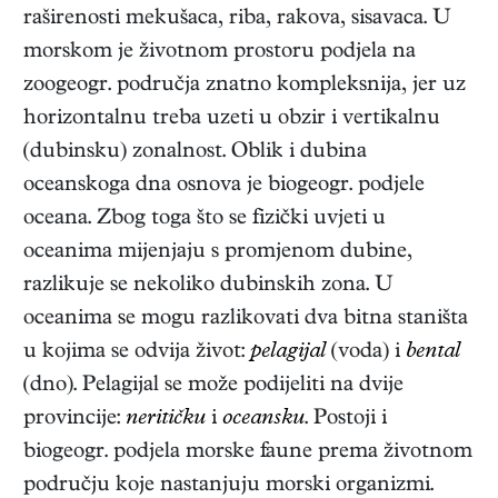
raširenosti mekušaca, riba, rakova, sisavaca. U
morskom je životnom prostoru podjela na
zoogeogr. područja znatno kompleksnija, jer uz
horizontalnu treba uzeti u obzir i vertikalnu
(dubinsku) zonalnost. Oblik i dubina
oceanskoga dna osnova je biogeogr. podjele
oceana. Zbog toga što se fizički uvjeti u
oceanima mijenjaju s promjenom dubine,
razlikuje se nekoliko dubinskih zona. U
oceanima se mogu razlikovati dva bitna staništa
u kojima se odvija život:
pelagijal
(voda) i
bental
(dno). Pelagijal se može podijeliti na dvije
provincije:
neritičku
i
oceansku
. Postoji i
biogeogr. podjela morske faune prema životnom
području koje nastanjuju morski organizmi.