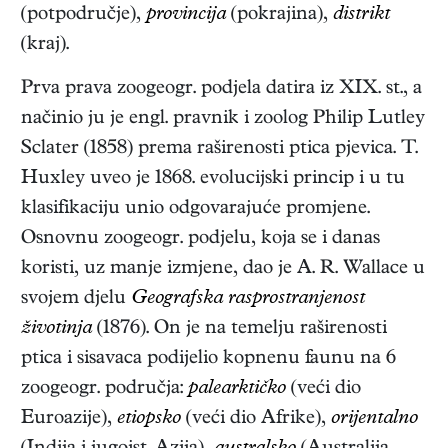
(potpodručje),
provincija
(pokrajina),
distrikt
(kraj).
Prva prava zoogeogr. podjela datira iz XIX. st., a
načinio ju je engl. pravnik i zoolog Philip Lutley
Sclater (1858) prema raširenosti ptica pjevica. T.
Huxley uveo je 1868. evolucijski princip i u tu
klasifikaciju unio odgovarajuće promjene.
Osnovnu zoogeogr. podjelu, koja se i danas
koristi, uz manje izmjene, dao je A. R. Wallace u
svojem djelu
Geografska rasprostranjenost
životinja
(1876). On je na temelju raširenosti
ptica i sisavaca podijelio kopnenu faunu na 6
zoogeogr. područja:
palearktičko
(veći dio
Euroazije),
etiopsko
(veći dio Afrike),
orijentalno