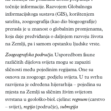
točnije informacije. Razvojem Globalnoga
informacijskoga sustava (GIS), korištenjem
satelita, zoogeografija (kao dio biogeografije)
prerasla je u znanost o globalnim promjenama,
koja daje predviđanja o daljnjem razvoju života
na Zemlji, pa i samom opstanku ljudske vrste.
Zoogeografska područja
. Usporedbom faune
različitih dijelova svijeta mogu se zapaziti
sličnosti među pojedinim regijama. One su
osnova za zoogeogr. podjelu svijeta. U tu svrhu
razvijena je određena hijerarhija – pojedina su
mjesta na Zemlji sa sličnim živim svijetom
svrstana u geološko-biol. cjeline:
regnum
(carstvo
– svijet),
regija
(područje),
subregija