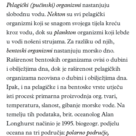
Pelagički (pučinski) organizmi
nastanjuju
slobodnu vodu.
Nekton
su svi pelagički
organizmi koji se snagom svojega tijela kreću
kroz vodu, dok su
plankton
organizmi koji lebde
u vodi nošeni strujama. Za razliku od njih,
bentoski organizmi
nastanjuju morsko dno.
Raširenost bentoskih organizama ovisi o dubini
i obilježjima dna, dok je raširenost pelagičkih
organizama neovisna o dubini i obilježjima dna.
Ipak, i na pelagičke i na bentoske vrste utječu
isti procesi: primarna proizvodnja org. tvari,
temperatura, slanost, gibanje morske vode. Na
temelju tih podataka, brit. oceanolog Alan
Longhurst načinio je 1995. biogeogr. podjelu
oceana na tri područja:
polarno
područje,