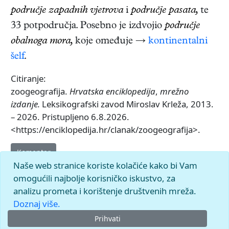
područje zapadnih vjetrova
i
područje pasata,
te
33 potpodručja. Posebno je izdvojio
područje
obalnoga mora,
koje omeđuje →
kontinentalni
šelf
.
Citiranje:
zoogeografija.
Hrvatska enciklopedija
,
mrežno
izdanje.
Leksikografski zavod Miroslav Krleža, 2013.
– 2026. Pristupljeno 6.8.2026.
<https://enciklopedija.hr/clanak/zoogeografija>.
Komentar
Naše web stranice koriste kolačiće kako bi Vam
omogućili najbolje korisničko iskustvo, za
analizu prometa i korištenje društvenih mreža.
Doznaj više.
Prihvati
© 2026.
Leksikografski zavod
Miroslav Krleža