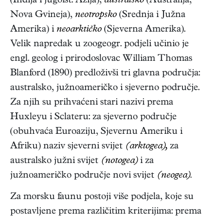
(Indija i jugoist. Azija),
australsko
(Australija,
Nova Gvineja),
neotropsko
(Srednja i Južna
Amerika) i
neoarktičko
(Sjeverna Amerika).
Velik napredak u zoogeogr. podjeli učinio je
engl. geolog i prirodoslovac William Thomas
Blanford (1890) predloživši tri glavna područja:
australsko, južnoameričko i sjeverno područje.
Za njih su prihvaćeni stari nazivi prema
Huxleyu i Sclateru: za sjeverno područje
(obuhvaća Euroaziju, Sjevernu Ameriku i
Afriku) naziv sjeverni svijet
(arktogea),
za
australsko južni svijet
(notogea)
i za
južnoameričko područje novi svijet
(neogea).
Za morsku faunu postoji više podjela, koje su
postavljene prema različitim kriterijima: prema