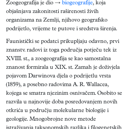
Zoogeografija je dio →
biogeografije
, koja
objašnjava zakonitosti raširenosti živih
organizama na Zemlji, njihovo geografsko
podrijetlo, vrijeme te putove i sredstva širenja.
Faunistički se podatci prikupljaju odavno, prvi
znanstv. radovi iz toga područja potječu tek iz
XVIII. st., a zoogeografija se kao samostalna
znanost formirala u XIX. st. Zamah je doživjela
pojavom Darwinova djela o podrijetlu vrsta
(1859), a posebno radovima A. R. Wallacea,
kojega se smatra njezinim osnivačem. Osobito se
razvila u najnovije doba posredovanjem novih
otkrića u području molekularne biologije i
geologije. Mnogobrojne nove metode
istraživanja taksonomskih razlika i filogenetskih