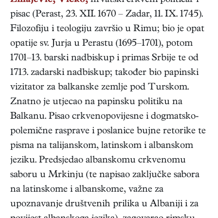
Zmajević, Vicko,
hrvatski
crkveni političar i
pisac
(
Perast
,
23. XII. 1670
–
Zadar
,
11. IX. 1745
).
Filozofiju i teologiju završio u Rimu; bio je opat
opatije sv. Jurja u Perastu (1695–1701), potom
1701–13. barski nadbiskup i primas Srbije te od
1713. zadarski nadbiskup; također bio papinski
vizitator za balkanske zemlje pod Turskom.
Znatno je utjecao na papinsku politiku na
Balkanu. Pisao crkvenopovijesne i dogmatsko-
polemične rasprave i poslanice bujne retorike te
pisma na talijanskom, latinskom i albanskom
jeziku. Predsjedao albanskomu crkvenomu
saboru u Mrkinju (te napisao zaključke sabora
na latinskome i albanskome, važne za
upoznavanje društvenih prilika u Albaniji i za