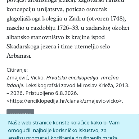
povijest albanskoga jezika), zagovarao rimsku
koncepciju unijatstva, poticao osnutak
glagoljaškoga kolegija u Zadru (otvoren 1748),
naselio u razdoblju 1726–33. u zadarskoj okolici
albansko stanovništvo iz krajine ispod
Skadarskoga jezera i time utemeljio selo
Arbanasi.
Citiranje:
Zmajević, Vicko.
Hrvatska enciklopedija
,
mrežno
izdanje.
Leksikografski zavod Miroslav Krleža, 2013.
– 2026. Pristupljeno 6.8.2026.
<https://enciklopedija.hr/clanak/zmajevic-vicko>.
Komentar
Naše web stranice koriste kolačiće kako bi Vam
omogućili najbolje korisničko iskustvo, za
analizu prometa i korištenje društvenih mreža.