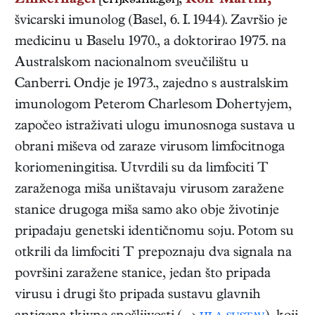
Zinkernagel
[ci'ŋkəɹna:gəl],
Rolf Martin,
švicarski
imunolog
(
Basel
,
6. I. 1944
). Završio je
medicinu u Baselu 1970., a doktorirao 1975. na
Australskom nacionalnom sveučilištu u
Canberri. Ondje je 1973., zajedno s australskim
imunologom Peterom Charlesom Dohertyjem,
započeo istraživati ulogu imunosnoga sustava u
obrani miševa od zaraze virusom limfocitnoga
koriomeningitisa. Utvrdili su da limfociti T
zaraženoga miša uništavaju virusom zaražene
stanice drugoga miša samo ako obje životinje
pripadaju genetski identičnomu soju. Potom su
otkrili da limfociti T prepoznaju dva signala na
površini zaražene stanice, jedan što pripada
virusu i drugi što pripada sustavu glavnih