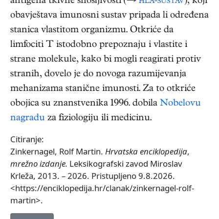
antigena tkivne snošljivosti (→
hla-sustav
), koji
obavještava imunosni sustav pripada li određena
stanica vlastitom organizmu. Otkriće da
limfociti T istodobno prepoznaju i vlastite i
strane molekule, kako bi mogli reagirati protiv
stranih, dovelo je do novoga razumijevanja
mehanizama stanične imunosti. Za to otkriće
obojica su znanstvenika 1996. dobila
Nobelovu
nagradu
za fiziologiju ili medicinu.
Citiranje:
Zinkernagel, Rolf Martin.
Hrvatska enciklopedija
,
mrežno izdanje.
Leksikografski zavod Miroslav
Krleža, 2013. – 2026. Pristupljeno 9.8.2026.
<https://enciklopedija.hr/clanak/zinkernagel-rolf-
martin>.