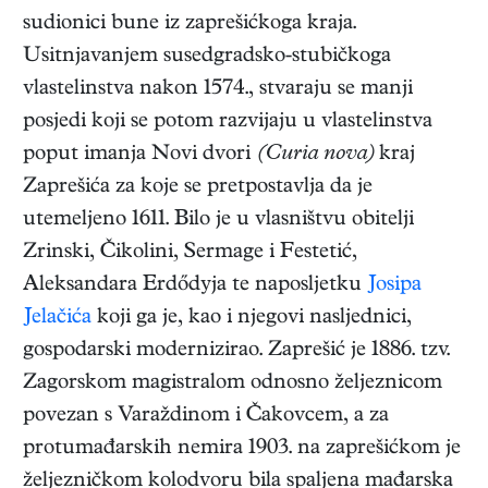
sudionici bune iz zaprešićkoga kraja.
Usitnjavanjem susedgradsko-stubičkoga
vlastelinstva nakon 1574., stvaraju se manji
posjedi koji se potom razvijaju u vlastelinstva
poput imanja Novi dvori
(Curia nova)
kraj
Zaprešića za koje se pretpostavlja da je
utemeljeno 1611. Bilo je u vlasništvu obitelji
Zrinski, Čikolini, Sermage i Festetić,
Aleksandara Erdődyja te naposljetku
Josipa
Jelačića
koji ga je, kao i njegovi nasljednici,
gospodarski modernizirao. Zaprešić je 1886. tzv.
Zagorskom magistralom odnosno željeznicom
povezan s Varaždinom i Čakovcem, a za
protumađarskih nemira 1903. na zaprešićkom je
željezničkom kolodvoru bila spaljena mađarska