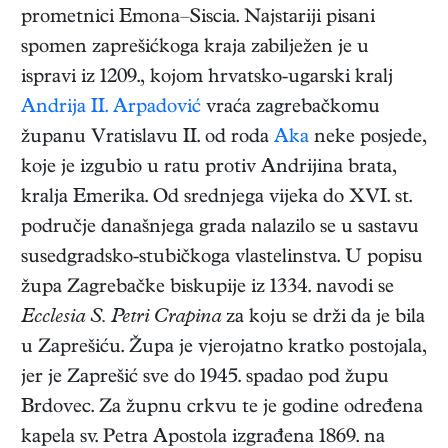
prometnici Emona–Siscia. Najstariji pisani
spomen zaprešićkoga kraja zabilježen je u
ispravi iz 1209., kojom hrvatsko-ugarski kralj
Andrija II. Arpadović
vraća zagrebačkomu
županu Vratislavu II. od roda
Aka
neke posjede,
koje je izgubio u ratu protiv Andrijina brata,
kralja Emerika. Od srednjega vijeka do XVI. st.
područje današnjega grada nalazilo se u sastavu
susedgradsko-stubičkoga vlastelinstva. U popisu
župa Zagrebačke biskupije iz 1334. navodi se
Ecclesia S. Petri Crapina
za koju se drži da je bila
u Zaprešiću. Župa je vjerojatno kratko postojala,
jer je Zaprešić sve do 1945. spadao pod župu
Brdovec. Za župnu crkvu te je godine određena
kapela sv. Petra Apostola izgrađena 1869. na