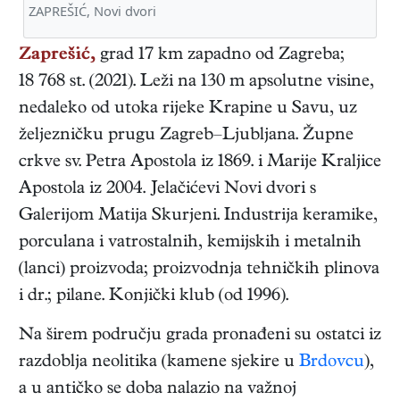
ZAPREŠIĆ, Novi dvori
Zaprešić,
grad 17 km zapadno od Zagreba;
18 768 st. (2021). Leži na 130 m apsolutne visine,
nedaleko od utoka rijeke Krapine u Savu, uz
željezničku prugu Zagreb–Ljubljana. Župne
crkve sv. Petra Apostola iz 1869. i Marije Kraljice
Apostola iz 2004. Jelačićevi Novi dvori s
Galerijom Matija Skurjeni. Industrija keramike,
porculana i vatrostalnih, kemijskih i metalnih
(lanci) proizvoda; proizvodnja tehničkih plinova
i dr.; pilane. Konjički klub (od 1996).
Na širem području grada pronađeni su ostatci iz
razdoblja neolitika (kamene sjekire u
Brdovcu
),
a u antičko se doba nalazio na važnoj