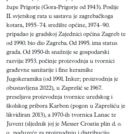
župe Prigorje (Gora-Prigorje od 1943). Poslije
II. svjetskog rata u sastavu je zagrebačkoga
kotara, 1955–74. središte općine, 1974–90.
pripadao je gradskoj Zajednici općina Zagreb te
od 1990. bio dio Zagreba. Od 1995. ima status
grada. Od 1950-ih snažnije se gospodarski
razvija: 1953. počinje proizvodnja u tvornici
građevne sanitarije i fine keramike
Jugokeramika (od 1991. Inker; proizvodnja je
obustavljena 2022), u Zaprešić se 1967.
preseljava proizvodnja tvornice uredskog i
školskog pribora Karbon (pogon u Zaprešiću je
likvidiran 2013), a 1970-ih tvornica Lanac te
Juvent (sljednik joj je Messer Croatia plin d. o.
o., poduzeće za proizvodnju i distribuciju