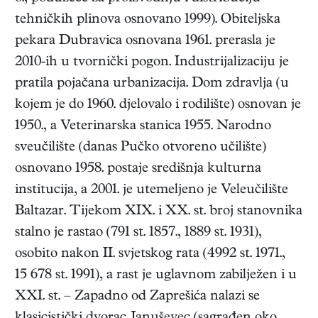
tehničkih plinova osnovano 1999). Obiteljska
pekara Dubravica osnovana 1961. prerasla je
2010-ih u tvornički pogon. Industrijalizaciju je
pratila pojačana urbanizacija. Dom zdravlja (u
kojem je do 1960. djelovalo i rodilište) osnovan je
1950., a Veterinarska stanica 1955. Narodno
sveučilište (danas Pučko otvoreno učilište)
osnovano 1958. postaje središnja kulturna
institucija, a 2001. je utemeljeno je Veleučilište
Baltazar. Tijekom XIX. i XX. st. broj stanovnika
stalno je rastao (791 st. 1857., 1889 st. 1931),
osobito nakon II. svjetskog rata (4992 st. 1971.,
15 678 st. 1991), a rast je uglavnom zabilježen i u
XXI. st. – Zapadno od Zaprešića nalazi se