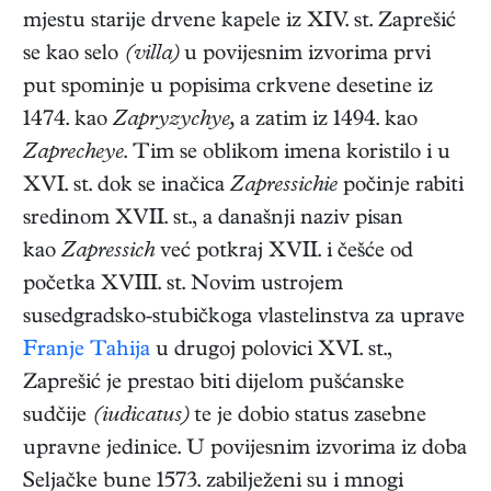
mjestu starije drvene kapele iz XIV. st. Zaprešić
se kao selo
(villa)
u povijesnim izvorima prvi
put spominje u popisima crkvene desetine iz
1474. kao
Zapryzychye,
a zatim iz 1494. kao
Zaprecheye
. Tim se oblikom imena koristilo i u
XVI. st. dok se inačica
Zapressichie
počinje rabiti
sredinom XVII. st., a današnji naziv pisan
kao
Zapressich
već potkraj XVII. i češće od
početka XVIII. st. Novim ustrojem
susedgradsko-stubičkoga vlastelinstva za uprave
Franje Tahija
u drugoj polovici XVI. st.,
Zaprešić je prestao biti dijelom pušćanske
sudčije
(iudicatus)
te je dobio status zasebne
upravne jedinice. U povijesnim izvorima iz doba
Seljačke bune 1573. zabilježeni su i mnogi