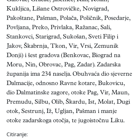
Galovac, Gračac, Jasenice, Kali, Kolan,
Kukljica, Lišane Ostrovičke, Novigrad,
Pakoštane, Pašman, Polača, Poličnik, Posedarje,
Povljana, Preko, Privlaka, Ražanac, Sali,
Stankovci, Starigrad, Sukošan, Sveti Filip i
Jakov, Škabrnja, Tkon, Vir, Vrsi, Zemunik
Donji) i šest gradova (Benkovac, Biograd na
Moru, Nin, Obrovac, Pag, Zadar). Zadarska
županija ima 234 naselja. Obuhvaća dio sjeverne
Dalmacije, odnosno Ravne kotare, Bukovicu,
dio Dalmatinske zagore, otoke Pag, Vir, Maun,
Premudu, Silbu, Olib, Škardu, Ist, Molat, Dugi
otok, Sestrunj, Iž, Ugljan, Pašman i manje
otoke zadarskoga otočja, te jugoistočnu Liku.
Citiranje: