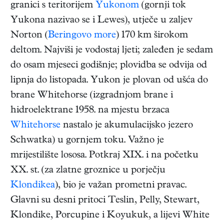
granici s teritorijem
Yukonom
(gornji tok
Yukona nazivao se i Lewes), utječe u zaljev
Norton (
Beringovo more
) 170 km širokom
deltom. Najviši je vodostaj ljeti; zaleđen je sedam
do osam mjeseci godišnje; plovidba se odvija od
lipnja do listopada. Yukon je plovan od ušća do
brane Whitehorse (izgradnjom brane i
hidroelektrane 1958. na mjestu brzaca
Whitehorse
nastalo je akumulacijsko jezero
Schwatka) u gornjem toku. Važno je
mrijestilište lososa. Potkraj XIX. i na početku
XX. st. (za zlatne groznice u porječju
Klondikea
), bio je važan prometni pravac.
Glavni su desni pritoci Teslin, Pelly, Stewart,
Klondike, Porcupine i Koyukuk, a lijevi White