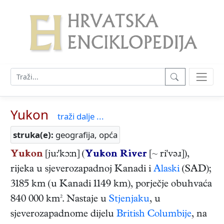
Yukon
traži dalje ...
struka(e):
geografija, opća
Yukon
[ju:'kɔ:n] (
Yukon River
[~ ri'vəɹ]),
rijeka u sjeverozapadnoj Kanadi i
Alaski
(SAD);
3185 km (u Kanadi 1149 km), porječje obuhvaća
840 000 km². Nastaje u
Stjenjaku
, u
sjeverozapadnome dijelu
British Columbije
, na