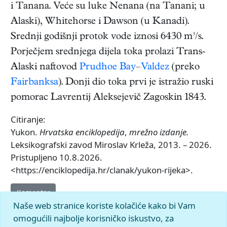
i Tanana. Veće su luke Nenana (na Tanani; u
Alaski), Whitehorse i Dawson (u Kanadi).
Srednji godišnji protok vode iznosi 6430 m³/s.
Porječjem srednjega dijela toka prolazi Trans-
Alaski naftovod
Prudhoe Bay
–
Valdez
(preko
Fairbanksa
). Donji dio toka prvi je istražio ruski
pomorac Lavrentij Aleksejevič Zagoskin 1843.
Citiranje:
Yukon.
Hrvatska enciklopedija
,
mrežno izdanje.
Leksikografski zavod Miroslav Krleža, 2013. – 2026.
Pristupljeno 10.8.2026.
<https://enciklopedija.hr/clanak/yukon-rijeka>.
Komentar
Naše web stranice koriste kolačiće kako bi Vam
omogućili najbolje korisničko iskustvo, za