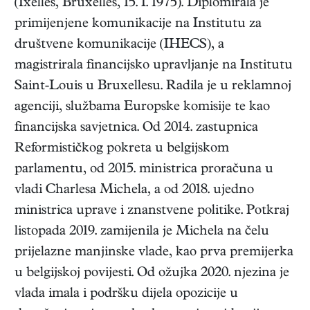
(
Ixelles, Bruxelles
,
15. I. 1975
). Diplomirala je
primijenjene komunikacije na Institutu za
društvene komunikacije (IHECS), a
magistrirala financijsko upravljanje na Institutu
Saint-Louis u Bruxellesu. Radila je u reklamnoj
agenciji, službama Europske komisije te kao
financijska savjetnica. Od 2014. zastupnica
Reformističkog pokreta u belgijskom
parlamentu, od 2015. ministrica proračuna u
vladi Charlesa Michela, a od 2018. ujedno
ministrica uprave i znanstvene politike. Potkraj
listopada 2019. zamijenila je Michela na čelu
prijelazne manjinske vlade, kao prva premijerka
u belgijskoj povijesti. Od ožujka 2020. njezina je
vlada imala i podršku dijela opozicije u