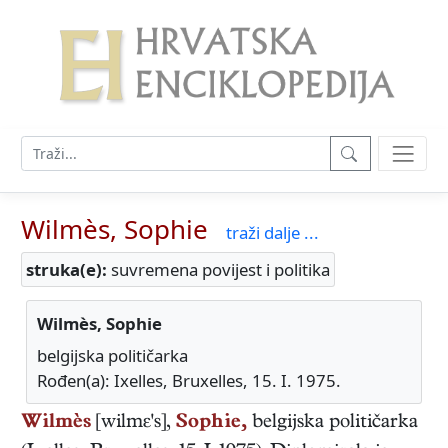
Wilmès, Sophie
traži dalje ...
struka(e):
suvremena povijest i politika
Wilmès, Sophie
belgijska političarka
Rođen(a): Ixelles, Bruxelles, 15. I. 1975.
Wilmès
[wilmɛ's],
Sophie,
belgijska
političarka