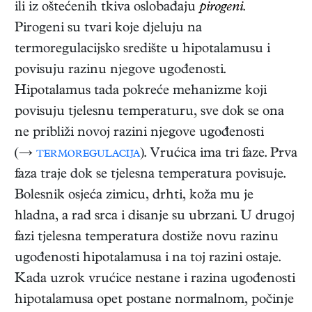
ili iz oštećenih tkiva oslobađaju
pirogeni
.
Pirogeni su tvari koje djeluju na
termoregulacijsko središte u hipotalamusu i
povisuju razinu njegove ugođenosti.
Hipotalamus tada pokreće mehanizme koji
povisuju tjelesnu temperaturu, sve dok se ona
ne približi novoj razini njegove ugođenosti
(→
termoregulacija
). Vrućica ima tri faze. Prva
faza traje dok se tjelesna temperatura povisuje.
Bolesnik osjeća zimicu, drhti, koža mu je
hladna, a rad srca i disanje su ubrzani. U drugoj
fazi tjelesna temperatura dostiže novu razinu
ugođenosti hipotalamusa i na toj razini ostaje.
Kada uzrok vrućice nestane i razina ugođenosti
hipotalamusa opet postane normalnom, počinje