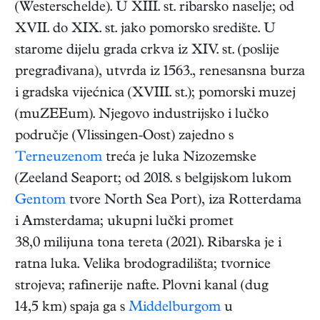
(Westerschelde). U XIII. st. ribarsko naselje; od
XVII. do XIX. st. jako pomorsko središte. U
starome dijelu grada crkva iz XIV. st. (poslije
pregrađivana), utvrda iz 1563., renesansna burza
i gradska vijećnica (XVIII. st.); pomorski muzej
(muZEEum). Njegovo industrijsko i lučko
područje (Vlissingen-Oost) zajedno s
Terneuzenom
treća je luka Nizozemske
(Zeeland Seaport; od 2018. s belgijskom lukom
Gentom
tvore North Sea Port), iza Rotterdama
i Amsterdama; ukupni lučki promet
38,0 milijuna tona tereta (2021). Ribarska je i
ratna luka. Velika brodogradilišta; tvornice
strojeva; rafinerije nafte. Plovni kanal (dug
14,5 km) spaja ga s
Middelburgom
u