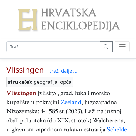
Vlissingen
traži dalje ...
struka(e):
geografija, opća
Vlissingen
[vli'siŋə], grad, luka i morsko
kupalište u pokrajini
Zeeland
, jugozapadna
Nizozemska; 44 585 st. (2023). Leži na južnoj
obali poluotoka (do XIX. st. otok) Walcherena,
u glavnom zapadnom rukavu estuarija
Schelde