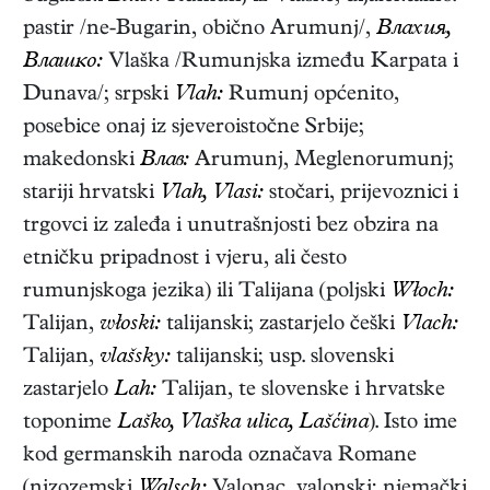
pastir /ne-Bugarin, obično Arumunj/,
Влахия,
Влашко:
Vlaška /Rumunjska između Karpata i
Dunava/; srpski
Vlah:
Rumunj općenito,
posebice onaj iz sjeveroistočne Srbije;
makedonski
Влав:
Arumunj, Meglenorumunj;
stariji hrvatski
Vlah, Vlasi:
stočari, prijevoznici i
trgovci iz zaleđa i unutrašnjosti bez obzira na
etničku pripadnost i vjeru, ali često
rumunjskoga jezika) ili Talijana (poljski
Włoch:
Talijan,
włoski:
talijanski; zastarjelo češki
Vlach:
Talijan,
vlašsky:
talijanski; usp. slovenski
zastarjelo
Lah:
Talijan, te slovenske i hrvatske
toponime
Laško, Vlaška ulica, Lašćina
). Isto ime
kod germanskih naroda označava Romane
(nizozemski
Walsch:
Valonac, valonski; njemački