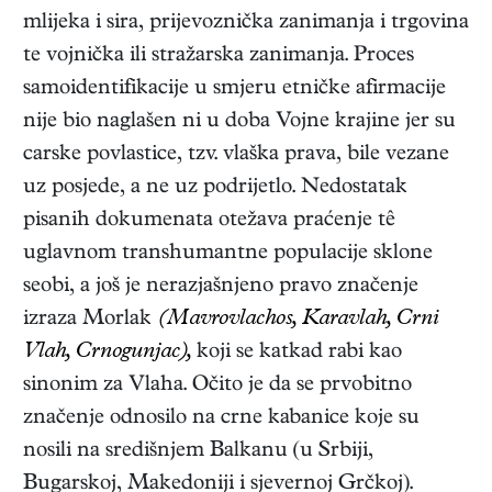
mlijeka i sira, prijevoznička zanimanja i trgovina
te vojnička ili stražarska zanimanja. Proces
samoidentifikacije u smjeru etničke afirmacije
nije bio naglašen ni u doba Vojne krajine jer su
carske povlastice, tzv. vlaška prava, bile vezane
uz posjede, a ne uz podrijetlo. Nedostatak
pisanih dokumenata otežava praćenje tê
uglavnom transhumantne populacije sklone
seobi, a još je nerazjašnjeno pravo značenje
izraza Morlak
(Mavrovlachos, Karavlah, Crni
Vlah, Crnogunjac),
koji se katkad rabi kao
sinonim za Vlaha. Očito je da se prvobitno
značenje odnosilo na crne kabanice koje su
nosili na središnjem Balkanu (u Srbiji,
Bugarskoj, Makedoniji i sjevernoj Grčkoj).