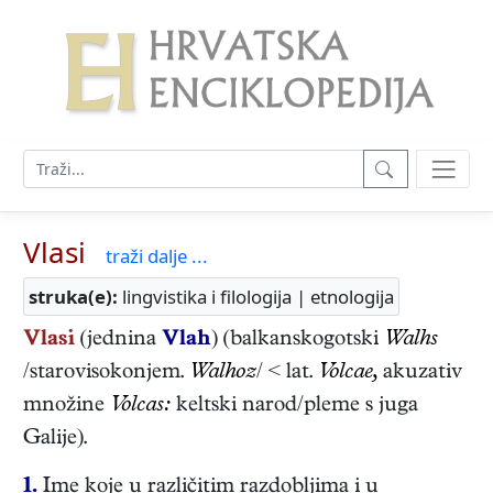
Vlasi
traži dalje ...
struka(e):
lingvistika i filologija | etnologija
Vlasi
(jednina
Vlah
) (balkanskogotski
Walhs
/starovisokonjem.
Walhoz
/ < lat.
Volcae,
akuzativ
množine
Volcas:
keltski narod/pleme s juga
Galije).
1.
Ime koje u različitim razdobljima i u