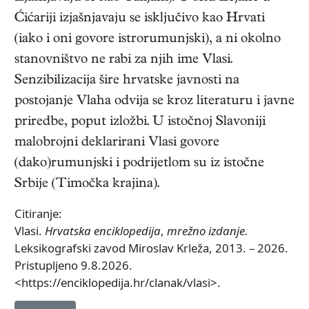
Ćićariji izjašnjavaju se isključivo kao Hrvati
(iako i oni govore istrorumunjski), a ni okolno
stanovništvo ne rabi za njih ime Vlasi.
Senzibilizacija šire hrvatske javnosti na
postojanje Vlaha odvija se kroz literaturu i javne
priredbe, poput izložbi. U istočnoj Slavoniji
malobrojni deklarirani Vlasi govore
(dako)rumunjski i podrijetlom su iz istočne
Srbije (Timočka krajina).
Citiranje:
Vlasi.
Hrvatska enciklopedija
,
mrežno izdanje.
Leksikografski zavod Miroslav Krleža, 2013. – 2026.
Pristupljeno 9.8.2026.
<https://enciklopedija.hr/clanak/vlasi>.