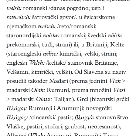
welsh:
romanski /danas pogrdno; usp. i
rotwelsch:
šatrovački govor/, u švicarskome
njemačkom
welsch:
/reto/romanski;
staronordijski
valskr:
romanski; švedski
välsk:
prekomorski, tuđi, strani) ili, u Britaniji, Kelte
(staroengleski
wilisc:
kimrički, velški; strani;
engleski
Welsh:
/keltski/ stanovnik Britanije,
Velšanin, kimrički, velški). Od Slavena su naziv
posudili također Mađari (prema jednini
Vlah
>
mađarski
Olah:
Rumunj, prema množini
Vlasi
> mađarski
Olasz:
Talijan), Grci (bizantski grčki
Βλάχοι:
Rumunji i Arumunji; novogrčki
Βλάχος:
/cincarski/ pastir;
βλαχιά:
stanovništvo
Vlaške; pastiri, stočari; grubost, neotesanost),