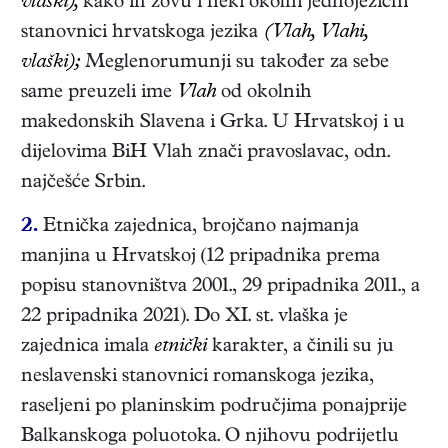
vlåški),
kako ih zovu i neki okolni jednojezični
stanovnici hrvatskoga jezika
(Vlah, Vlahi,
vlaški);
Meglenorumunji su također za sebe
same preuzeli ime
Vlah
od okolnih
makedonskih Slavena i Grka. U Hrvatskoj i u
dijelovima BiH Vlah znači pravoslavac, odn.
najčešće Srbin.
2.
Etnička zajednica, brojčano najmanja
manjina u Hrvatskoj (12 pripadnika prema
popisu stanovništva 2001., 29 pripadnika 2011., a
22 pripadnika 2021). Do XI. st. vlaška je
zajednica imala
etnički
karakter, a činili su ju
neslavenski stanovnici romanskoga jezika,
raseljeni po planinskim područjima ponajprije
Balkanskoga poluotoka. O njihovu podrijetlu