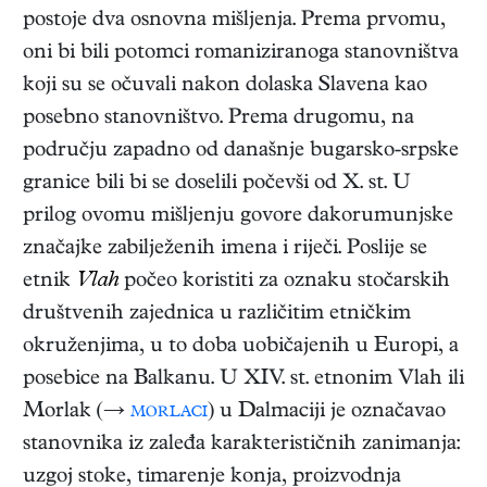
postoje dva osnovna mišljenja. Prema prvomu,
oni bi bili potomci romaniziranoga stanovništva
koji su se očuvali nakon dolaska Slavena kao
posebno stanovništvo. Prema drugomu, na
području zapadno od današnje bugarsko-srpske
granice bili bi se doselili počevši od X. st. U
prilog ovomu mišljenju govore dakorumunjske
značajke zabilježenih imena i riječi. Poslije se
etnik
Vlah
počeo koristiti za oznaku stočarskih
društvenih zajednica u različitim etničkim
okruženjima, u to doba uobičajenih u Europi, a
posebice na Balkanu. U XIV. st. etnonim Vlah ili
Morlak (→
morlaci
) u Dalmaciji je označavao
stanovnika iz zaleđa karakterističnih zanimanja:
uzgoj stoke, timarenje konja, proizvodnja