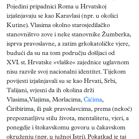
Pojedini pripadnici Roma u Hrvatskoj
izjašnjavaju se kao Karavlasi (npr. u okolici
Kutine). Vlasima okolno starosjedilačko
stanovništvo zove i neke stanovnike Žumberka,
isprva pravoslavne, a zatim grkokatoličke vjere,
budući da su na tom području došljaci od
XVI. st. Hrvatske »vlaške« zajednice uglavnom
nisu razvile svoj nacionalni identitet. Tijekom
povijesti izjašnjavali su se kao Hrvati, Srbi,
Talijani, svjesni da ih okolina drži
Vlasima,Vlajima, Morlacima,
Ćićima
,
Ćiribirima, ili pak pravoslavcima, prema (nekoć)
prepoznatljivu stilu života, mentalitetu, vjeri, a
ponegdje i štokavskomu govoru u čakavskom
okruženju (npr. u južnoj Istri). Pokatkad je taj