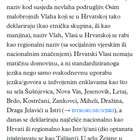
naziv kod susjeda nevlaha podrugljiv. Osim
malobrojnih Vlaha koji se u Hrvatskoj tako
deklariraju (kao etnička skupina, ili kao
manjina), naziv Vlah, Vlasi u Hrvatskoj se rabi
kao regionalni naziv (sa socijalnim vjerskim ili
nacionalnim značenjem). Hrvatski Vlasi nemaju
matičnu domovinu, a ni standardiziranoga
jezika nego samo svakodnevnu uporabu
jezika/govora u izdvojenim enklavama kao što
su sela Šušnjevica, Nova Vas, Jesenovik, Letaj,
Brdo, Kostrčani, Zankovci, Miheli, Dražina,
Draga Jelavići u Istri (→
istrorumunjski
), a
danas se deklariraju najčešće nacionalno kao
Hrvati ili regionalno kao Istr/ij/ani (dio optanata
izjašnjavaju se kao Talijani). U selu Žejane u