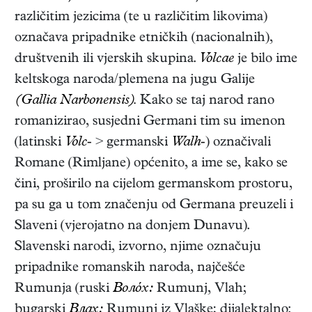
različitim jezicima (te u različitim likovima)
označava pripadnike etničkih (nacionalnih),
društvenih ili vjerskih skupina.
Volcae
je bilo ime
keltskoga naroda/plemena na jugu Galije
(Gallia Narbonensis).
Kako se taj narod rano
romanizirao, susjedni Germani tim su imenon
(latinski
Volc-
> germanski
Walh-
) označivali
Romane (Rimljane) općenito, a ime se, kako se
čini, proširilo na cijelom germanskom prostoru,
pa su ga u tom značenju od Germana preuzeli i
Slaveni (vjerojatno na donjem Dunavu).
Slavenski narodi, izvorno, njime označuju
pripadnike romanskih naroda, najčešće
Rumunja (ruski
Вoлóх:
Rumunj, Vlah;
bugarski
Влах:
Rumunj iz Vlaške; dijalektalno: