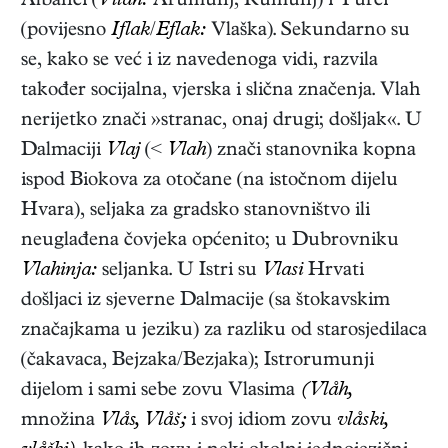
Albanci (
Vllah:
Arumunj, Rumunj) i Turci
(povijesno
Iflak
/
Eflak:
Vlaška). Sekundarno su
se, kako se već i iz navedenoga vidi, razvila
također socijalna, vjerska i slična značenja. Vlah
nerijetko znači »stranac, onaj drugi; došljak«. U
Dalmaciji
Vlaj
(<
Vlah
) znači stanovnika kopna
ispod Biokova za otočane (na istočnom dijelu
Hvara), seljaka za gradsko stanovništvo ili
neuglađena čovjeka općenito; u Dubrovniku
Vlahinja:
seljanka. U Istri su
Vlasi
Hrvati
došljaci iz sjeverne Dalmacije (sa štokavskim
značajkama u jeziku) za razliku od starosjedilaca
(čakavaca, Bejzaka/Bezjaka); Istrorumunji
dijelom i sami sebe zovu Vlasima
(Vlåh,
množina
Vlås, Vlåš;
i svoj idiom zovu
vlåski,