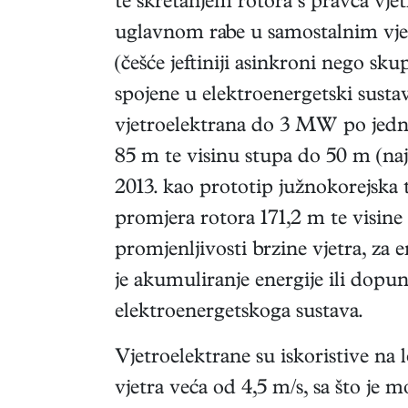
te skretanjem rotora s pravca vjet
uglavnom rabe u samostalnim vje
(češće jeftiniji asinkroni nego sku
spojene u elektroenergetski susta
vjetroelektrana do 3 MW po jedno
85 m te visinu stupa do 50 m (naj
2013. kao prototip južnokorejska
promjera rotora 171,2 m te visine
promjenljivosti brzine vjetra, za 
je akumuliranje energije ili dopu
elektroenergetskoga sustava.
Vjetroelektrane su iskoristive na 
vjetra veća od 4,5 m/s, sa što je 