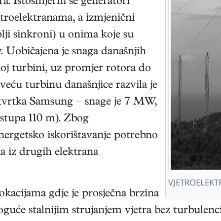
ra. Istosmjerni se generatori
troelektranama, a izmjenični
plji sinkroni) u onima koje su
v. Uobičajena je snaga današnjih
j turbini, uz promjer rotora do
veću turbinu današnjice razvila je
 tvrtka Samsung – snage je 7 MW,
 stupa 110 m). Zbog
energetsko iskorištavanje potrebno
na iz drugih elektrana
VJETROELEKTR
lokacijama gdje je prosječna brzina
moguće stalnijim strujanjem vjetra bez turbulenc