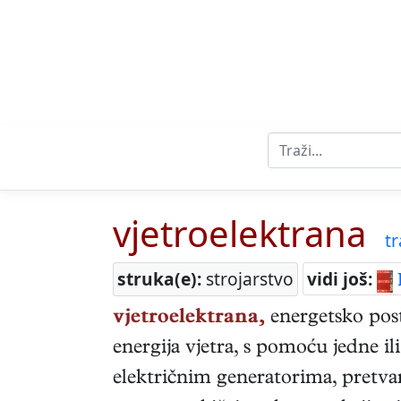
vjetroelektrana
tr
struka(e):
strojarstvo
vidi još:
vjetroelektrana,
energetsko post
energija vjetra, s pomoću jedne il
električnim generatorima, pretvar