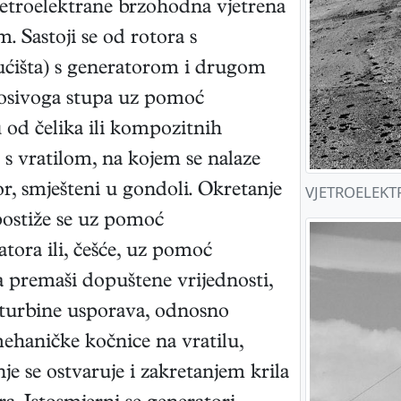
jetroelektrane brzohodna vjetrena
 Sastoji se od rotora s
kućišta) s generatorom i drugom
osivoga stupa uz pomoć
u od čelika ili kompozitnih
 s vratilom, na kojem se nalaze
r, smješteni u gondoli. Okretanje
VJETROELEKTR
postiže se uz pomoć
tora ili, češće, uz pomoć
a premaši dopuštene vrijednosti,
se turbine usporava, odnosno
ehaničke kočnice na vratilu,
je se ostvaruje i zakretanjem krila