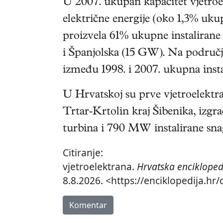
U 2007. ukupan kapacitet vjetroe
električne energije (oko 1,3% uk
proizvela 61% ukupne instaliran
i Španjolska (15 GW). Na području
između 1998. i 2007. ukupna insta
U Hrvatskoj su prve vjetroelektr
Trtar-Krtolin kraj Šibenika, izgr
turbina i 790 MW instalirane snag
Citiranje:
vjetroelektrana.
Hrvatska encikloped
8.8.2026. <https://enciklopedija.hr/
Komentar