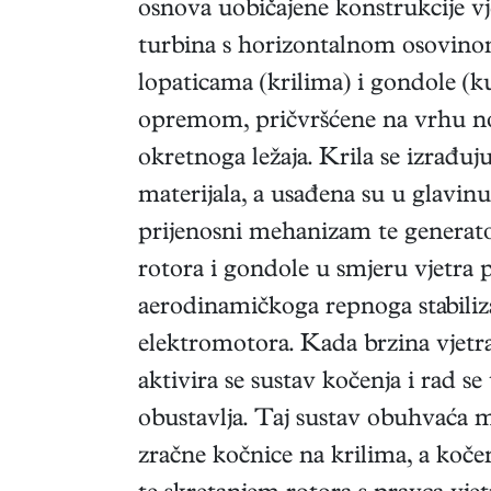
osnova uobičajene konstrukcije v
turbina s horizontalnom osovinom.
lopaticama (krilima) i gondole (
opremom, pričvršćene na vrhu n
okretnoga ležaja. Krila se izrađuj
materijala, a usađena su u glavinu
prijenosni mehanizam te generato
rotora i gondole u smjeru vjetra 
aerodinamičkoga repnoga stabiliza
elektromotora. Kada brzina vjetr
aktivira se sustav kočenja i rad 
obustavlja. Taj sustav obuhvaća m
zračne kočnice na krilima, a kočen