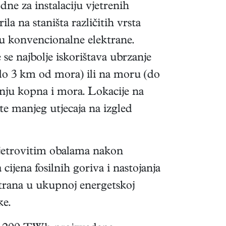
dne za instalaciju vjetrenih
la na staništa različitih vrsta
aju konvencionalne elektrane.
se najbolje iskorištava ubrzanje
 (do 3 km od mora) ili na moru (do
anju kopna i mora. Lokacije na
e manjeg utjecaja na izgled
vjetrovitim obalama nakon
cijena fosilnih goriva i nastojanja
ektrana u ukupnoj energetskoj
ke.