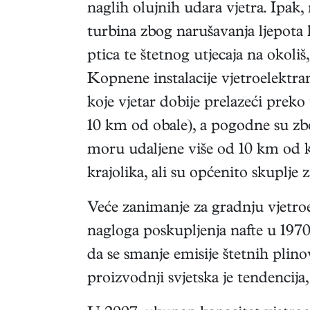
naglih olujnih udara vjetra. Ipak,
turbina zbog narušavanja ljepota kr
ptica te štetnog utjecaja na okoli
Kopnene instalacije vjetroelektran
koje vjetar dobije prelazeći preko
10 km od obale), a pogodne su zbo
moru udaljene više od 10 km od ko
krajolika, ali su općenito skuplje 
Veće zanimanje za gradnju vjetro
nagloga poskupljenja nafte u 1970-
da se smanje emisije štetnih plino
proizvodnji svjetska je tendencija