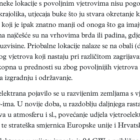
 neke lokacije s povoljnim vjetrovima nisu pogo
ajolika, utjecaja buke što ju stvara okretanje kri
š, koji je ipak znatno manji od onoga što ga im
a najčešće su na vrhovima brda ili padina, gdje 
 uzvisine. Priobalne lokacije nalaze se na obali
g vjetrova koji nastaju pri različitom zagrijav
pna u prednosti su zbog povoljnijih vjetrova t
za izgradnju i održavanje.
elektrana pojavilo se u razvijenim zemljama s 
ima. U novije doba, u razdoblju daljnjega rasta 
va u atmosferu i sl., povećanje udjela vjetroel
, te strateška smjernica Europske unije i Hrvats