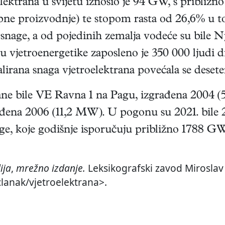
lektrana u svijetu iznosio je 94 GW, s pribli
upne proizvodnje) te stopom rasta od 26,6% u t
e snage, a od pojedinih zemalja vodeće su bi
 vjetroenergetike zaposleno je 350 000 ljudi dil
lirana snaga vjetroelektrana povećala se desete
ane bile VE Ravna 1 na Pagu, izgrađena 2004 (
ađena 2006 (11,2 MW). U pogonu su 2021. bile 2
e, koje godišnje isporučuju približno 1788 GW
ija
,
mrežno izdanje.
Leksikografski zavod Miroslav 
clanak/vjetroelektrana>.