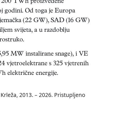
žno 200 TWh proizvedene
oj godini. Od toga je Europa
le Njemačka (22 GW), SAD (16 GW)
jem svijeta, a u razdoblju
rostruko.
5,95 MW instalirane snage), i VE
4 vjetroelektrane s 325 vjetrenih
h električne energije.
Krleža, 2013. – 2026. Pristupljeno