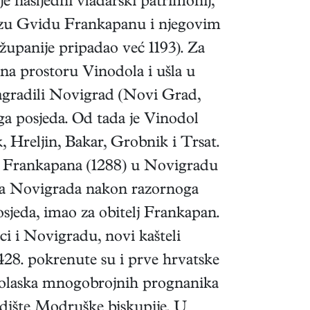
je nasljedni vladarski patrimonij,
knezu Gvidu Frankapanu i njegovim
upanije pripadao već 1193). Za
a na prostoru Vinodola i ušla u
sagradili Novigrad (Novi Grad,
ga posjeda. Od tada je Vinodol
 Hreljin, Bakar, Grobnik i Trsat.
a Frankapana (1288) u Novigradu
va Novigrada nakon razornoga
posjeda, imao za obitelj Frankapan.
ici i Novigradu, novi kašteli
428. pokrenute su i prve hrvatske
 dolaska mnogobrojnih prognanika
redište Modruške biskupije. U