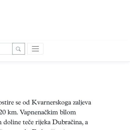
stire se od Kvarnerskoga zaljeva
o 20 km. Vapnenačkim bȉlom
m doline teče rijeka Dubračina, a