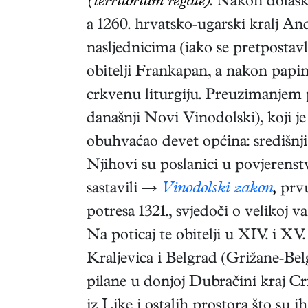
(territorium regale)
. Nakon dolaska
a 1260. hrvatsko-ugarski kralj A
nasljednicima (iako se pretposta
obitelji Frankapan, a nakon papina
crkvenu liturgiju. Preuzimanjem 
današnji Novi Vinodolski), koji 
obuhvaćao devet općina: središnji
Njihovi su poslanici u povjeren
sastavili →
Vinodolski zakon
,
prvu
potresa 1321., svjedoči o velikoj v
Na poticaj te obitelji u XIV. i XV
Kraljevica i Belgrad (Grižane-Bel
pilane u donjoj Dubračini kraj C
iz Like i ostalih prostora što su 