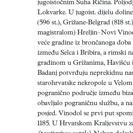
jugoistočnim Suha Ričina. Poljodje
Lokvarke. U jugoist. dijelu doline 
(596 st.), Grižane-Belgrad (818 s
magistralom) Hreljin–Novi Vinodo
veće gradine iz brončanoga dob
između Selca i Bribira, a rimski
gradinom u Grižanima, Havišću i 
Badanj potvrđuju neprekidnu nasel
starohrvatske nekropole u Velom D
pogranično područje između bizan
obavljalo pograničnu službu, a na
posjed. Vinodol se prvi put spom
1185. U Hrvatskom Kraljevstvu za