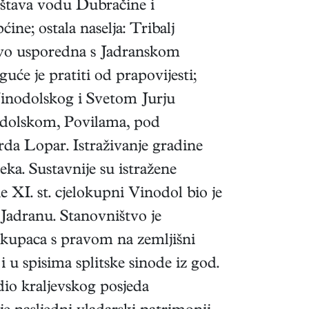
rištava vodu Dubračine i
ćine; ostala naselja: Tribalj
otovo usporedna s Jadranskom
e je pratiti od prapovijesti;
inodolskog i Svetom Jurju
nodolskom, Povilama, pod
da Lopar. Istraživanje gradine
ka. Sustavnije su istražene
 XI. st. cjelokupni Vinodol bio je
Jadranu. Stanovništvo je
zakupaca s pravom na zemljišni
 i u spisima splitske sinode iz god.
io kraljevskog posjeda