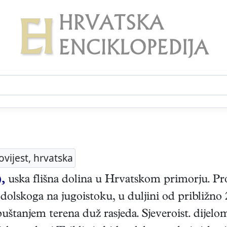
ovijest, hrvatska
,
uska flišna dolina u Hrvatskom primorju. Pro
olskoga na jugoistoku, u duljini od približn
uštanjem terena duž rasjeda. Sjeveroist. dijelo