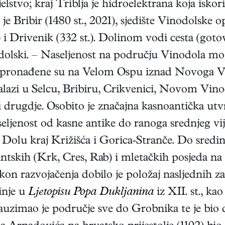
lstvo; kraj Triblja je hidroelektrana koja isko
je Bribir (1480 st., 2021), sjedište Vinodolske op
t.) i Drivenik (332 st.). Dolinom vodi cesta (g
lski. – Naseljenost na području Vinodola moguć
a pronađene su na Velom Ospu iznad Novoga V
 nalazi u Selcu, Bribiru, Crikvenici, Novom Vi
drugdje. Osobito je značajna kasnoantička utvr
jenost od kasne antike do ranoga srednjeg vije
olu kraj Križišća i Gorica-Stranče. Do sredine
tskih (Krk, Cres, Rab) i mletačkih posjeda na 
kon razvojačenja dobilo je položaj nasljednih 
inje u
Ljetopisu Popa Dukljanina
iz XII. st., kao
uzimao je područje sve do Grobnika te je bio d