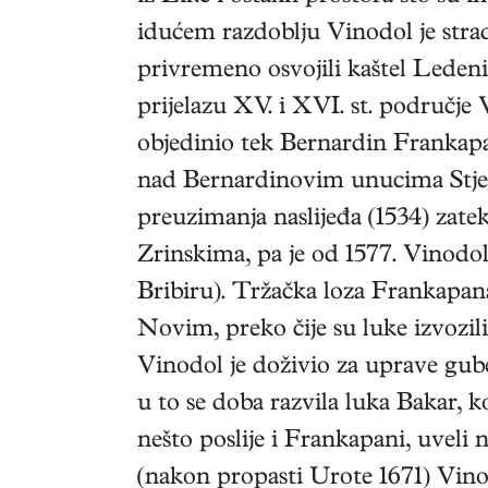
idućem razdoblju Vinodol je strad
privremeno osvojili kaštel Ledeni
prijelazu XV. i XVI. st. područje
objedinio tek Bernardin Frankapa
nad Bernardinovim unucima Stjep
preuzimanja naslijeđa (1534) zate
Zrinskima, pa je od 1577. Vinodol 
Bribiru). Tržačka loza Frankapana
Novim, preko čije su luke izvozili
Vinodol je doživio za uprave guber
u to se doba razvila luka Bakar, 
nešto poslije i Frankapani, uvel
(nakon propasti Urote 1671) Vinod