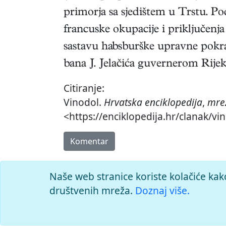
primorja sa sjedištem u Trstu. Po
francuske okupacije i priključen
sastavu habsburške upravne pokraj
bana J. Jelačića guvernerom Rijek
Citiranje:
Vinodol.
Hrvatska enciklopedija
,
mrež
<https://enciklopedija.hr/clanak/vi
Komentar
Naše web stranice koriste kolačiće kak
društvenih mreža.
Doznaj više.