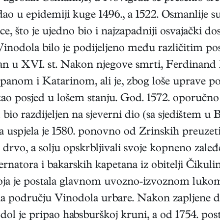
ao u epidemiji kuge 1496., a 1522. Osmanlije su
ce, što je ujedno bio i najzapadniji osvajački
 Vinodola bilo je podijeljeno među različitim p
n u XVI. st. Nakon njegove smrti, Ferdinand I
anom i Katarinom, ali je, zbog loše uprave po
kao posjed u lošem stanju. God. 1572. oporučno 
bio razdijeljen na sjeverni dio (sa sjedištem u B
 uspjela je 1580. ponovno od Zrinskih preuzet
 drvo, a solju opskrbljivali svoje kopneno zale
natora i bakarskih kapetana iz obitelji Čikulin,
koja je postala glavnom uvozno-izvoznom lukom 
i na području Vinodola urbare. Nakon zapljene 
ol je pripao habsburškoj kruni, a od 1754. post