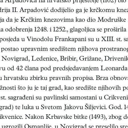
 Arpadovića na hrvatsko prijestolje (1102) bio 
ndrija II. Arpadović dodijelio ga je krčkomu 
vlja da je Krčkim knezovima kao dio Modruške ž
 odobrenja 1248. i 1252., glagoljica se proširil
posjeda u Vinodolu Frankapani su u XIII. st. 
je postao upravnim središtem njihova prostrano
 Novigrad, Ledenice, Bribir, Grižane, Drivenik,
stvu od 42 člana pod predsjedavanjem Leonard
 hrvatsku zbirku pravnih propisa. Brza obno
ažnosti što ju je taj grad, kao središte njihovih 
. st. sagrađeni su pavlinski samostani u Crikven
grad) te luka u Svetom Jakovu Šiljevici. God. 1
rikvenice. Nakon Krbavske bitke (1493), zbog
ih ugrozili Osmanlije, u Novigrad se preselilo s