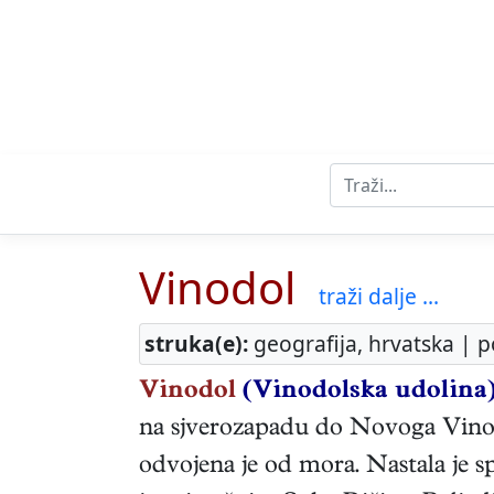
Vinodol
traži dalje ...
struka(e):
geografija, hrvatska | p
Vinodol
(Vinodolska udolina)
na sjverozapadu do Novoga Vinod
odvojena je od mora. Nastala je sp