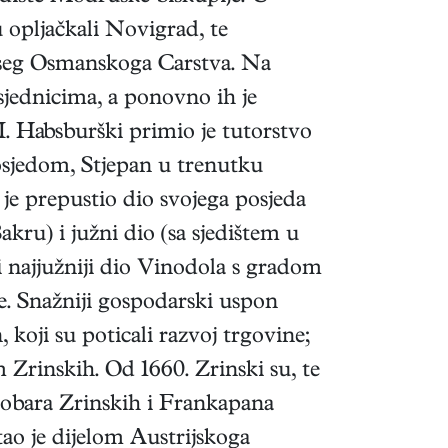
 opljačkali Novigrad, te
 doseg Osmanskoga Carstva. Na
osjednicima, a ponovno ih je
. Habsburški primio je tutorstvo
sjedom, Stjepan u trenutku
je prepustio dio svojega posjeda
akru) i južni dio (sa sjedištem u
i najjužniji dio Vinodola s gradom
đe. Snažniji gospodarski uspon
 koji su poticali razvoj trgovine;
Zrinskih. Od 1660. Zrinski su, te
dobara Zrinskih i Frankapana
ao je dijelom Austrijskoga