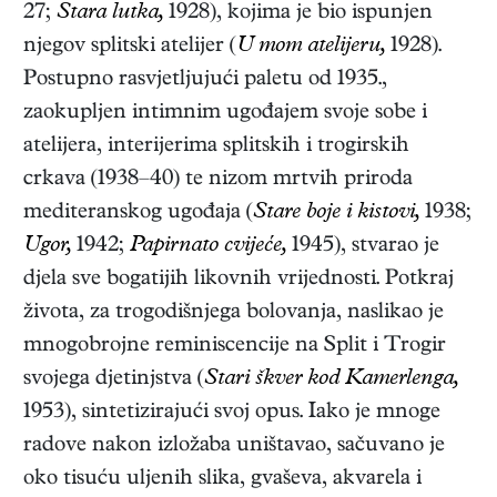
27;
Stara lutka,
1928), kojima je bio ispunjen
njegov splitski atelijer (
U mom atelijeru,
1928).
Postupno rasvjetljujući paletu od 1935.,
zaokupljen intimnim ugođajem svoje sobe i
atelijera, interijerima splitskih i trogirskih
crkava (1938–40) te nizom mrtvih priroda
mediteranskog ugođaja (
Stare boje i kistovi,
1938;
Ugor,
1942;
Papirnato cvijeće,
1945), stvarao je
djela sve bogatijih likovnih vrijednosti. Potkraj
života, za trogodišnjega bolovanja, naslikao je
mnogobrojne reminiscencije na Split i Trogir
svojega djetinjstva (
Stari škver kod Kamerlenga,
1953), sintetizirajući svoj opus. Iako je mnoge
radove nakon izložaba uništavao, sačuvano je
oko tisuću uljenih slika, gvaševa, akvarela i