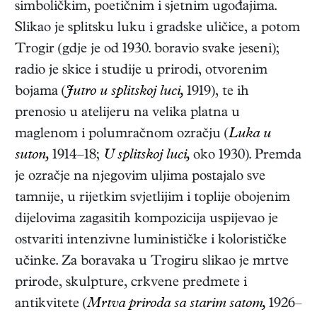
simboličkim, poetičnim i sjetnim ugođajima.
Slikao je splitsku luku i gradske uličice, a potom
Trogir (gdje je od 1930. boravio svake jeseni);
radio je skice i studije u prirodi, otvorenim
bojama (
Jutro u splitskoj luci,
1919), te ih
prenosio u atelijeru na velika platna u
maglenom i polumračnom ozračju (
Luka u
suton,
1914–18;
U splitskoj luci,
oko 1930). Premda
je ozračje na njegovim uljima postajalo sve
tamnije, u rijetkim svjetlijim i toplije obojenim
dijelovima zagasitih kompozicija uspijevao je
ostvariti intenzivne luminističke i kolorističke
učinke. Za boravaka u Trogiru slikao je mrtve
prirode, skulpture, crkvene predmete i
antikvitete (
Mrtva priroda sa starim satom,
1926–