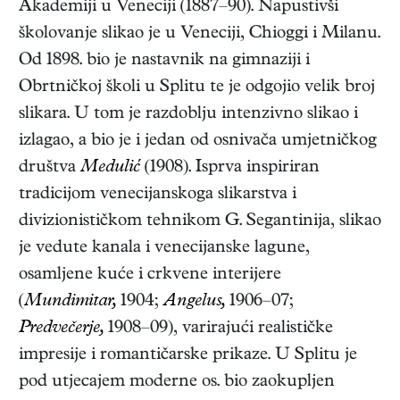
Akademiji u Veneciji (1887–90). Napustivši
školovanje slikao je u Veneciji, Chioggi i Milanu.
Od 1898. bio je nastavnik na gimnaziji i
Obrtničkoj školi u Splitu te je odgojio velik broj
slikara. U tom je razdoblju intenzivno slikao i
izlagao, a bio je i jedan od osnivača umjetničkog
društva
Medulić
(1908). Isprva inspiriran
tradicijom venecijanskoga slikarstva i
divizionističkom tehnikom G. Segantinija, slikao
je vedute kanala i venecijanske lagune,
osamljene kuće i crkvene interijere
(
Mundimitar,
1904;
Angelus,
1906–07;
Predvečerje,
1908–09), varirajući realističke
impresije i romantičarske prikaze. U Splitu je
pod utjecajem moderne os. bio zaokupljen