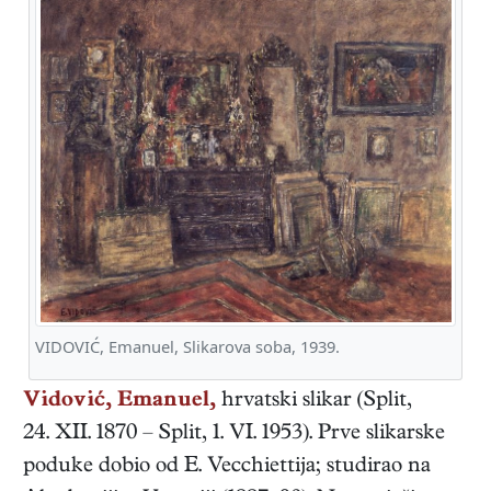
VIDOVIĆ, Emanuel, Slikarova soba, 1939.
Vidović, Emanuel,
hrvatski
slikar
(
Split
,
24. XII. 1870
–
Split
,
1. VI. 1953
). Prve slikarske
poduke dobio od E. Vecchiettija; studirao na