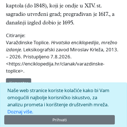
kaptola (do 1848), koji je ondje u XIV. st.
sagradio utvrđeni grad; pregrađivan je 1617., a
današnji izgled dobio je 1695.
Citiranje:
Varaždinske Toplice.
Hrvatska enciklopedija
,
mrežno
izdanje.
Leksikografski zavod Miroslav Krleža, 2013.
– 2026. Pristupljeno 7.8.2026.
<https://enciklopedija.hr/clanak/varazdinske-
toplice>.
Komentar
Naše web stranice koriste kolačiće kako bi Vam
omogućili najbolje korisničko iskustvo, za
analizu prometa i korištenje društvenih mreža.
Doznaj više.
Prihvati
© 2026.
Leksikografski zavod
Miroslav Krleža