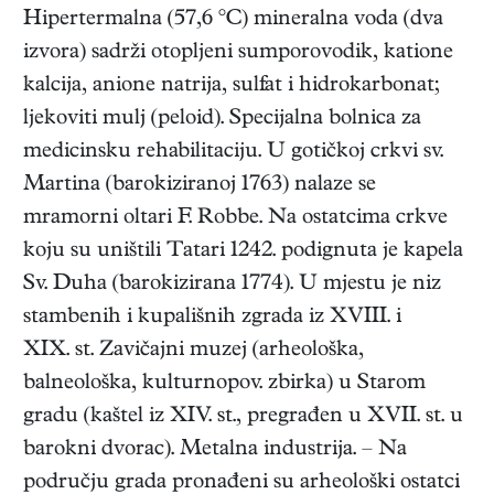
Hipertermalna (57,6 °C) mineralna voda (dva
izvora) sadrži otopljeni sumporovodik, katione
kalcija, anione natrija, sulfat i hidrokarbonat;
ljekoviti mulj (peloid). Specijalna bolnica za
medicinsku rehabilitaciju. U gotičkoj crkvi sv.
Martina (barokiziranoj 1763) nalaze se
mramorni oltari F. Robbe. Na ostatcima crkve
koju su uništili Tatari 1242. podignuta je kapela
Sv. Duha (barokizirana 1774). U mjestu je niz
stambenih i kupališnih zgrada iz XVIII. i
XIX. st. Zavičajni muzej (arheološka,
balneološka, kulturnopov. zbirka) u Starom
gradu (kaštel iz XIV. st., pregrađen u XVII. st. u
barokni dvorac). Metalna industrija. – Na
području grada pronađeni su arheološki ostatci