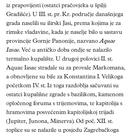
iz prapovijesti (ostatci pračovjeka u špilji
Gradišće). U III. st. pr. Kr. područje današnjega
grada naselili su ilirski Jasi, prema kojima je za
rimske vladavine, kada je naselje bilo u sastavu
provincije Gornje Panonije, nazvano
Aquae
Iasae
. Već u antičko doba ondje se nalazilo
termalno kupalište. U drugoj polovici II. st.
Aquae Iasae stradale su za provale Markomana,
a obnovljene su bile za Konstantina I. Velikoga
početkom IV. st. Iz toga razdoblja sačuvani su
ostatci kupališne zgrade s bazilikom, kamenom
opločenog foruma s trijemovima, te kapitolija s
hramovima posvećenim kapitolijskoj trijadi
(Jupiter, Junona, Minerva). Od poč. XII. st.
toplice su se nalazile u posjedu Zagrebačkoga