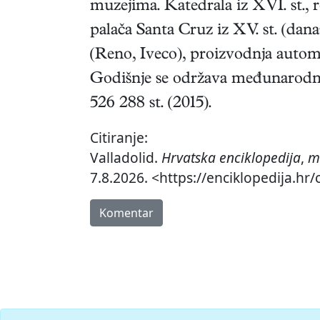
muzejima. Katedrala iz XVI. st., r
palača Santa Cruz iz XV. st. (dana
(Reno, Iveco), proizvodnja automo
Godišnje se održava međunarodni f
526 288 st. (2015).
Citiranje:
Valladolid.
Hrvatska enciklopedija
,
m
7.8.2026. <https://enciklopedija.hr/
Komentar