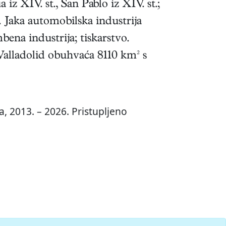
z XIV. st., San Pablo iz XIV. st.;
). Jaka automobilska industrija
ena industrija; tiskarstvo.
Valladolid obuhvaća 8110 km² s
, 2013. – 2026. Pristupljeno