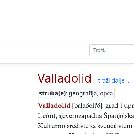
Valladolid
traži dalje ...
struka(e):
geografija, opća
Valladolid
[baļaδoli'δ], grad i u
León), sjeverozapadna Španjolska; 
Kulturno središte sa sveučilištem