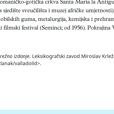
omaničko-gotička crkva Santa María la Antigua i
s sjedište sveučilišta i muzej afričke umjetnosti
bilskih guma, metalurgija, kemijska i prehramb
ilmski festival (Seminci; od 1956). Pokrajina 
režno izdanje.
Leksikografski zavod Miroslav Krleža
clanak/valladolid>.