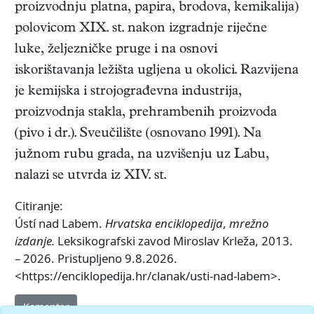
proizvodnju platna, papira, brodova, kemikalija)
polovicom XIX. st. nakon izgradnje riječne
luke, željezničke pruge i na osnovi
iskorištavanja ležišta ugljena u okolici. Razvijena
je kemijska i strojograđevna industrija,
proizvodnja stakla, prehrambenih proizvoda
(pivo i dr.). Sveučilište (osnovano 1991). Na
južnom rubu grada, na uzvišenju uz Labu,
nalazi se utvrda iz XIV. st.
Citiranje:
Ústí nad Labem.
Hrvatska enciklopedija
,
mrežno
izdanje.
Leksikografski zavod Miroslav Krleža, 2013.
– 2026. Pristupljeno 9.8.2026.
<https://enciklopedija.hr/clanak/usti-nad-labem>.
Komentar