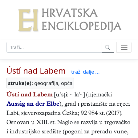
Ústí nad Labem
traži dalje ...
struka(e):
geografija, opća
Ústí nad Labem
[u:'sţi: ~ la'~] (njemački
Aussig an der Elbe
), grad i pristanište na rijeci
Labi, sjeverozapadna Češka; 92 984 st. (2017).
Osnovan u XIII. st. Naglo se razvija u trgovačko
i industrijsko središte (pogoni za preradu vune,