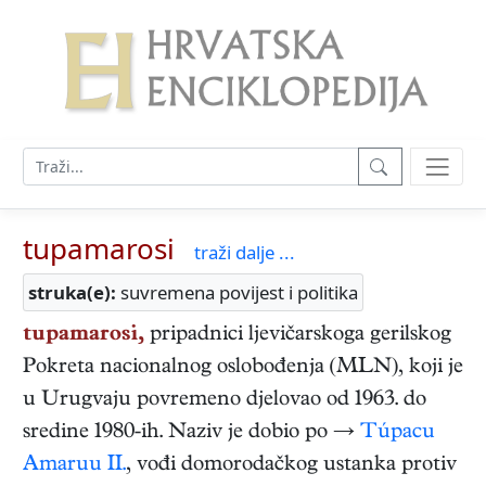
tupamarosi
traži dalje ...
struka(e):
suvremena povijest i politika
tupamarosi,
pripadnici ljevičarskoga gerilskog
Pokreta nacionalnog oslobođenja (MLN), koji je
u Urugvaju povremeno djelovao od 1963. do
sredine 1980-ih. Naziv je dobio po →
Túpacu
Amaruu II.
, vođi domorodačkog ustanka protiv