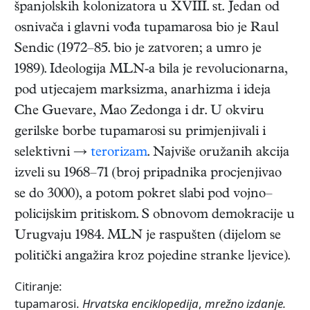
španjolskih kolonizatora u XVIII. st. Jedan od
osnivača i glavni vođa tupamarosa bio je Raul
Sendic (1972–85. bio je zatvoren; a umro je
1989). Ideologija MLN-a bila je revolucionarna,
pod utjecajem marksizma, anarhizma i ideja
Che Guevare, Mao Zedonga i dr. U okviru
gerilske borbe tupamarosi su primjenjivali i
selektivni →
terorizam
. Najviše oružanih akcija
izveli su 1968–71 (broj pripadnika procjenjivao
se do 3000), a potom pokret slabi pod vojno–
policijskim pritiskom. S obnovom demokracije u
Urugvaju 1984. MLN je raspušten (dijelom se
politički angažira kroz pojedine stranke ljevice).
Citiranje:
tupamarosi.
Hrvatska enciklopedija
,
mrežno izdanje.