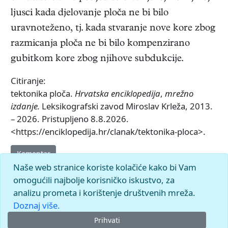
ljusci kada djelovanje ploča ne bi bilo
uravnoteženo, tj. kada stvaranje nove kore zbog
razmicanja ploča ne bi bilo kompenzirano
gubitkom kore zbog njihove subdukcije.
Citiranje:
tektonika ploča.
Hrvatska enciklopedija
,
mrežno
izdanje.
Leksikografski zavod Miroslav Krleža, 2013.
– 2026. Pristupljeno 8.8.2026.
<https://enciklopedija.hr/clanak/tektonika-ploca>.
Komentar
Naše web stranice koriste kolačiće kako bi Vam
omogućili najbolje korisničko iskustvo, za
analizu prometa i korištenje društvenih mreža.
Doznaj više.
Prihvati
© 2026.
Leksikografski zavod
Miroslav Krleža