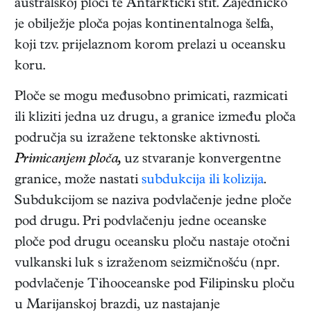
australskoj ploči te Antarktički štit. Zajedničko
je obilježje ploča pojas kontinentalnoga šelfa,
koji tzv. prijelaznom korom prelazi u oceansku
koru.
Ploče se mogu međusobno primicati, razmicati
ili kliziti jedna uz drugu, a granice između ploča
područja su izražene tektonske aktivnosti.
Primicanjem ploča,
uz stvaranje konvergentne
granice, može nastati
subdukcija ili kolizija
.
Subdukcijom se naziva podvlačenje jedne ploče
pod drugu. Pri podvlačenju jedne oceanske
ploče pod drugu oceansku ploču nastaje otočni
vulkanski luk s izraženom seizmičnošću (npr.
podvlačenje Tihooceanske pod Filipinsku ploču
u Marijanskoj brazdi, uz nastajanje