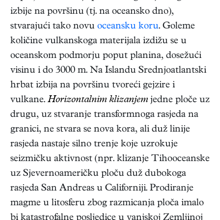
izbije na površinu (tj. na oceansko dno),
stvarajući tako novu
oceansku koru
. Goleme
količine vulkanskoga materijala izdižu se u
oceanskom podmorju poput planina, dosežući
visinu i do 3000 m. Na Islandu Srednjoatlantski
hrbat izbija na površinu tvoreći gejzire i
vulkane.
Horizontalnim klizanjem
jedne ploče uz
drugu, uz stvaranje transformnoga rasjeda na
granici, ne stvara se nova kora, ali duž linije
rasjeda nastaje silno trenje koje uzrokuje
seizmičku aktivnost (npr. klizanje Tihooceanske
uz Sjevernoameričku ploču duž dubokoga
rasjeda San Andreas u Californiji. Prodiranje
magme u litosferu zbog razmicanja ploča imalo
bi katastrofalne posljedice u vanjskoj Zemljinoj