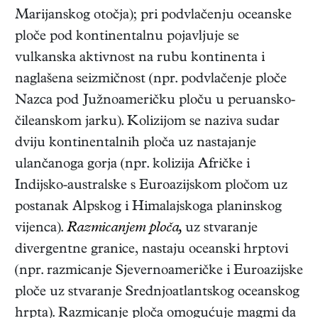
Marijanskog otočja); pri podvlačenju oceanske
ploče pod kontinentalnu pojavljuje se
vulkanska aktivnost na rubu kontinenta i
naglašena seizmičnost (npr. podvlačenje ploče
Nazca pod Južnoameričku ploču u peruansko-
čileanskom jarku). Kolizijom se naziva sudar
dviju kontinentalnih ploča uz nastajanje
ulančanoga gorja (npr. kolizija Afričke i
Indijsko-australske s Euroazijskom pločom uz
postanak Alpskog i Himalajskoga planinskog
vijenca).
Razmicanjem ploča,
uz stvaranje
divergentne granice, nastaju oceanski hrptovi
(npr. razmicanje Sjevernoameričke i Euroazijske
ploče uz stvaranje Srednjoatlantskog oceanskog
hrpta). Razmicanje ploča omogućuje magmi da