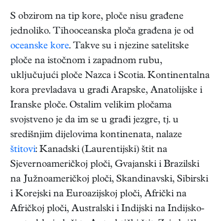
S obzirom na tip kore, ploče nisu građene
jednoliko. Tihooceanska ploča građena je od
oceanske kore
. Takve su i njezine satelitske
ploče na istočnom i zapadnom rubu,
uključujući ploče Nazca i Scotia. Kontinentalna
kora prevladava u građi Arapske, Anatolijske i
Iranske ploče. Ostalim velikim pločama
svojstveno je da im se u građi jezgre, tj. u
središnjim dijelovima kontinenata, nalaze
štitovi
: Kanadski (Laurentijski) štit na
Sjevernoameričkoj ploči, Gvajanski i Brazilski
na Južnoameričkoj ploči, Skandinavski, Sibirski
i Korejski na Euroazijskoj ploči, Afrički na
Afričkoj ploči, Australski i Indijski na Indijsko-