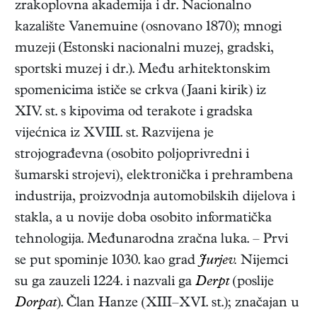
zrakoplovna akademija i dr. Nacionalno
kazalište Vanemuine (osnovano 1870); mnogi
muzeji (Estonski nacionalni muzej, gradski,
sportski muzej i dr.). Među arhitektonskim
spomenicima ističe se crkva (Jaani kirik) iz
XIV. st. s kipovima od terakote i gradska
vijećnica iz XVIII. st. Razvijena je
strojograđevna (osobito poljoprivredni i
šumarski strojevi), elektronička i prehrambena
industrija, proizvodnja automobilskih dijelova i
stakla, a u novije doba osobito informatička
tehnologija. Međunarodna zračna luka. – Prvi
se put spominje 1030. kao grad
Jurjev.
Nijemci
su ga zauzeli 1224. i nazvali ga
Derpt
(poslije
Dorpat
). Član Hanze (XIII–XVI. st.); značajan u