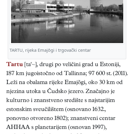
TARTU, rijeka Emajōgi i trgovački centar
Tartu
[ta'~], drugi po veličini grad u Estoniji,
187 km jugoistočno od Tallinna; 97 600 st. (2011).
Leži na obalama rijeke Emajõgi, oko 30 km od
njezina utoka u Čudsko jezero. Značajno je
kulturno i znanstveno središte s najstarijim
estonskim sveučilištem (osnovano 1632.,
ponovno otvoreno 1802); znanstveni centar
AHHAA s planetarijem (osnovan 1997),